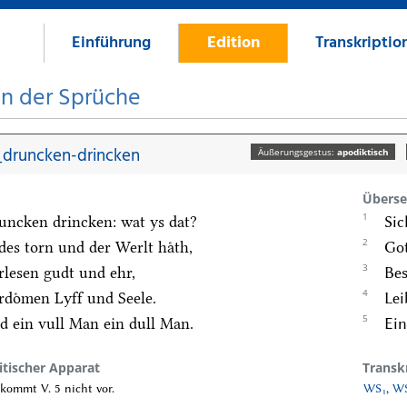
Einführung
Edition
Transkriptio
on der Sprüche
druncken-drincken
Äußerungsgestus:
apodiktisch
Überse
1
uncken drincken: wat ys dat?
Sic
2
des torn und der Werlt haͤth,
Got
3
rlesen gudt und ehr,
Bes
4
rdoͤmen Lyff und Seele.
Lei
5
d ein vull Man ein dull Man.
Ein
itischer Apparat
Transk
kommt V. 5 nicht vor.
WS₁
,
WS