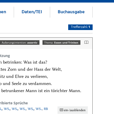
nen
Daten/TEI
Buchausgabe
Trefferzahl:
1
Äußerungsintention:
assertiv
Thema:
Essen und Trinken
tzung
h betrinken: Was ist das?
tes Zorn und der Hass der Welt,
itz und Ehre zu verlieren,
b und Seele zu verdammen.
 betrunkener Mann ist ein törichter Mann.
ribierte Sprüche
₂
,
WS₃
,
WS₄
,
WS₅
,
WS₆
,
WS₇
,
RB
ein-/ausblenden