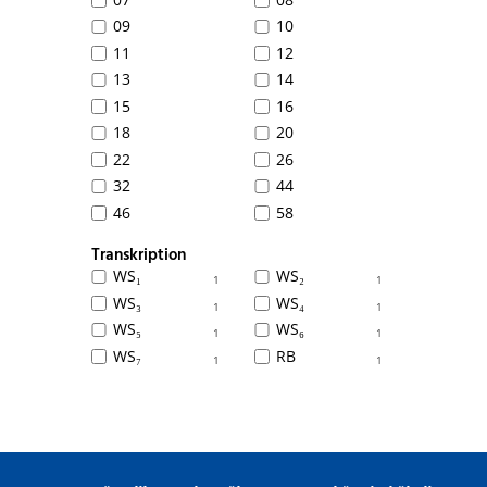
09
10
11
12
13
14
15
16
18
20
22
26
32
44
46
58
Transkription
WS₁
WS₂
1
1
WS₃
WS₄
1
1
WS₅
WS₆
1
1
WS₇
RB
1
1