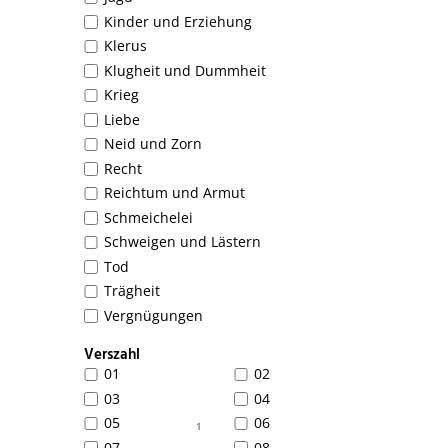
Kinder und Erziehung
Klerus
Klugheit und Dummheit
Krieg
Liebe
Neid und Zorn
Recht
Reichtum und Armut
Schmeichelei
Schweigen und Lästern
Tod
Trägheit
Vergnügungen
Verszahl
01
02
03
04
05
06
1
07
08