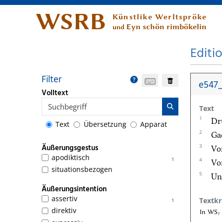
WSRB
Künstlike Werltspröke
Eyn schön rimbökelin
und
Editi
Filter
e547_
Volltext
Text
1
Dr
Text
Übersetzung
Apparat
2
Ga
3
Äußerungsgestus
Vo
apodiktisch
1
4
Vo
situationsbezogen
5
Un
Äußerungsintention
assertiv
Textkr
1
direktiv
In WS₇ 