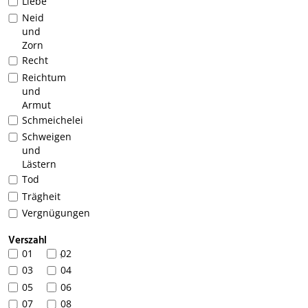
Liebe
Neid
und
Zorn
Recht
Reichtum
und
Armut
Schmeichelei
Schweigen
und
Lästern
Tod
Trägheit
Vergnügungen
Verszahl
01
02
1
03
04
05
06
07
08