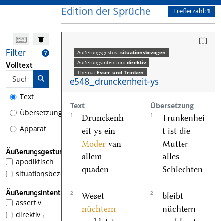
Edition der Sprüche
Trefferzahl:
1
Filter
Äußerungsgestus:
situationsbezogen
Äußerungsintention:
direktiv
Volltext
Thema:
Essen und Trinken
e548_drunckenheit-ys
Text
Text
Übersetzung
Übersetzung
1
1
Drunckenh
Trunkenhei
Apparat
eit ys ein
t ist die
Moder
van
Mutter
Äußerungsgestus
allem
alles
apodiktisch
quaden –
Schlechten
situationsbezogen
1
–
Äußerungsintention
2
2
Weset
bleibt
assertiv
nuͤchtern
nüchtern
direktiv
1