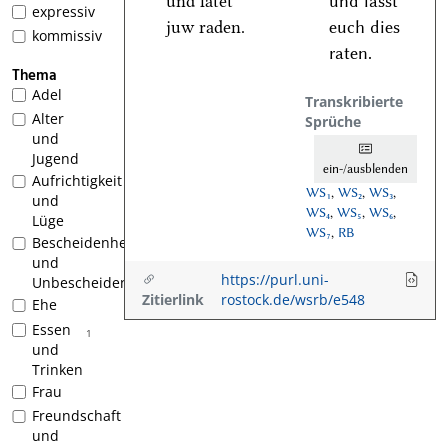
und latet
und lasst
expressiv
juw raden.
euch dies
kommissiv
raten.
Thema
Adel
Transkribierte
Alter
Sprüche
und
Jugend
ein-/ausblenden
Aufrichtigkeit
WS₁
,
WS₂
,
WS₃
,
und
WS₄
,
WS₅
,
WS₆
,
Lüge
WS₇
,
RB
Bescheidenheit
und
https://purl.uni-
Unbescheidenheit
Zitierlink
rostock.de/wsrb/e548
Ehe
Essen
1
und
Trinken
Frau
Freundschaft
und