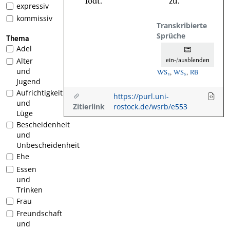
lodt.
zu.
expressiv
kommissiv
Transkribierte
Sprüche
Thema
Adel
ein-/ausblenden
Alter
und
WS₁
,
WS₅
,
RB
Jugend
Aufrichtigkeit
https://purl.uni-
und
Zitierlink
rostock.de/wsrb/e553
Lüge
Bescheidenheit
und
Unbescheidenheit
Ehe
Essen
und
Trinken
Frau
Freundschaft
und