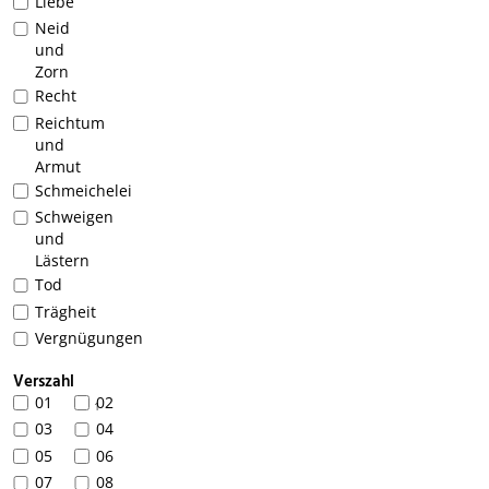
Liebe
Neid
und
Zorn
Recht
Reichtum
und
Armut
Schmeichelei
Schweigen
und
Lästern
Tod
Trägheit
Vergnügungen
Verszahl
01
02
1
03
04
05
06
07
08