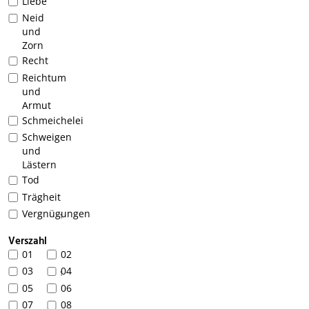
Liebe
Neid
und
Zorn
Recht
Reichtum
und
Armut
Schmeichelei
Schweigen
und
Lästern
Tod
Trägheit
Vergnügungen
1
Verszahl
01
02
03
04
1
05
06
07
08