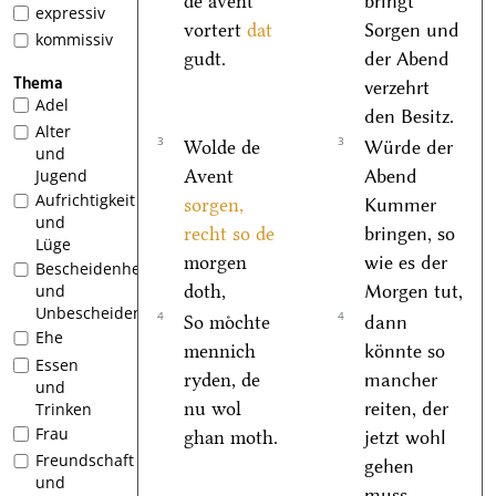
de avent
bringt
expressiv
vortert
dat
Sorgen und
kommissiv
gudt.
der Abend
Thema
verzehrt
Adel
den Besitz.
Alter
3
3
Wolde de
Würde der
und
Avent
Abend
Jugend
Aufrichtigkeit
sorgen,
Kummer
und
recht so de
bringen, so
Lüge
morgen
wie es der
Bescheidenheit
doth,
Morgen tut,
und
Unbescheidenheit
4
4
So moͤchte
dann
Ehe
mennich
könnte so
Essen
ryden, de
mancher
und
nu wol
reiten, der
Trinken
Frau
ghan moth.
jetzt wohl
Freundschaft
gehen
und
muss.