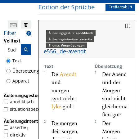
Edition der Sprüche
Trefferzahl:
1
Filter
Äußerungsgestus:
apodiktisch
Äußerungsintention:
assertiv
Volltext
Thema:
Vergnügungen
e556_de-avendt
Text
Text
Übersetzung
Übersetzung
1
1
De
Avendt
Der Abend
Apparat
und
und der
morgen
Morgen
Äußerungsgestus
synt nicht
sind nicht
apodiktisch
1
lyke
gudt:
gleicherma
situationsbezogen
ßen gut:
Äußerungsintention
2
2
De morgen
Der
assertiv
1
deit sorgen,
Morgen
direktiv