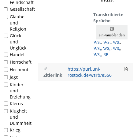
Feindschaft
Gesellschaft
Transkribierte
Glaube
Sprüche
und
Religion
ein-/ausblenden
Glück
und
WS₁
,
WS₂
,
WS₃
,
Unglück
WS₄
,
WS₅
,
WS₆
,
Handel
WS₇
,
RB
Herrschaft
https://purl.uni-
Hochmut
Zitierlink
rostock.de/wsrb/e556
Jagd
Kinder
und
Erziehung
Klerus
Klugheit
und
Dummheit
Krieg