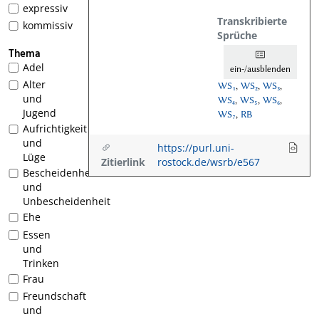
expressiv
Transkribierte
kommissiv
Sprüche
Thema
Adel
ein-/ausblenden
Alter
WS₁
,
WS₂
,
WS₃
,
und
WS₄
,
WS₅
,
WS₆
,
Jugend
WS₇
,
RB
Aufrichtigkeit
und
https://purl.uni-
Lüge
Zitierlink
rostock.de/wsrb/e567
Bescheidenheit
und
Unbescheidenheit
Ehe
Essen
und
Trinken
Frau
Freundschaft
und