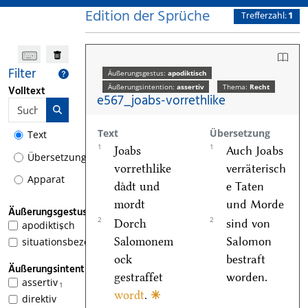
Edition der Sprüche
Trefferzahl:
1
Filter
Äußerungsgestus:
apodiktisch
Äußerungsintention:
assertiv
Thema:
Recht
Volltext
e567_joabs-vorrethlike
Text
Übersetzung
Text
1
1
Joabs
Auch Joabs
Übersetzung
vorrethlike
verräterisch
Apparat
daͤdt und
e Taten
mordt
und Morde
Äußerungsgestus
2
2
Dorch
sind von
apodiktisch
1
Salomonem
Salomon
situationsbezogen
ock
bestraft
Äußerungsintention
gestraffet
worden.
assertiv
1
wordt
.
🞼
direktiv