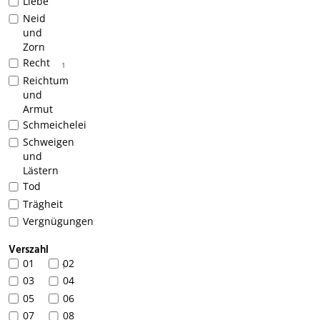
Liebe
Neid
und
Zorn
Recht
1
Reichtum
und
Armut
Schmeichelei
Schweigen
und
Lästern
Tod
Trägheit
Vergnügungen
Verszahl
01
02
1
03
04
05
06
07
08