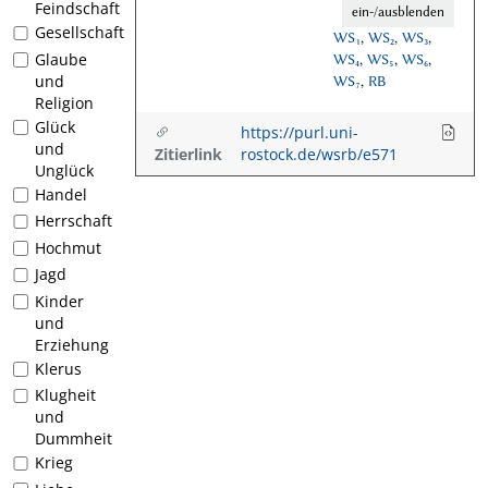
Feindschaft
ein-/ausblenden
Gesellschaft
WS₁
,
WS₂
,
WS₃
,
Glaube
WS₄
,
WS₅
,
WS₆
,
und
WS₇
,
RB
Religion
Glück
https://purl.uni-
und
Zitierlink
rostock.de/wsrb/e571
Unglück
Handel
Herrschaft
Hochmut
Jagd
Kinder
und
Erziehung
Klerus
Klugheit
und
Dummheit
Krieg