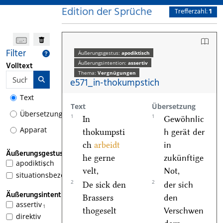
Edition der Sprüche
Trefferzahl:
1
Filter
Äußerungsgestus:
apodiktisch
Äußerungsintention:
assertiv
Volltext
Thema:
Vergnügungen
e571_in-thokumpstich
Text
Text
Übersetzung
Übersetzung
1
1
In
Gewöhnlic
Apparat
thokumpsti
h gerät der
ch
arbeidt
in
Äußerungsgestus
he gerne
zukünftige
apodiktisch
1
velt,
Not,
situationsbezogen
2
2
De sick den
der sich
Äußerungsintention
Brassers
den
assertiv
1
thogeselt
Verschwen
direktiv