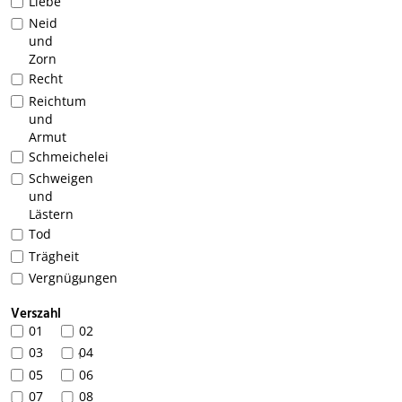
Liebe
Neid
und
Zorn
Recht
Reichtum
und
Armut
Schmeichelei
Schweigen
und
Lästern
Tod
Trägheit
Vergnügungen
1
Verszahl
01
02
03
04
1
05
06
07
08