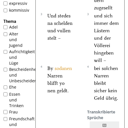
dern
expressiv
zugesellt
kommissiv
3
3
Und stedes
und sich
Thema
na schelden
immer dem
Adel
und vullen
Lästern
Alter
stelt –
und der
und
Völlerei
Jugend
Aufrichtigkeit
hingeben
und
will –
Lüge
4
4
By
sodanen
bei solchen
Bescheidenheit
und
Narren
Narren
Unbescheidenheit
blifft yo
bleibt
Ehe
nen geldt.
sicher kein
Essen
Geld übrig.
und
Trinken
Transkribierte
Frau
Sprüche
Freundschaft
und