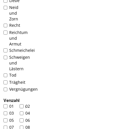
Liebe
Neid
und
Zorn
Recht
Reichtum
und
Armut
Schmeichelei
Schweigen
und
Lästern
Tod
Trägheit
Vergnügungen
Verszahl
01
02
1
03
04
05
06
07
08