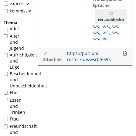
expressiv
Sprüche
kommissiv
ein-/ausblenden
Thema
WS₁
,
WS₂
,
WS₃
,
Adel
WS₄
,
WS₅
,
WS₆
,
Alter
WS₇
,
RB
und
Jugend
https://purl.uni-
Aufrichtigkeit
Zitierlink
rostock.de/wsrb/e595
und
Lüge
Bescheidenheit
und
Unbescheidenheit
Ehe
Essen
und
Trinken
Frau
Freundschaft
und