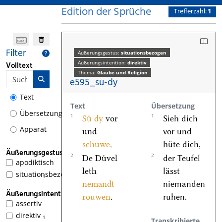
Edition der Sprüche
Trefferzahl:
1
Filter
Äußerungsgestus:
situationsbezogen
Äußerungsintention:
direktiv
Volltext
Thema:
Glaube und Religion
e595_su-dy
Text
Text
Übersetzung
Übersetzung
1
1
Suͤ
dy
vor
Sieh dich
Apparat
und
vor und
schuwe,
hüte dich,
Äußerungsgestus
2
2
De Duͤvel
der Teufel
apodiktisch
leth
lässt
situationsbezogen
1
nemandt
niemanden
Äußerungsintention
rouwen
.
ruhen.
assertiv
direktiv
1
Transkribierte