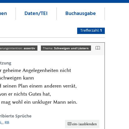
nen
Daten/TEI
Buchausgabe
Trefferzahl:
1
erungsintention:
assertiv
Thema:
Schweigen und Lästern
tzung
 geheime Angelegenheiten nicht
rschweigen kann
 seinen Plan einem anderen verrät,
on er nichts Gutes hat,
 mag wohl ein unkluger Mann sein.
ribierte Sprüche
S₅
,
RB
ein-/ausblenden