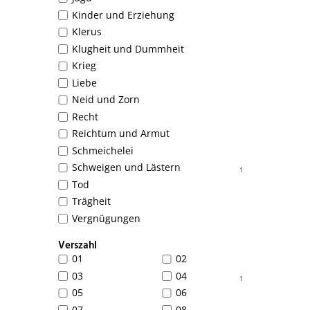
Kinder und Erziehung
Klerus
Klugheit und Dummheit
Krieg
Liebe
Neid und Zorn
Recht
Reichtum und Armut
Schmeichelei
Schweigen und Lästern
1
Tod
Trägheit
Vergnügungen
Verszahl
01
02
03
04
1
05
06
07
08