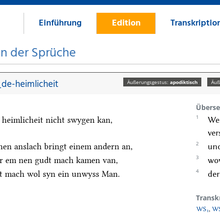
Einführung
Edition
Transkriptio
on der Sprüche
de-heimlicheit
Äußerungsgestus:
apodiktisch
Äuß
Überse
1
 heimlicheit nicht swygen kan,
Wer
ve
2
nen anslach bringt einem andern an,
und
3
r em nen gudt mach kamen van,
wov
4
t mach wol syn ein unwyss Man.
der
Transk
WS₁
,
W