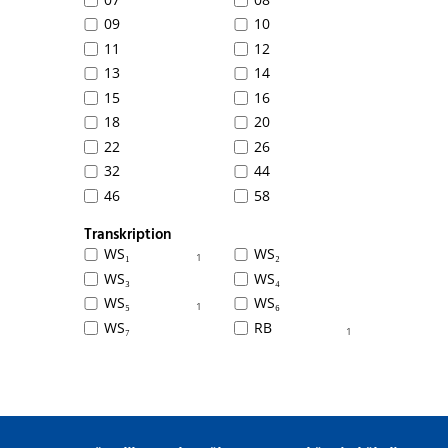
09
10
11
12
13
14
15
16
18
20
22
26
32
44
46
58
Transkription
WS₁
WS₂
1
WS₃
WS₄
WS₅
WS₆
1
WS₇
RB
1