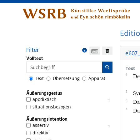
WSRB
Künstlike Werltspröke
Eyn schön rimbökelin
und
Editi
Filter
e607_
Volltext
Text
1
De
Text
Übersetzung
Apparat
2
Äußerungsgestus
Sy
apodiktisch
3
1
Da
situationsbezogen
4
Da
Äußerungsintention
assertiv
1
direktiv