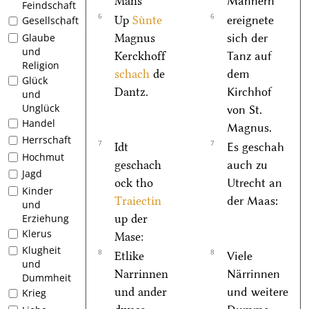
Mans
Männern
Feindschaft
6
6
Up
Suͤnte
ereignete
Gesellschaft
1
Magnus
sich der
Glaube
und
Kerckhoff
Tanz auf
Religion
schach
de
dem
Glück
Dantz.
Kirchhof
und
Unglück
von St.
Handel
Magnus.
Herrschaft
7
7
Idt
Es geschah
Hochmut
geschach
auch zu
Jagd
ock tho
Utrecht an
Kinder
Traiectin
der Maas:
und
up der
Erziehung
Klerus
Mase:
Klugheit
8
8
Etlike
Viele
und
Narrinnen
Närrinnen
Dummheit
und ander
und weitere
Krieg