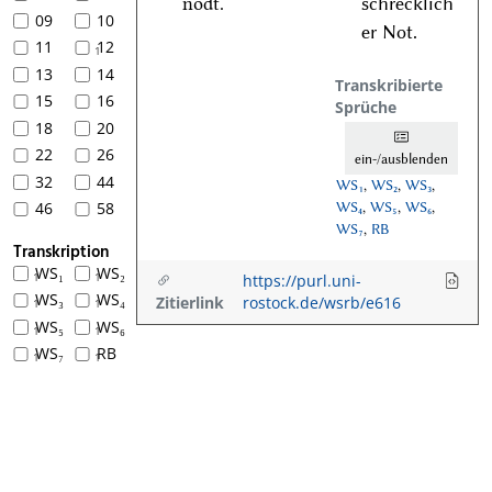
nodt.
schrecklich
09
10
er Not.
11
12
1
13
14
Transkribierte
15
16
Sprüche
18
20
22
26
ein-/ausblenden
32
44
WS₁
,
WS₂
,
WS₃
,
46
58
WS₄
,
WS₅
,
WS₆
,
WS₇
,
RB
Transkription
WS₁
WS₂
1
1
https://purl.uni-
WS₃
WS₄
Zitierlink
rostock.de/wsrb/e616
1
1
WS₅
WS₆
1
1
WS₇
RB
1
1