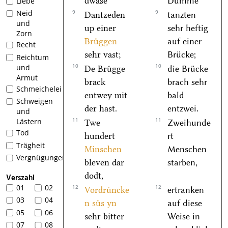
dwase
Dumme
Liebe
9
9
Neid
Dantzeden
tanzten
und
up einer
sehr heftig
Zorn
Bruͤggen
auf einer
Recht
sehr vast;
Brücke;
Reichtum
10
10
und
De Bruͤgge
die Brücke
Armut
brack
brach sehr
Schmeichelei
entwey mit
bald
Schweigen
der hast.
entzwei.
und
11
11
Lästern
Twe
Zweihunde
Tod
hundert
rt
Trägheit
Minschen
Menschen
Vergnügungen
bleven dar
starben,
dodt,
Verszahl
01
02
12
12
Vordruͤncke
ertranken
03
04
n
suͤs yn
auf diese
05
06
sehr bitter
Weise in
07
08