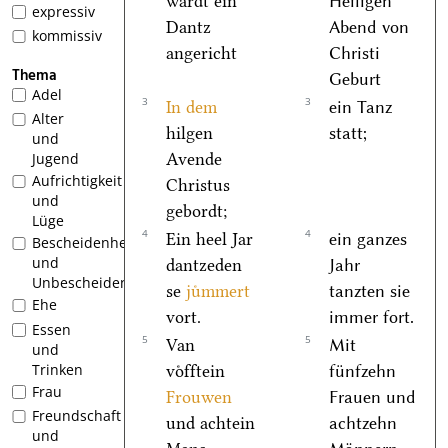
wardt ein
Heiligen
expressiv
Dantz
Abend von
kommissiv
angericht
Christi
Thema
Geburt
Adel
3
3
In dem
ein Tanz
Alter
hilgen
statt;
und
Avende
Jugend
Aufrichtigkeit
Christus
und
gebordt;
Lüge
4
4
Ein heel Jar
ein ganzes
Bescheidenheit
und
dantzeden
Jahr
Unbescheidenheit
se
juͤmmert
tanzten sie
Ehe
vort.
immer fort.
Essen
5
5
Van
Mit
und
Trinken
voͤfftein
fünfzehn
Frau
Frouwen
Frauen und
Freundschaft
und achtein
achtzehn
und