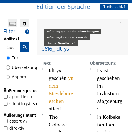
Edition der Sprüche
Trefferzahl:
1
Filter
Äußerungsgestus:
situationsbezogen
Äußerungsintention:
assertiv
Volltext
Thema:
Gesellschaft
e616_idt-ys
Text
Text
Übersetzung
Übersetzung
1
1
Idt ys
Es ist
Apparat
gescheͤn
yn
geschehen
dem
im
Äußerungsgestus
Meydeborg
Erzbistum
apodiktisch
eschen
Magdeburg
situationsbezogen
1
sticht:
:
Äußerungsintention
2
2
Tho
In Kolbeke
assertiv
1
Colbeke
fand am
direktiv