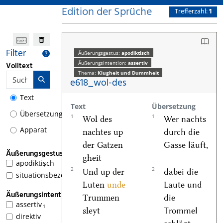
Edition der Sprüche
Trefferzahl:
1
Filter
Äußerungsgestus:
apodiktisch
Äußerungsintention:
assertiv
Volltext
Thema:
Klugheit und Dummheit
e618_wol-des
Text
Text
Übersetzung
Übersetzung
1
1
Wol des
Wer nachts
Apparat
nachtes up
durch die
der Gatzen
Gasse läuft,
Äußerungsgestus
gheit
apodiktisch
1
2
2
Und up der
dabei die
situationsbezogen
Luten
unde
Laute und
Äußerungsintention
Trummen
die
assertiv
1
sleyt
Trommel
direktiv