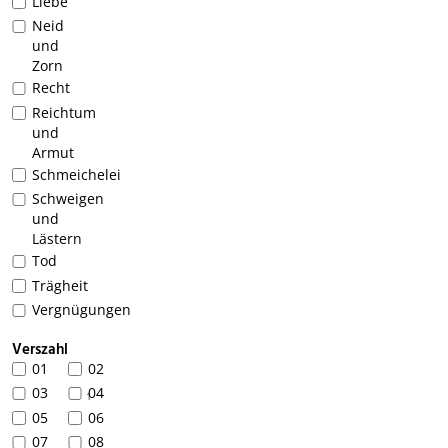
Liebe
Neid
und
Zorn
Recht
Reichtum
und
Armut
Schmeichelei
Schweigen
und
Lästern
Tod
Trägheit
Vergnügungen
Verszahl
01
02
03
04
1
05
06
07
08