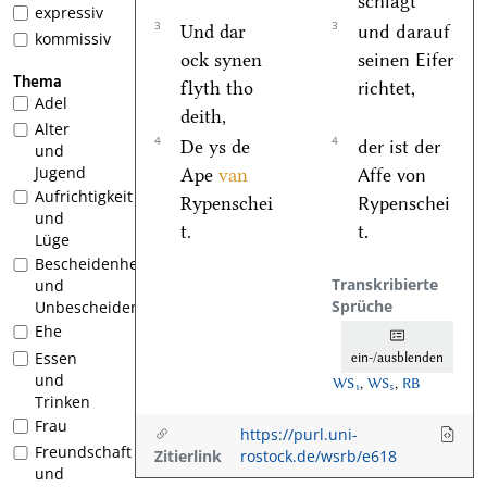
schlägt
expressiv
3
3
Und dar
und darauf
kommissiv
ock synen
seinen Eifer
Thema
flyth tho
richtet,
Adel
deith,
Alter
4
4
De ys de
der ist der
und
Jugend
Ape
van
Affe von
Aufrichtigkeit
Rypenschei
Rypenschei
und
t.
t.
Lüge
Bescheidenheit
Transkribierte
und
Sprüche
Unbescheidenheit
Ehe
Essen
ein-/ausblenden
und
WS₁
,
WS₅
,
RB
Trinken
Frau
https://purl.uni-
Freundschaft
Zitierlink
rostock.de/wsrb/e618
und