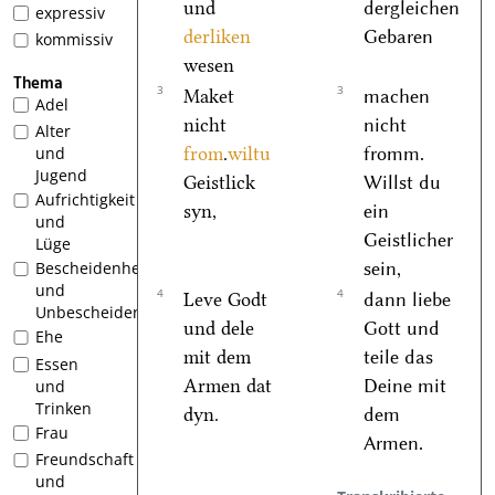
und
dergleichen
expressiv
derliken
Gebaren
kommissiv
wesen
Thema
3
3
Maket
machen
Adel
nicht
nicht
Alter
from
.
wiltu
fromm.
und
Jugend
Geistlick
Willst du
Aufrichtigkeit
syn,
ein
und
Geistlicher
Lüge
sein,
Bescheidenheit
und
4
4
Leve Godt
dann liebe
Unbescheidenheit
und dele
Gott und
Ehe
mit dem
teile das
Essen
Armen dat
Deine mit
und
Trinken
dyn.
dem
Frau
Armen.
Freundschaft
und