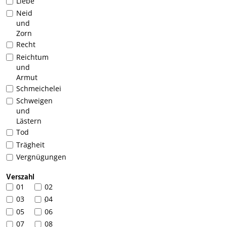
Liebe
Neid
und
Zorn
Recht
Reichtum
und
Armut
Schmeichelei
Schweigen
und
Lästern
Tod
Trägheit
Vergnügungen
Verszahl
01
02
03
04
1
05
06
07
08