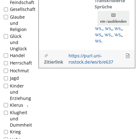
Transkribierte
Feindschaft
Sprüche
Gesellschaft
Glaube
ein-/ausblenden
und
WS₁
,
WS₂
,
WS₃
,
Religion
WS₄
,
WS₅
,
WS₆
,
Glück
WS₇
und
Unglück
Handel
https://purl.uni-
Zitierlink
rostock.de/wsrb/e637
Herrschaft
Hochmut
Jagd
Kinder
und
Erziehung
Klerus
1
Klugheit
und
Dummheit
Krieg