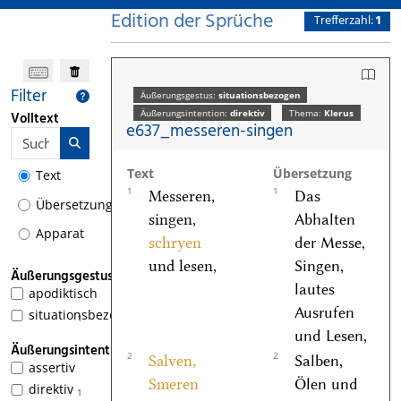
Edition der Sprüche
Trefferzahl:
1
Filter
Äußerungsgestus:
situationsbezogen
Äußerungsintention:
direktiv
Thema:
Klerus
Volltext
e637_messeren-singen
Text
Übersetzung
Text
1
1
Messeren,
Das
Übersetzung
singen,
Abhalten
Apparat
schryen
der Messe,
und lesen,
Singen,
Äußerungsgestus
lautes
apodiktisch
Ausrufen
situationsbezogen
1
und Lesen,
Äußerungsintention
2
2
Salven,
Salben,
assertiv
Smeren
Ölen und
direktiv
1