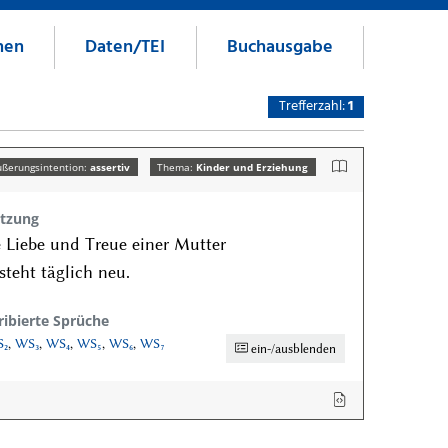
nen
Daten/TEI
Buchausgabe
Trefferzahl:
1
ußerungsintention:
assertiv
Thema:
Kinder und Erziehung
tzung
 Liebe und Treue einer Mutter
steht täglich neu.
ribierte Sprüche
₂
,
WS₃
,
WS₄
,
WS₅
,
WS₆
,
WS₇
ein-/ausblenden