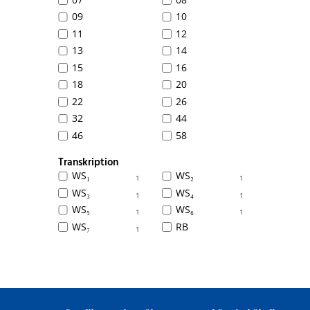
09
10
11
12
13
14
15
16
18
20
22
26
32
44
46
58
Transkription
WS₁
WS₂
1
1
WS₃
WS₄
1
1
WS₅
WS₆
1
1
WS₇
RB
1