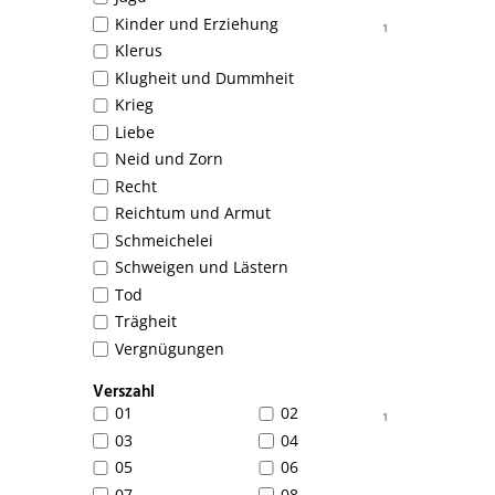
Kinder und Erziehung
1
Klerus
Klugheit und Dummheit
Krieg
Liebe
Neid und Zorn
Recht
Reichtum und Armut
Schmeichelei
Schweigen und Lästern
Tod
Trägheit
Vergnügungen
Verszahl
01
02
1
03
04
05
06
07
08