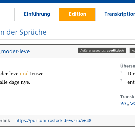
Einführung
Edition
Transkriptio
on der Sprüche
_moder-leve
Äußerungsgestus:
apodiktisch
Ä
Überse
1
der leve
und
truwe
Die
2
alle dage nye.
ent
Transk
WS₁
,
WS
erlink
https://purl.uni-rostock.de/wsrb/e648