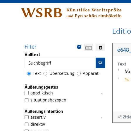
WSRB
Künstlike Werltspröke
Eyn schön rimbökelin
und
Editi
Filter
e648
Volltext
Text
1
Mo
Text
Übersetzung
Apparat
2
Ys
Äußerungsgestus
apodiktisch
1
situationsbezogen
Äußerungsintention
Ziti
assertiv
1
direktiv