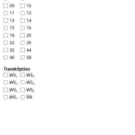
09
10
11
12
13
14
15
16
18
20
22
26
32
44
46
58
Transkription
WS₁
WS₂
1
1
WS₃
WS₄
1
1
WS₅
WS₆
1
1
WS₇
RB
1