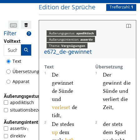
Edition der Sprüche
Trefferzahl:
1
Filter
Äußerungsgestus:
apodiktisch
Äußerungsintention:
assertiv
Volltext
Thema:
Vergnügungen
e672_de-gewinnet
Text
Text
Übersetzung
Übersetzung
1
1
De
Der
Apparat
gewinnet
gewinnt die
de Suͤnde
Sünde und
Äußerungsgestus
und
verliert die
apodiktisch
1
vorleset
de
Zeit,
situationsbezogen
tidt,
Äußerungsintention
2
2
De stedes
der stets
assertiv
1
up
dem
dem Spiel
direktiv