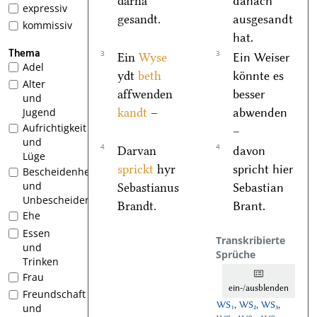
darna
danach
expressiv
gesandt.
ausgesandt
kommissiv
hat.
Thema
3
3
Ein
Wyse
Ein Weiser
Adel
ydt
beth
könnte es
Alter
affwenden
besser
und
kandt
–
abwenden
Jugend
Aufrichtigkeit
–
und
4
4
Darvan
davon
Lüge
sprickt
hyr
spricht hier
Bescheidenheit
und
Sebastianus
Sebastian
Unbescheidenheit
Brandt.
Brant.
Ehe
Essen
Transkribierte
und
Sprüche
Trinken
Frau
ein-/ausblenden
Freundschaft
WS₁
,
WS₂
,
WS₃
,
und