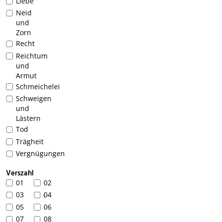
Liebe
Neid
und
Zorn
Recht
Reichtum
und
Armut
Schmeichelei
Schweigen
und
Lästern
Tod
Trägheit
Vergnügungen
Verszahl
01
02
03
04
1
05
06
07
08