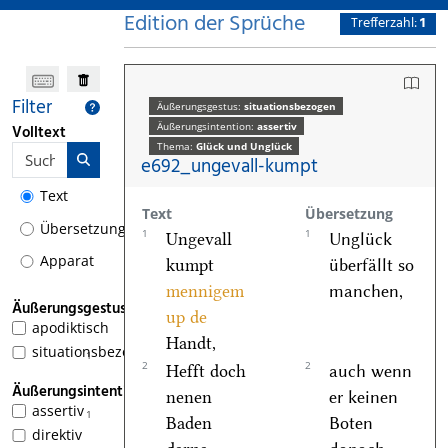
Edition der Sprüche
Trefferzahl:
1
Filter
Äußerungsgestus:
situationsbezogen
Äußerungsintention:
assertiv
Volltext
Thema:
Glück und Unglück
e692_ungevall-kumpt
Text
Text
Übersetzung
Übersetzung
1
1
Ungevall
Unglück
Apparat
kumpt
überfällt so
mennigem
manchen,
Äußerungsgestus
up de
apodiktisch
Handt,
situationsbezogen
1
2
2
Hefft doch
auch wenn
Äußerungsintention
nenen
er keinen
assertiv
1
Baden
Boten
direktiv