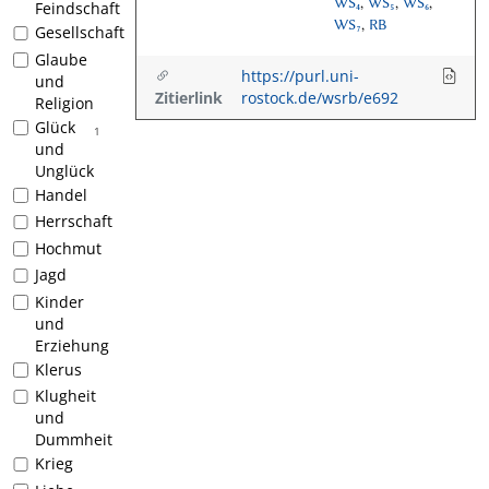
WS₄
,
WS₅
,
WS₆
,
Feindschaft
WS₇
,
RB
Gesellschaft
Glaube
https://purl.uni-
und
Zitierlink
rostock.de/wsrb/e692
Religion
Glück
1
und
Unglück
Handel
Herrschaft
Hochmut
Jagd
Kinder
und
Erziehung
Klerus
Klugheit
und
Dummheit
Krieg