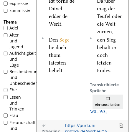
Idt toͤrne de
Darüber
expressiv
Duͤvel
mag der
kommissiv
edder de
Teufel oder
Thema
Werlt,
die Welt
Adel
zürnen,
Alter
4
4
Den
Sege
den Sieg
und
Jugend
he doch
behält er
Aufrichtigkeit
thom
doch
und
latesten
letzten
Lüge
behelt.
Endes.
Bescheidenheit
und
Unbescheidenheit
Transkribierte
Ehe
Sprüche
Essen
und
ein-/ausblenden
Trinken
WS₁
,
WS₅
Frau
Freundschaft
https://purl.uni-
und
Zitierlink
rostock.de/wsrb/e718