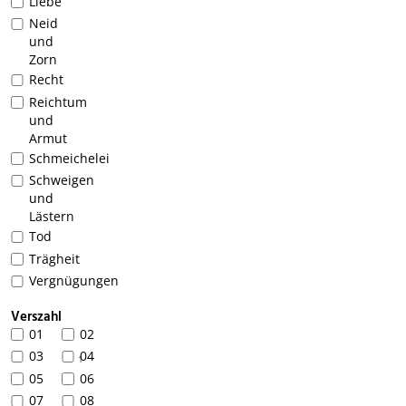
Liebe
Neid
und
Zorn
Recht
Reichtum
und
Armut
Schmeichelei
Schweigen
und
Lästern
Tod
Trägheit
Vergnügungen
Verszahl
01
02
03
04
1
05
06
07
08