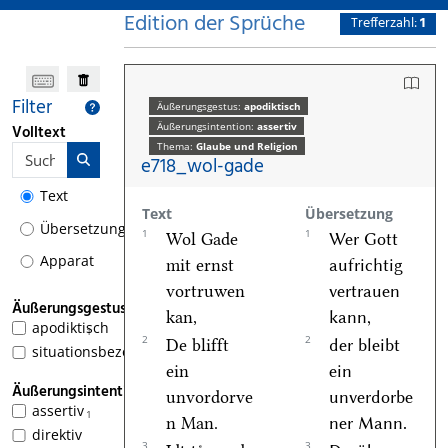
Edition der Sprüche
Trefferzahl:
1
Filter
Äußerungsgestus:
apodiktisch
Äußerungsintention:
assertiv
Volltext
Thema:
Glaube und Religion
e718_wol-gade
Text
Text
Übersetzung
Übersetzung
1
1
Wol Gade
Wer Gott
Apparat
mit ernst
aufrichtig
vortruwen
vertrauen
Äußerungsgestus
kan,
kann,
apodiktisch
1
2
2
De blifft
der bleibt
situationsbezogen
ein
ein
Äußerungsintention
unvordorve
unverdorbe
assertiv
1
n Man.
ner Mann.
direktiv
3
3