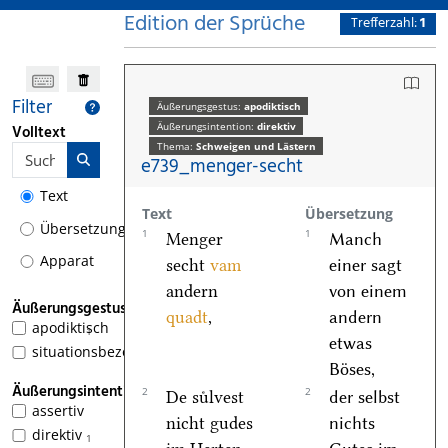
Edition der Sprüche
Trefferzahl:
1
Filter
Äußerungsgestus:
apodiktisch
Äußerungsintention:
direktiv
Volltext
Thema:
Schweigen und Lästern
e739_menger-secht
Text
Text
Übersetzung
Übersetzung
1
1
Menger
Manch
Apparat
secht
vam
einer sagt
andern
von einem
Äußerungsgestus
quadt
,
andern
apodiktisch
1
etwas
situationsbezogen
Böses,
Äußerungsintention
2
2
De suͤlvest
der selbst
assertiv
nicht gudes
nichts
direktiv
1