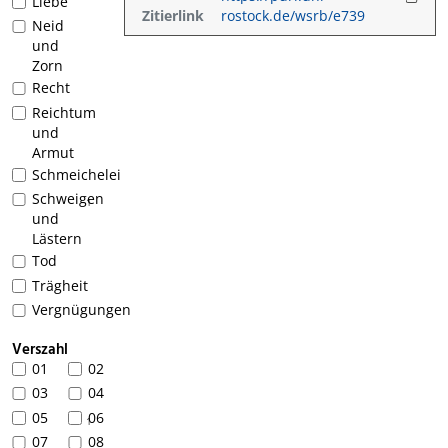
Liebe
Zitierlink
rostock.de/wsrb/e739
Neid
und
Zorn
Recht
Reichtum
und
Armut
Schmeichelei
Schweigen
1
und
Lästern
Tod
Trägheit
Vergnügungen
Verszahl
01
02
03
04
05
06
1
07
08