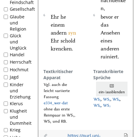
nachdenke
Feindschaft
n,
Gesellschaft
6
6
Ehr he
bevor er
Glaube
und
einem
das
Religion
andern
syn
Ansehen
Glück
Ehr schold
eines
und
Unglück
krencken.
anderen
Handel
ruiniert.
Herrschaft
Hochmut
Textkritischer
Transkribierte
Jagd
Apparat
Sprüche
Kinder
Vgl. auch die
und
leicht variierte
ein-/ausblenden
Erziehung
Fassung
WS₂
,
WS₃
,
WS₄
,
e334_wer-dat
Klerus
WS₆
,
WS₇
ohne das erste
Klugheit
Reimpaar in WS₁,
und
WS₅ und RB.
Dummheit
Krieg
https://purl.uni-