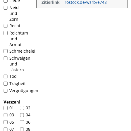
Liebe
Zitierlink
rostock.de/wsrb/e748
Neid
und
Zorn
Recht
Reichtum
und
Armut
Schmeichelei
Schweigen
und
Lästern
Tod
Trägheit
Vergnügungen
Verszahl
01
02
03
04
05
06
07
08