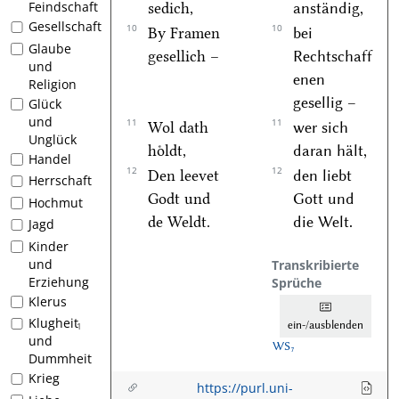
Feindschaft
sedich,
anständig,
Gesellschaft
10
10
By Framen
bei
Glaube
gesellich –
Rechtschaff
und
enen
Religion
gesellig –
Glück
und
11
11
Wol dath
wer sich
Unglück
hoͤldt,
daran hält,
Handel
12
12
Den leevet
den liebt
Herrschaft
Godt und
Gott und
Hochmut
de Weldt.
die Welt.
Jagd
Kinder
und
Transkribierte
Erziehung
Sprüche
Klerus
Klugheit
ein-/ausblenden
1
und
WS₇
Dummheit
Krieg
https://purl.uni-