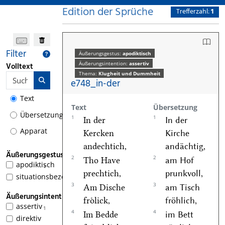
Edition der Sprüche
Trefferzahl:
1
Filter
Äußerungsgestus:
apodiktisch
Äußerungsintention:
assertiv
Volltext
Thema:
Klugheit und Dummheit
e748_in-der
Text
Text
Übersetzung
Übersetzung
1
1
In der
In der
Apparat
Kercken
Kirche
andechtich,
andächtig,
Äußerungsgestus
2
2
Tho Have
am Hof
apodiktisch
1
prechtich,
prunkvoll,
situationsbezogen
3
3
Am Dische
am Tisch
Äußerungsintention
froͤlick,
fröhlich,
assertiv
1
4
4
Im Bedde
im Bett
direktiv