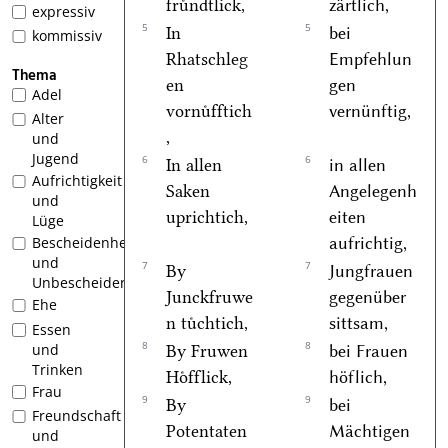
fruͤndtlick,
zärtlich,
expressiv
5
5
In
bei
kommissiv
Rhatschleg
Empfehlun
Thema
en
gen
Adel
vornuͤfftich
vernünftig,
Alter
,
und
Jugend
6
6
In allen
in allen
Aufrichtigkeit
Saken
Angelegenh
und
uprichtich,
eiten
Lüge
aufrichtig,
Bescheidenheit
und
7
7
By
Jungfrauen
Unbescheidenheit
Junckfruwe
gegenüber
Ehe
n tuͤchtich,
sittsam,
Essen
8
8
und
By Fruwen
bei Frauen
Trinken
Hoͤfflick,
höflich,
Frau
9
9
By
bei
Freundschaft
Potentaten
Mächtigen
und