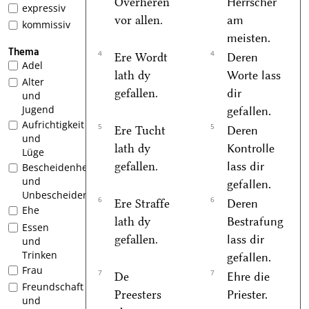
Overheren
Herrscher
expressiv
vor allen.
am
kommissiv
meisten.
Thema
4
4
Ere Wordt
Deren
Adel
lath dy
Worte lass
Alter
gefallen.
dir
und
Jugend
gefallen.
Aufrichtigkeit
5
5
Ere Tucht
Deren
und
lath dy
Kontrolle
Lüge
gefallen.
lass dir
Bescheidenheit
und
gefallen.
Unbescheidenheit
6
6
Ere Straffe
Deren
Ehe
lath dy
Bestrafung
Essen
gefallen.
lass dir
und
Trinken
gefallen.
Frau
7
7
De
Ehre die
Freundschaft
Preesters
Priester.
und