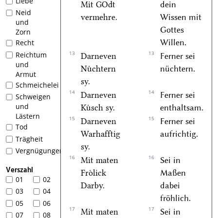
Liebe
Mit GOdt
dein
Neid
vermehre.
Wissen mit
und
Gottes
Zorn
Willen.
Recht
13
13
Reichtum
Darneven
Ferner sei
und
Nuͤchtern
nüchtern.
Armut
sy.
Schmeichelei
14
14
Darneven
Ferner sei
Schweigen
und
Kuͤsch sy.
enthaltsam.
Lästern
15
15
Darneven
Ferner sei
Tod
Warhafftig
aufrichtig.
Trägheit
sy.
Vergnügungen
16
16
Mit maten
Sei in
Verszahl
Froͤlick
Maßen
01
02
Darby.
dabei
03
04
fröhlich.
05
06
17
17
Mit maten
Sei in
07
08