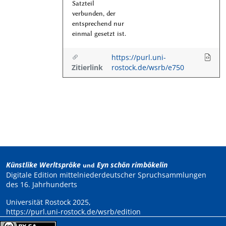
Satzteil
verbunden, der
entsprechend nur
einmal gesetzt ist.
https://purl.uni-
Zitierlink
rostock.de/wsrb/e750
Künstlike Werltspröke
Eyn schön rimbökelin
und
Digitale Edition mittelniederdeutscher Spruchsammlungen
des 16. Jahrhunderts
Universität Rostock 2025,
https://purl.uni-rostock.de/wsrb/edition