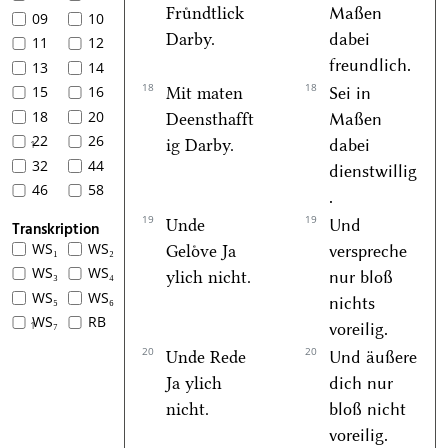
Fruͤndtlick
Maßen
09
10
Darby.
dabei
11
12
freundlich.
13
14
18
18
15
16
Mit maten
Sei in
18
20
Deensthafft
Maßen
22
26
ig Darby.
dabei
1
32
44
dienstwillig
46
58
.
19
19
Unde
Und
Transkription
WS₁
WS₂
Geloͤve Ja
verspreche
WS₃
WS₄
ylich nicht.
nur bloß
WS₅
WS₆
nichts
WS₇
RB
1
voreilig.
20
20
Unde Rede
Und äußere
Ja ylich
dich nur
nicht.
bloß nicht
voreilig.