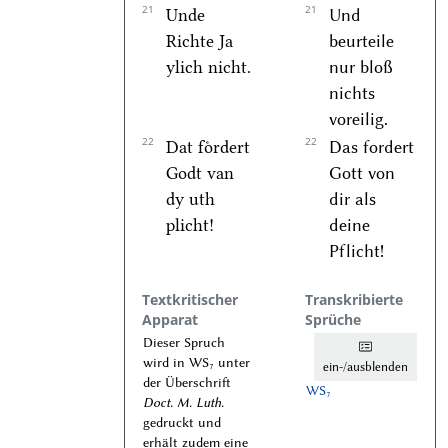
21
21
Unde
Und
Richte Ja
beurteile
ylich nicht.
nur bloß
nichts
voreilig.
22
22
Dat foͤrdert
Das fordert
Godt van
Gott von
dy uth
dir als
plicht!
deine
Pflicht!
Textkritischer
Transkribierte
Apparat
Sprüche
Dieser Spruch
wird in WS₇ unter
ein-/ausblenden
der Überschrift
WS₇
Doct. M. Luth.
gedruckt und
erhält zudem eine