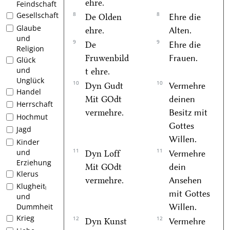
ehre.
Feindschaft
8
8
Gesellschaft
De Olden
Ehre die
Glaube
ehre.
Alten.
und
9
9
De
Ehre die
Religion
Fruwenbild
Frauen.
Glück
und
t ehre.
Unglück
10
10
Dyn Gudt
Vermehre
Handel
Mit GOdt
deinen
Herrschaft
vermehre.
Besitz mit
Hochmut
Gottes
Jagd
Willen.
Kinder
11
11
und
Dyn Loff
Vermehre
Erziehung
Mit GOdt
dein
Klerus
vermehre.
Ansehen
Klugheit
1
mit Gottes
und
Willen.
Dummheit
Krieg
12
12
Dyn Kunst
Vermehre