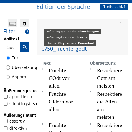
Edition der Sprüche
Trefferzahl:
1
Filter
Äußerungsgestus:
situationsbezogen
Äußerungsintention:
direktiv
Volltext
Thema:
Klugheit und Dummheit
e750_fruchte-godt
Text
Text
Übersetzung
Übersetzung
1
1
Fruͤchte
Respektiere
Apparat
GOdt vor
Gott am
allen.
meisten.
Äußerungsgestus
2
2
Fruͤchte
Respektiere
apodiktisch
Oldern vor
die Alten
situationsbezogen
1
allen.
am
Äußerungsintention
meisten.
assertiv
3
3
Fruͤchte
Respektiere
direktiv
1