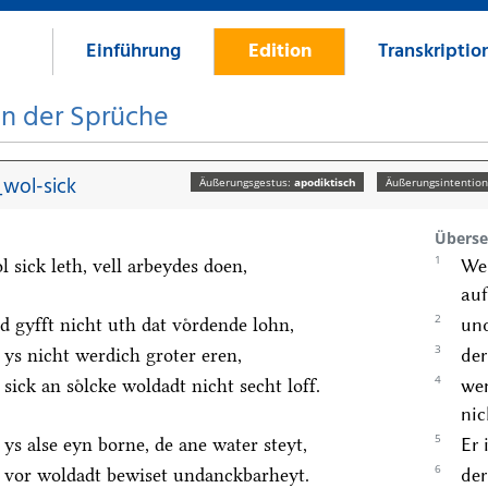
Einführung
Edition
Transkriptio
on der Sprüche
wol-sick
Äußerungsgestus:
apodiktisch
Äußerungsintentio
Überse
1
 sick leth, vell arbeydes doen,
Wer
auf
2
d gyfft nicht uth dat voͤrdende lohn,
und
3
 ys nicht werdich groter eren,
der
4
sick an soͤlcke woldadt nicht secht loff.
wen
nic
5
 ys alse eyn borne, de ane water steyt,
Er 
6
 vor woldadt bewiset undanckbarheyt.
der