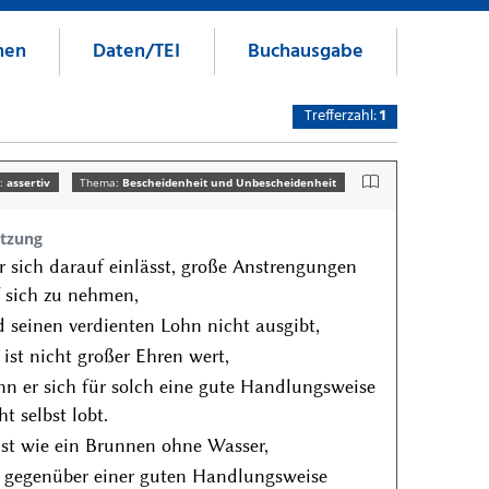
nen
Daten/TEI
Buchausgabe
Trefferzahl:
1
n:
assertiv
Thema:
Bescheidenheit und Unbescheidenheit
tzung
 sich darauf einlässt, große Anstrengungen
 sich zu nehmen,
 seinen verdienten Lohn nicht ausgibt,
 ist nicht großer Ehren wert,
n er sich für solch eine gute Handlungsweise
ht selbst lobt.
ist wie ein Brunnen ohne Wasser,
 gegenüber einer guten Handlungsweise