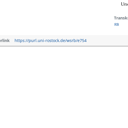
Und
Transk
RB
erlink
https://purl.uni-rostock.de/wsrb/e754