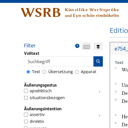
WSRB
Künstlike Werltspröke
Eyn schön rimbökelin
und
Editi
Filter
e754_
Volltext
Text
1
Wol
Text
Übersetzung
Apparat
2
Äußerungsgestus
Un
apodiktisch
3
1
De
situationsbezogen
4
De 
Äußerungsintention
assertiv
5
1
He
direktiv
6
De