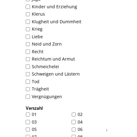
Kinder und Erziehung
Klerus
Klugheit und Dummheit
Krieg
Liebe
Neid und Zorn
Recht
Reichtum und Armut
Schmeichelei
Schweigen und Lästern
Tod
Trägheit
Vergnügungen
Verszahl
01
02
03
04
05
06
1
07
08