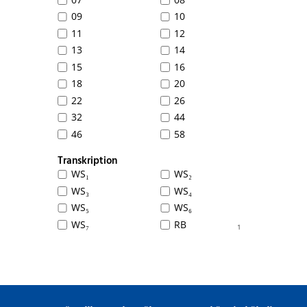
09
10
11
12
13
14
15
16
18
20
22
26
32
44
46
58
Transkription
WS₁
WS₂
WS₃
WS₄
WS₅
WS₆
WS₇
RB
1