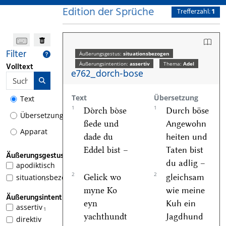
Edition der Sprüche
Trefferzahl:
1
Filter
Äußerungsgestus:
situationsbezogen
Äußerungsintention:
assertiv
Thema:
Adel
Volltext
e762_dorch-bose
Text
Übersetzung
Text
1
1
Doͤrch boͤse
Durch böse
Übersetzung
ßede und
Angewohn
Apparat
dade du
heiten und
Eddel bist –
Taten bist
Äußerungsgestus
du adlig –
apodiktisch
2
2
Gelick wo
gleichsam
situationsbezogen
1
myne Ko
wie meine
Äußerungsintention
eyn
Kuh ein
assertiv
1
yachthundt
Jagdhund
direktiv