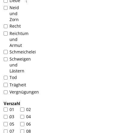
Liebe
1
Neid
und
Zorn
Recht
Reichtum
und
Armut
Schmeichelei
Schweigen
und
Lästern
Tod
Trägheit
Vergnügungen
Verszahl
01
02
03
04
1
05
06
07
08