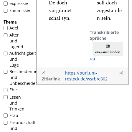
De doch
soll doch
expressiv
vorguͤnnet
zugestande
kommissiv
schal syn.
n sein.
Thema
Adel
Transkribierte
Alter
Sprüche
und
Jugend
ein-/ausblenden
Aufrichtigkeit
und
RB
Lüge
Bescheidenheit
https://purl.uni-
und
Zitierlink
rostock.de/wsrb/e802
Unbescheidenheit
Ehe
Essen
und
Trinken
Frau
Freundschaft
und