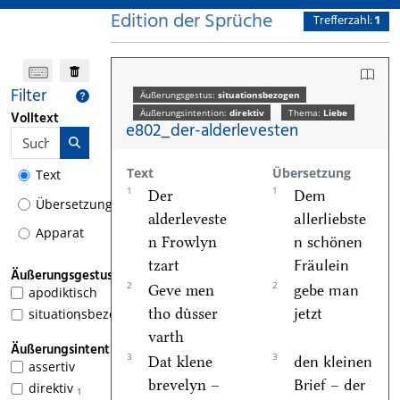
Edition der Sprüche
Trefferzahl:
1
Filter
Äußerungsgestus:
situationsbezogen
Äußerungsintention:
direktiv
Thema:
Liebe
Volltext
e802_der-alderlevesten
Text
Übersetzung
Text
1
1
Der
Dem
Übersetzung
alderleveste
allerliebste
Apparat
n Frowlyn
n schönen
tzart
Fräulein
Äußerungsgestus
2
2
Geve men
gebe man
apodiktisch
tho duͤsser
jetzt
situationsbezogen
1
varth
Äußerungsintention
3
3
Dat klene
den kleinen
assertiv
brevelyn –
Brief – der
direktiv
1