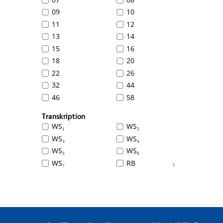
09
10
11
12
13
14
15
16
18
20
22
26
32
44
46
58
Transkription
WS₁
WS₂
WS₃
WS₄
WS₅
WS₆
WS₇
RB
1