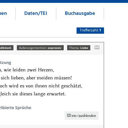
nen
Daten/TEI
Buchausgabe
Trefferzahl:
1
diktisch
Äußerungsintention:
expressiv
Thema:
Liebe
tzung
, wie leiden zwei Herzen,
 sich lieben, aber meiden müssen!
och wird es von ihnen nicht geschätzt,
leich sie dieses lange erwartet.
ribierte Sprüche
ein-/ausblenden