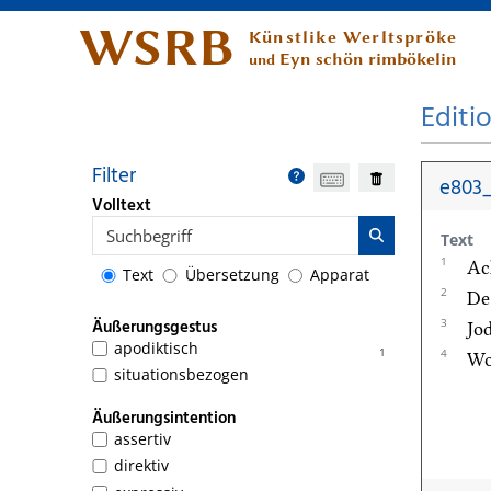
WSRB
Künstlike Werltspröke
Eyn schön rimbökelin
und
Editi
Filter
e803
Volltext
Text
1
Ac
Text
Übersetzung
Apparat
2
De
3
Äußerungsgestus
Jo
apodiktisch
1
4
Wo
situationsbezogen
Äußerungsintention
assertiv
direktiv