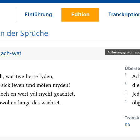
Einführung
Edition
Transkriptio
on der Sprüche
_ach-wat
Äußerungsgestus:
apo
Überse
1
h, wat twe herte lyden,
Ach
2
 sick leven und moͤten myden!
die
3
doch en wert ydt nycht geachtet,
Jed
4
wol en lange des wachtet.
obg
Transk
RB