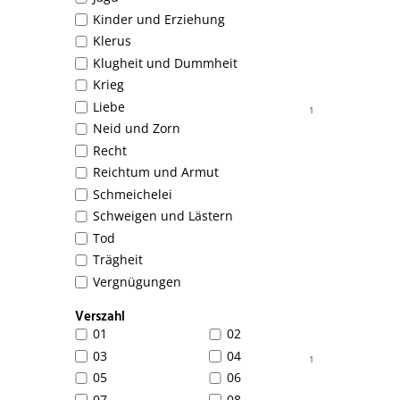
Kinder und Erziehung
Klerus
Klugheit und Dummheit
Krieg
Liebe
1
Neid und Zorn
Recht
Reichtum und Armut
Schmeichelei
Schweigen und Lästern
Tod
Trägheit
Vergnügungen
Verszahl
01
02
03
04
1
05
06
07
08