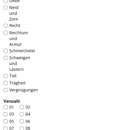
Liebe
Neid
und
Zorn
Recht
Reichtum
und
Armut
Schmeichelei
Schweigen
und
Lästern
Tod
Trägheit
Vergnügungen
Verszahl
01
02
03
04
1
05
06
07
08