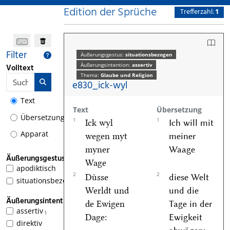
Edition der Sprüche
Trefferzahl:
1
Filter
Äußerungsgestus:
situationsbezogen
Äußerungsintention:
assertiv
Volltext
Thema:
Glaube und Religion
e830_ick-wyl
Text
Text
Übersetzung
Übersetzung
1
1
Ick wyl
Ich will mit
Apparat
wegen myt
meiner
myner
Waage
Äußerungsgestus
Wage
apodiktisch
2
2
Duͤsse
diese Welt
situationsbezogen
1
Werldt und
und die
Äußerungsintention
de Ewigen
Tage in der
assertiv
1
Dage:
Ewigkeit
direktiv