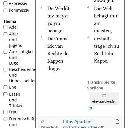
abwägen:
expressiv
3
3
De Werldt
Die Welt
kommissiv
my meyst
behagt mir
Thema
ys ym
am
Adel
behage,
meisten,
Alter
4
4
Daruͤmme
deshalb
und
Jugend
ick van
trage ich zu
Aufrichtigkeit
Rechte de
Recht die
und
Kappen
Kappe.
Lüge
drage.
Bescheidenheit
und
Unbescheidenheit
Transkribierte
Ehe
Sprüche
Essen
und
ein-/ausblenden
Trinken
RB
Frau
Freundschaft
https://purl.uni-
und
Zitierlink
rostock.de/wsrb/e830