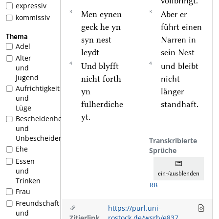
vollbringt.
expressiv
3
3
Men eynen
Aber er
kommissiv
geck he yn
führt einen
Thema
syn nest
Narren in
Adel
leydt
sein Nest
Alter
4
4
Und blyfft
und bleibt
und
Jugend
nicht forth
nicht
Aufrichtigkeit
yn
länger
und
fulherdiche
standhaft.
Lüge
yt.
Bescheidenheit
und
Unbescheidenheit
Transkribierte
Ehe
Sprüche
Essen
und
ein-/ausblenden
Trinken
RB
Frau
Freundschaft
https://purl.uni-
und
Zitierlink
rostock.de/wsrb/e837