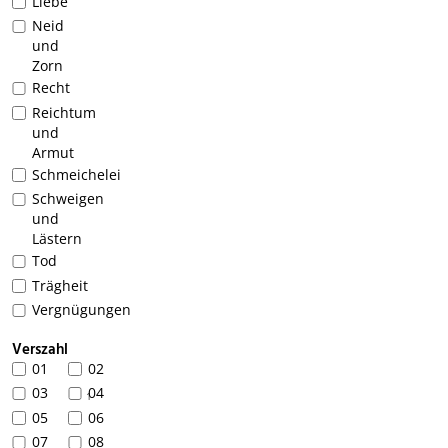
Liebe
Neid
und
Zorn
Recht
Reichtum
und
Armut
Schmeichelei
Schweigen
und
Lästern
Tod
Trägheit
Vergnügungen
Verszahl
01
02
03
04
1
05
06
07
08