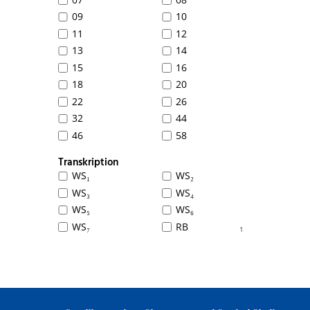
09
10
11
12
13
14
15
16
18
20
22
26
32
44
46
58
Transkription
WS₁
WS₂
WS₃
WS₄
WS₅
WS₆
WS₇
RB
1