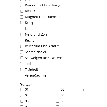
Kinder und Erziehung
Klerus
Klugheit und Dummheit
Krieg
Liebe
Neid und Zorn
Recht
Reichtum und Armut
Schmeichelei
Schweigen und Lästern
Tod
Trägheit
Vergnügungen
Verszahl
01
02
1
03
04
05
06
07
08