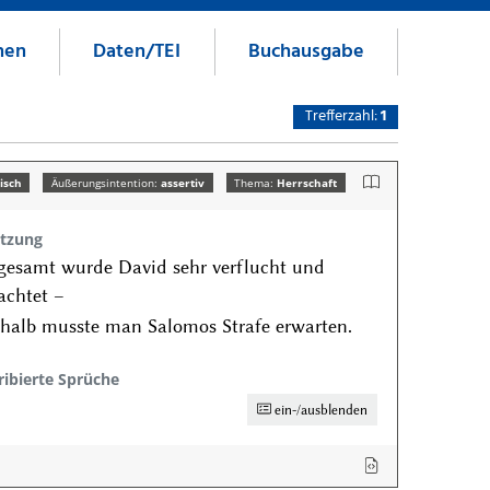
nen
Daten/TEI
Buchausgabe
Trefferzahl:
1
isch
Äußerungsintention:
assertiv
Thema:
Herrschaft
tzung
gesamt wurde David sehr verflucht und
achtet –
halb musste man Salomos Strafe erwarten.
ribierte Sprüche
ein-/ausblenden