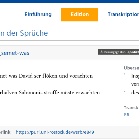
Einführung
Edition
Transkriptio
on der Sprüche
_semet-was
Äußerungsgestus:
apodikt
Überse
1
met was David ser floͤken und vorachten –
Ins
ver
2
rhalven Salomonis straffe moͤste erwachten.
des
Transk
RB
erlink
https://purl.uni-rostock.de/wsrb/e849