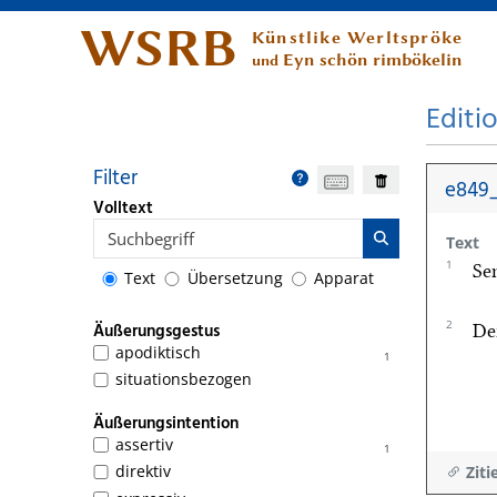
WSRB
Künstlike Werltspröke
Eyn schön rimbökelin
und
Editi
Filter
e849
Volltext
Text
1
Se
Text
Übersetzung
Apparat
2
Äußerungsgestus
De
apodiktisch
1
situationsbezogen
Äußerungsintention
assertiv
1
direktiv
Ziti