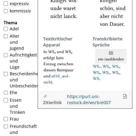
Klinget wol
klingen
expressiv
unde waret
schön, sind
kommissiv
nicht lanck.
aber nicht
Thema
von Dauer.
Adel
Alter
Textkritischer
Transkribierte
und
Apparat
Sprüche
Jugend
In WS₄ und WS₆
Aufrichtigkeit
erfolgt kein
ein-/ausblenden
und
Einzug zwischen
WS₁
,
WS₂
,
WS₃
,
Lüge
diesem Reimpaar
WS₄
,
WS₅
,
WS₆
,
Bescheidenheit
und
e010_wol-
WS₇
und
recht
.
Unbescheidenheit
Ehe
https://purl.uni-
Essen
Zitierlink
rostock.de/wsrb/e007
und
Trinken
Frau
Freundschaft
und