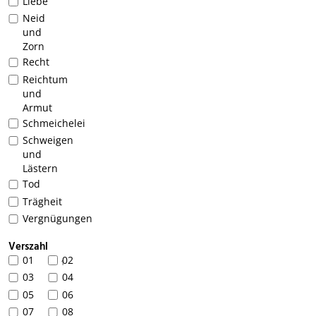
Liebe
Neid
und
Zorn
Recht
Reichtum
und
Armut
Schmeichelei
Schweigen
und
Lästern
Tod
Trägheit
Vergnügungen
Verszahl
01
02
1
03
04
05
06
07
08