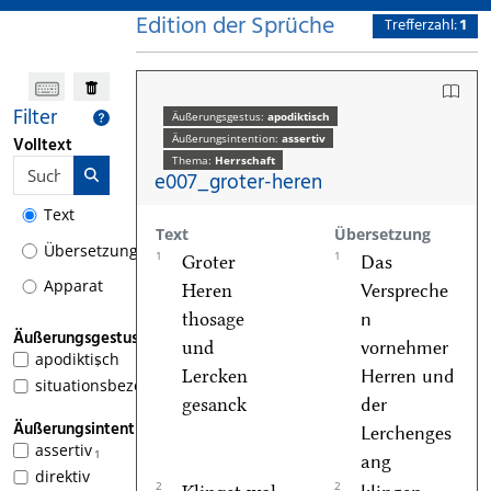
Edition der Sprüche
Trefferzahl:
1
Filter
Äußerungsgestus:
apodiktisch
Äußerungsintention:
assertiv
Volltext
Thema:
Herrschaft
e007_groter-heren
Text
Text
Übersetzung
Übersetzung
1
1
Groter
Das
Apparat
Heren
Verspreche
thosage
n
Äußerungsgestus
und
vornehmer
apodiktisch
1
Lercken
Herren und
situationsbezogen
gesanck
der
Äußerungsintention
Lerchenges
assertiv
1
ang
direktiv
2
2