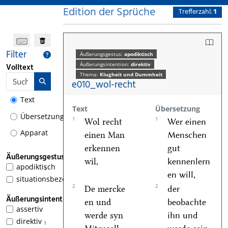
Edition der Sprüche
Trefferzahl:
1
Filter
Äußerungsgestus:
apodiktisch
Äußerungsintention:
direktiv
Volltext
Thema:
Klugheit und Dummheit
e010_wol-recht
Text
Text
Übersetzung
Übersetzung
1
1
Wol recht
Wer einen
Apparat
einen Man
Menschen
erkennen
gut
Äußerungsgestus
wil,
kennenlern
apodiktisch
1
en will,
situationsbezogen
2
2
De mercke
der
Äußerungsintention
en und
beobachte
assertiv
werde syn
ihn und
direktiv
1