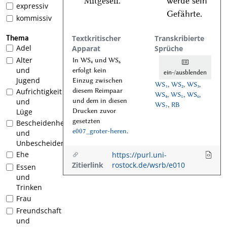
Mitgesell.
werde sein
expressiv
Gefährte.
kommissiv
Thema
Textkritischer
Transkribierte
Adel
Apparat
Sprüche
Alter
In WS₄ und WS₆
und
erfolgt kein
ein-/ausblenden
Jugend
Einzug zwischen
WS₁
,
WS₂
,
WS₃
,
diesem Reimpaar
Aufrichtigkeit
WS₄
,
WS₅
,
WS₆
,
und dem in diesen
und
WS₇
,
RB
Drucken zuvor
Lüge
gesetzten
Bescheidenheit
e007_groter-heren
.
und
Unbescheidenheit
Ehe
https://purl.uni-
Zitierlink
rostock.de/wsrb/e010
Essen
und
Trinken
Frau
Freundschaft
und