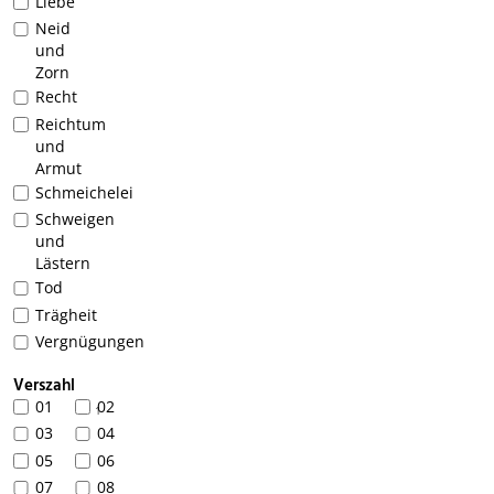
Liebe
Neid
und
Zorn
Recht
Reichtum
und
Armut
Schmeichelei
Schweigen
und
Lästern
Tod
Trägheit
Vergnügungen
Verszahl
01
02
1
03
04
05
06
07
08