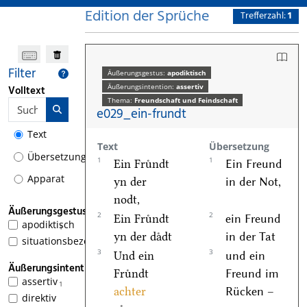
Edition der Sprüche
Trefferzahl:
1
Filter
Äußerungsgestus:
apodiktisch
Äußerungsintention:
assertiv
Volltext
Thema:
Freundschaft und Feindschaft
e029_ein-frundt
Text
Text
Übersetzung
Übersetzung
1
1
Ein Fruͤndt
Ein Freund
Apparat
yn der
in der Not,
nodt,
Äußerungsgestus
2
2
Ein Fruͤndt
ein Freund
apodiktisch
1
yn der daͤdt
in der Tat
situationsbezogen
3
3
Und ein
und ein
Äußerungsintention
Fruͤndt
Freund im
assertiv
1
achter
Rücken –
direktiv