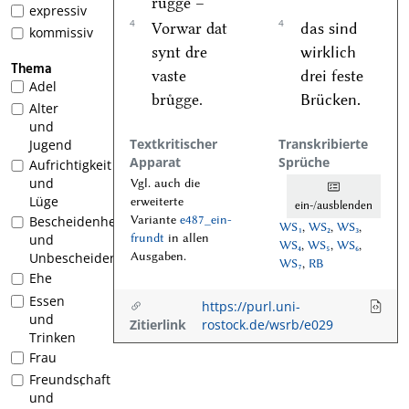
ruͤgge –
expressiv
4
4
Vorwar dat
das sind
kommissiv
synt dre
wirklich
Thema
vaste
drei feste
Adel
bruͤgge.
Brücken.
Alter
und
Textkritischer
Transkribierte
Jugend
Apparat
Sprüche
Aufrichtigkeit
und
Vgl. auch die
Lüge
erweiterte
ein-/ausblenden
Variante
e487_ein-
Bescheidenheit
WS₁
,
WS₂
,
WS₃
,
frundt
in allen
und
WS₄
,
WS₅
,
WS₆
,
Ausgaben.
Unbescheidenheit
WS₇
,
RB
Ehe
Essen
https://purl.uni-
und
Zitierlink
rostock.de/wsrb/e029
Trinken
Frau
Freundschaft
1
und