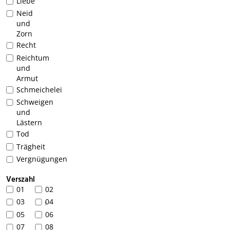
Liebe
Neid
und
Zorn
Recht
Reichtum
und
Armut
Schmeichelei
Schweigen
und
Lästern
Tod
Trägheit
Vergnügungen
Verszahl
01
02
03
04
1
05
06
07
08