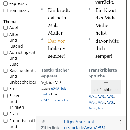
verrückt.
expressiv
3
3
Ein krudt,
Ein Kraut,
kommissiv
dat heth
das Mala
Thema
Mala
Mulier
Adel
Mulier –
heißt –
Alter
4
4
und
Dar vor
davor hüte
Jugend
hoͤde dy
dich
Aufrichtigkeit
semper!
semper!
und
Lüge
Textkritischer
Transkribierte
Bescheidenheit
Apparat
Sprüche
und
Unbescheidenheit
Vgl. für V. 3–4
Ehe
auch
e049_ick-
ein-/ausblenden
weth
bzw.
Essen
WS₁
,
WS₂
,
WS₃
,
e747_ick-weeth
.
und
WS₄
,
WS₅
,
WS₆
,
Trinken
WS₇
,
RB
Frau
1
Freundschaft
https://purl.uni-
und
Zitierlink
rostock.de/wsrb/e551