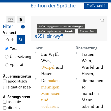
Edition der Sprüche
Trefferzahl:
1
Filter
Äußerungsgestus:
situationsbezogen
Äußerungsintention:
direktiv
Thema:
Frau
Volltext
e551_ein-wyff
Text
Übersetzung
Text
1
1
Ein Wyff,
Frauen,
Übersetzung
Wyn,
Wein,
Apparat
Woͤrpel
und
Würfel und
Hasen,
Hasen,
Äußerungsgestus
2
2
De
maken
die machen
apodiktisch
mennigen
so
situationsbezogen
1
Man rasen
manchen
Äußerungsintention
und
Mann
assertiv
vorbasen
.
tobend und
direktiv
1