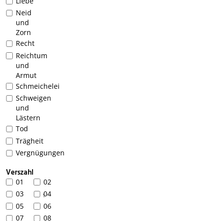
Liebe
Neid
und
Zorn
Recht
Reichtum
und
Armut
Schmeichelei
Schweigen
und
Lästern
Tod
Trägheit
Vergnügungen
Verszahl
01
02
03
04
1
05
06
07
08