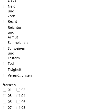
Liebe
Neid
und
Zorn
Recht
Reichtum
und
Armut
Schmeichelei
Schweigen
und
Lästern
Tod
Trägheit
Vergnügungen
Verszahl
01
02
03
04
1
05
06
07
08