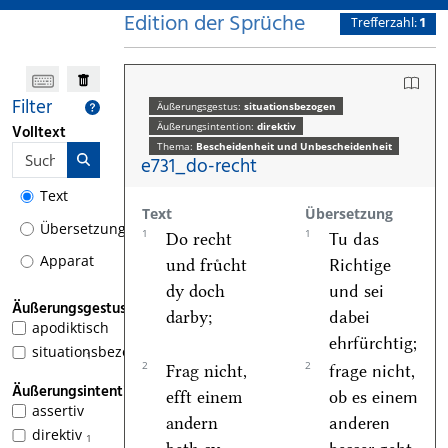
Edition der Sprüche
Trefferzahl:
1
Filter
Äußerungsgestus:
situationsbezogen
Äußerungsintention:
direktiv
Volltext
Thema:
Bescheidenheit und Unbescheidenheit
e731_do-recht
Text
Text
Übersetzung
Übersetzung
1
1
Do recht
Tu das
Apparat
und fruͤcht
Richtige
dy doch
und sei
Äußerungsgestus
darby;
dabei
apodiktisch
ehrfürchtig;
situationsbezogen
1
2
2
Frag nicht,
frage nicht,
Äußerungsintention
efft einem
ob es einem
assertiv
andern
anderen
direktiv
1