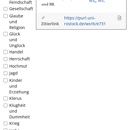
WS₆
,
WS₇
Feindschaft
und RB.
Gesellschaft
Glaube
https://purl.uni-
und
Zitierlink
rostock.de/wsrb/e731
Religion
Glück
und
Unglück
Handel
Herrschaft
Hochmut
Jagd
Kinder
und
Erziehung
Klerus
Klugheit
und
Dummheit
Krieg