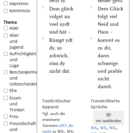
beth sy.
besser geht.
expressiv
3
3
Dem gluͤck
Dem Glück
kommissiv
volget na
folgt viel
Thema
veel nydt
Neid und
Adel
und haͤt –
Hass –
Alter
4
4
Kuͤmpt ydt
kommt es
und
Jugend
dy, so
zu dir,
Aufrichtigkeit
schwich,
dann
und
roͤm dy
schweige
Lüge
nicht dat.
und prahle
Bescheidenheit
1
und
nicht
Unbescheidenheit
damit.
Ehe
Essen
Textkritischer
Transkribierte
und
Apparat
Sprüche
Trinken
Vgl. auch die
Frau
erweiterte
ein-/ausblenden
Freundschaft
Variante
e203_do-
WS₂
,
WS₃
,
WS₄
,
und
recht
in WS₁, WS₅