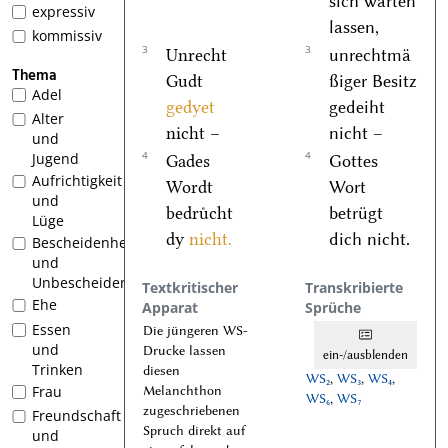
sich warten
expressiv
lassen,
kommissiv
3
3
Unrecht
unrechtmä
Thema
Gudt
ßiger Besitz
Adel
gedyet
gedeiht
Alter
nicht –
nicht –
und
4
4
Jugend
Gades
Gottes
Aufrichtigkeit
Wordt
Wort
und
bedruͤcht
betrügt
Lüge
dy
nicht.
dich nicht.
Bescheidenheit
und
Unbescheidenheit
Textkritischer
Transkribierte
Ehe
Apparat
Sprüche
Essen
Die jüngeren WS-
und
Drucke lassen
ein-/ausblenden
Trinken
diesen
WS₂
,
WS₃
,
WS₄
,
Frau
Melanchthon
WS₆
,
WS₇
zugeschriebenen
Freundschaft
Spruch direkt auf
und