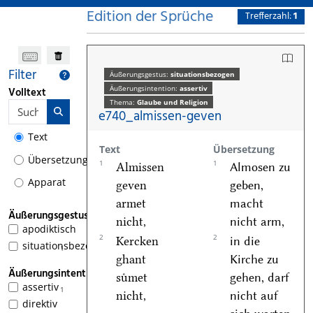
Edition der Sprüche
Trefferzahl:
1
Filter
Äußerungsgestus:
situationsbezogen
Äußerungsintention:
assertiv
Volltext
Thema:
Glaube und Religion
e740_almissen-geven
Text
Text
Übersetzung
Übersetzung
1
1
Almissen
Almosen zu
Apparat
geven
geben,
armet
macht
Äußerungsgestus
nicht,
nicht arm,
apodiktisch
2
2
Kercken
in die
situationsbezogen
1
ghant
Kirche zu
Äußerungsintention
suͤmet
gehen, darf
assertiv
1
nicht,
nicht auf
direktiv