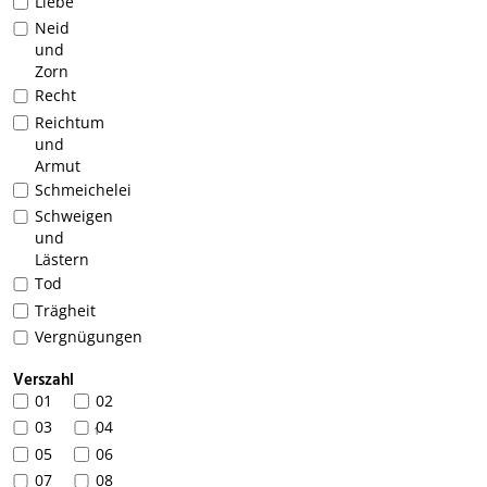
Liebe
Neid
und
Zorn
Recht
Reichtum
und
Armut
Schmeichelei
Schweigen
und
Lästern
Tod
Trägheit
Vergnügungen
Verszahl
01
02
03
04
1
05
06
07
08