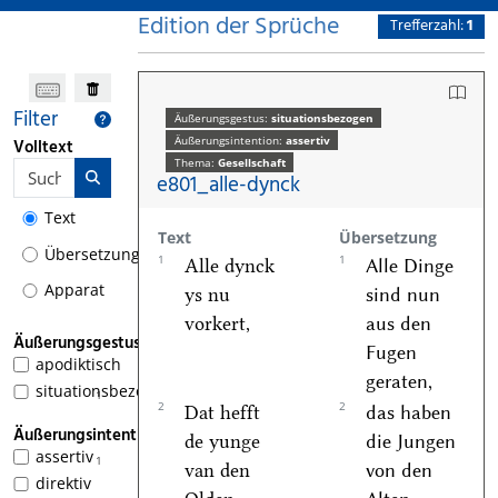
Edition der Sprüche
Trefferzahl:
1
Filter
Äußerungsgestus:
situationsbezogen
Äußerungsintention:
assertiv
Volltext
Thema:
Gesellschaft
e801_alle-dynck
Text
Text
Übersetzung
Übersetzung
1
1
Alle dynck
Alle Dinge
Apparat
ys nu
sind nun
vorkert,
aus den
Äußerungsgestus
Fugen
apodiktisch
geraten,
situationsbezogen
1
2
2
Dat hefft
das haben
Äußerungsintention
de yunge
die Jungen
assertiv
1
van den
von den
direktiv