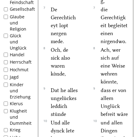
g,
Feindschaft
7
7
Gesellschaft
De
die
1
Glaube
Gerechtich
Gerechtigk
und
eyt lopt
eit begleitet
Religion
nergen
einen
Glück
mede.
nirgendwo.
und
Unglück
8
8
Och, de
Ach, wer
Handel
sick also
sich auf
Herrschaft
waren
eine Weise
Hochmut
koͤnde,
wehren
Jagd
könnte,
Kinder
9
9
Dat he alles
dass er von
und
Erziehung
ungeluͤckes
allem
Klerus
leddich
Unglück
Klugheit
stuͤnde
befreit wäre
und
10
10
Und alle
und allen
Dummheit
Krieg
dynck lete
Dingen