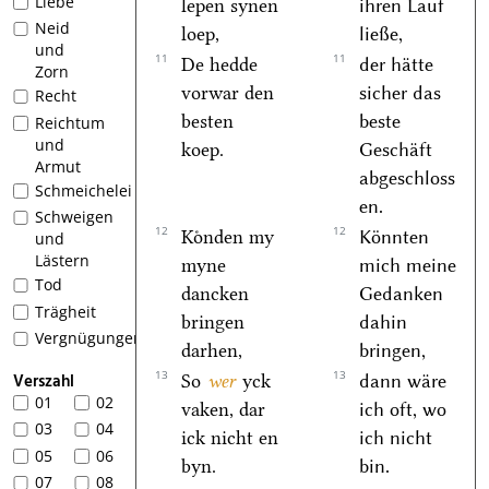
Liebe
lepen synen
ihren Lauf
Neid
loep,
ließe,
und
11
11
De hedde
der hätte
Zorn
vorwar den
sicher das
Recht
besten
beste
Reichtum
und
koep.
Geschäft
Armut
abgeschloss
Schmeichelei
en.
Schweigen
12
12
Koͤnden my
Könnten
und
Lästern
myne
mich meine
Tod
dancken
Gedanken
Trägheit
bringen
dahin
Vergnügungen
darhen,
bringen,
13
13
Verszahl
So
wer
yck
dann wäre
01
02
vaken, dar
ich oft, wo
03
04
ick nicht en
ich nicht
05
06
byn.
bin.
07
08