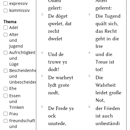
Olden
Alten
expressiv
gelert:
gelernt:
kommissiv
3
3
De doͤget
Die Tugend
Thema
qwelet, dat
quält sich,
Adel
recht
das Recht
Alter
dwelet
geht in die
und
Irre
Jugend
Aufrichtigkeit
4
4
Und de
und die
und
truwe ys
Treue ist
Lüge
dodt!
tot!
Bescheidenheit
und
5
5
De warheyt
Die
Unbescheidenheit
lydt grote
Wahrheit
Ehe
nodt,
leidet große
Essen
Not,
und
6
6
Trinken
De Frede ys
der Frieden
Frau
ock
ist auch
Freundschaft
unstede,
unbeständi
und