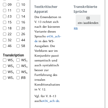
09
10
Textkritischer
Transkribierte
11
12
Apparat
Sprüche
13
14
Die Emendation in
1
15
16
V. 13 richtet sich
ein-/ausblenden
nach der kürzeren
18
20
RB
Variante dieses
22
26
Spruchs
e436_ach-
32
44
de
in den WS-
46
58
Ausgaben: Die
Verbform
wer
im
Transkription
Konjunktiv passt
WS₁
WS₂
semantisch und
auch syntaktisch
WS₃
WS₄
besser zur
WS₅
WS₆
Fortführung des
WS₇
RB
1
irrealen
Konditionalsatzes
in V. 12.
Vgl. für V. 8–13
auch
e436_ach-de
.