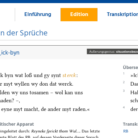
Einführung
Edition
Transkriptio
on der Sprüche
ick-byn
Äußerungsgestus:
situationsbez
Überse
1
ck byn wat loß und gy synt
st
erck
:
»Ic
2
r myt wyllen wy don dat werck.
Dam
3
lden wy uns tosamen – wol kan uns
Ha
haden? –,
sch
4
 eyne myt macht, de ander myt raden.«
der
itischer Apparat
Transk
ingeleitet durch:
Reyneke ſprickt thom Wul…
. Das letzte
RB
ferte Blatt des RB, auf dessen Vorderseite dieser Spruch