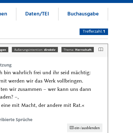
nen
Daten/TEI
Buchausgabe
Trefferzahl:
1
ogen
Äußerungsintention:
direktiv
Thema:
Herrschaft
tzung
h bin wahrlich frei und ihr seid mächtig:
it werden wir das Werk vollbringen.
lten wir zusammen – wer kann uns dann
aden? –,
 eine mit Macht, der andere mit Rat.«
ribierte Sprüche
ein-/ausblenden