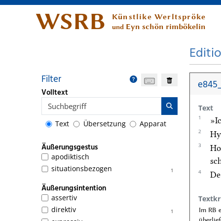
WSRB
Künstlike Werltspröke
Eyn schön rimbökelin
und
Editi
Filter
e845_
Volltext
Text
1
»I
Text
Übersetzung
Apparat
2
Hy
3
Äußerungsgestus
Ho
apodiktisch
sc
situationsbezogen
1
4
De
Äußerungsintention
assertiv
Textkr
direktiv
Im RB e
1
überlie