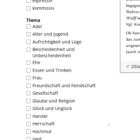
expressiv
begegne
kommissiv
Wahrsch
Wulff
wi
Thema
Vgl. Ko
Adel
Ob hie
Alter und Jugend
das zu
Aufrichtigkeit und Lüge
ungewis
Bescheidenheit und
(auch 
Unbescheidenheit
Ehe
Ziti
Essen und Trinken
Frau
Freundschaft und Feindschaft
Gesellschaft
Glaube und Religion
Glück und Unglück
Handel
Herrschaft
1
Hochmut
Jagd