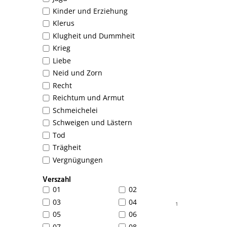
Kinder und Erziehung
Klerus
Klugheit und Dummheit
Krieg
Liebe
Neid und Zorn
Recht
Reichtum und Armut
Schmeichelei
Schweigen und Lästern
Tod
Trägheit
Vergnügungen
Verszahl
01
02
03
04
1
05
06
07
08