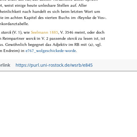
t, weist einige heute unlesbare Stellen auf. Aller
einlichkeit nach handelt es sich beim letzten Wort um
e im achten Kapitel des vierten Buchs im ›Reynke de Vos‹.
nkordanztabelle.
r
starck
(V. 1), wie
Seelmann 1885
, V. 3546 meint, oder doch
m Reimpartner
werck
in V. 2 passende
sterck
zu lesen ist, ist
s. Gewöhnlich begegnet das Adjektiv im RB mit ⟨a⟩, vgl.
im Endreim) in
e767_wolgeschickede-worde
.
erlink
https://purl.uni-rostock.de/wsrb/e845