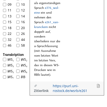
als eigenständigen
09
10
Spruch
e376_wol-
11
12
eine
ein und
13
14
nehmen den
15
16
Spruch
e261_van-
kranckem
nicht
18
20
doppelt auf,
22
26
sondern
32
44
überliefern nur die
46
58
a-Spruchfassung
(mit Ausnahme
Transkription
vom letzten Wort
WS₁
WS₂
im letzten Vers,
1
1
WS₃
WS₄
das in diesen WS-
1
1
Drucken wie in
WS₅
WS₆
1
1
RBb lautet).
WS₇
RB
1
1
https://purl.uni-
Zitierlink
rostock.de/wsrb/e261