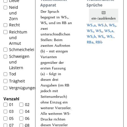
Liebe
Apparat
Sprüche
Neid
Der Spruch
und
begegnet in WS₁,
Zorn
ein-/ausblenden
WS₅ und im RB an
Recht
WS₁a
,
WS₁b
,
WS₂
,
zwei
WS₃
,
WS₄
,
WS₅a
,
Reichtum
unterschiedlichen
WS₅b
,
WS₆
,
WS₇
,
und
Stellen: Beim
RBa
,
RBb
Armut
zweiten Auftreten
Schmeichelei
(b) – mit einigen
Schweigen
Varianten
und
gegenüber der
Lästern
ersten Fassung
Tod
(a) – folgt in
diesen drei
Trägheit
Ausgaben (im RB
Vergnügungen
jedoch mit
Seitenumbruch)
Verszahl
ohne Einzug ein
01
02
weiterer Vierzeiler.
03
04
Alle weiteren WS-
05
06
Drucke richten
07
08
diesen Vierzeiler
1