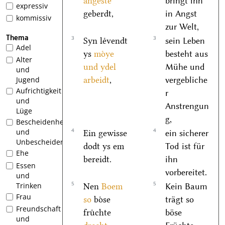
angeste
bringt ihn
expressiv
geberdt,
in Angst
kommissiv
zur Welt,
Thema
3
3
Syn leͤvendt
sein Leben
Adel
ys
moͤye
besteht aus
Alter
und ydel
Mühe und
und
arbeidt
,
vergebliche
Jugend
Aufrichtigkeit
r
und
Anstrengun
Lüge
g,
Bescheidenheit
4
4
und
Ein gewisse
ein sicherer
Unbescheidenheit
dodt ys em
Tod ist für
Ehe
bereidt.
ihn
Essen
vorbereitet.
und
5
5
Trinken
Nen
Boem
Kein Baum
Frau
so
boͤse
trägt so
Freundschaft
fruͤchte
böse
und