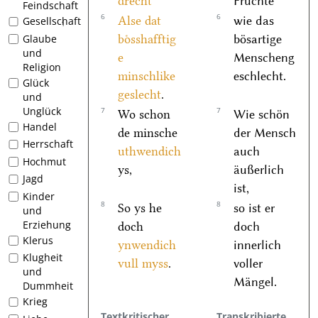
drecht
Früchte
Feindschaft
6
6
Alse dat
wie das
Gesellschaft
1
boͤsshafftig
bösartige
Glaube
und
e
Menscheng
Religion
minschlike
eschlecht.
Glück
geslecht
.
und
Unglück
7
7
Wo schon
Wie schön
Handel
de minsche
der Mensch
Herrschaft
uthwendich
auch
Hochmut
ys,
äußerlich
Jagd
ist,
Kinder
8
8
So ys he
so ist er
und
Erziehung
doch
doch
Klerus
ynwendich
innerlich
Klugheit
vull myss
.
voller
und
Mängel.
Dummheit
Krieg
Textkritischer
Transkribierte