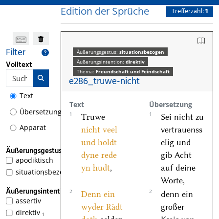
Edition der Sprüche
Trefferzahl:
1
Filter
Äußerungsgestus:
situationsbezogen
Äußerungsintention:
direktiv
Volltext
Thema:
Freundschaft und Feindschaft
e286_truwe-nicht
Text
Text
Übersetzung
Übersetzung
1
1
Truwe
Sei nicht zu
Apparat
nicht veel
vertrauenss
und holdt
elig und
Äußerungsgestus
dyne rede
gib Acht
apodiktisch
yn hudt
,
auf deine
situationsbezogen
1
Worte,
Äußerungsintention
2
2
Denn ein
denn ein
assertiv
wyder Raͤdt
großer
direktiv
1