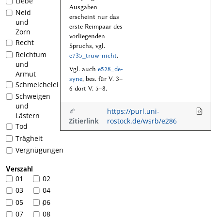
Liebe
Ausgaben
Neid
erscheint nur das
und
erste Reimpaar des
Zorn
vorliegenden
Recht
Spruchs, vgl.
Reichtum
e735_truw-nicht
.
und
Vgl. auch
e528_de-
Armut
syne
, bes. für V. 3–
Schmeichelei
6 dort V. 5–8.
Schweigen
und
https://purl.uni-
Lästern
Zitierlink
rostock.de/wsrb/e286
Tod
Trägheit
Vergnügungen
Verszahl
01
02
03
04
05
06
1
07
08