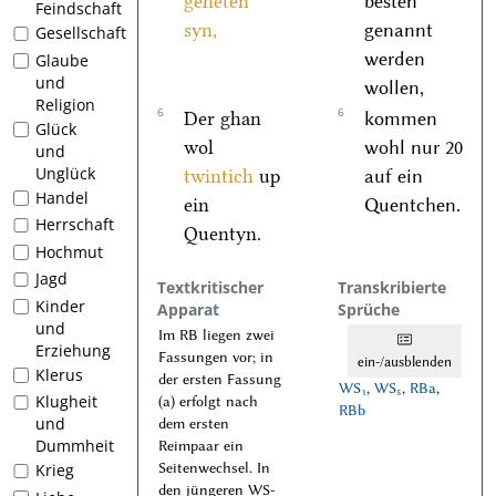
geheten
besten
Feindschaft
syn,
genannt
Gesellschaft
werden
Glaube
und
wollen,
Religion
6
6
Der ghan
kommen
Glück
wol
wohl nur 20
und
Unglück
twintich
up
auf ein
Handel
ein
Quentchen.
Herrschaft
Quentyn.
Hochmut
Jagd
Textkritischer
Transkribierte
Kinder
Apparat
Sprüche
und
Im RB liegen zwei
Erziehung
Fassungen vor; in
ein-/ausblenden
Klerus
der ersten Fassung
WS₁
,
WS₅
,
RBa
,
Klugheit
(a) erfolgt nach
RBb
und
dem ersten
Dummheit
Reimpaar ein
Seitenwechsel. In
Krieg
den jüngeren WS-