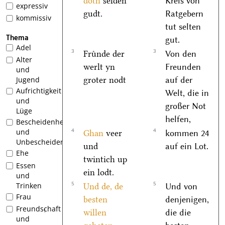
doth
selden
Kreis von
expressiv
gudt.
Ratgebern
kommissiv
tut selten
Thema
gut.
Adel
3
3
Fruͤnde der
Von den
Alter
werlt yn
Freunden
und
groter nodt
auf der
Jugend
Aufrichtigkeit
Welt, die in
und
großer Not
Lüge
helfen,
Bescheidenheit
4
4
und
Ghan
veer
kommen 24
Unbescheidenheit
und
auf ein Lot.
Ehe
twintich up
Essen
ein lodt.
und
5
5
Trinken
Und de, de
Und von
Frau
besten
denjenigen,
Freundschaft
1
willen
die die
und