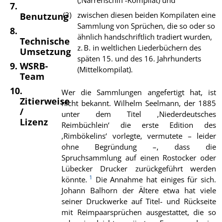
(‚Narrenschiff‘-Kompilat) und
7.
zwischen diesen beiden Kompilaten eine
Benutzung
Sammlung von Sprüchen, die so oder so
8.
ähnlich handschriftlich tradiert wurden,
Technische
z. B. in weltlichen Liederbüchern des
Umsetzung
späten 15. und des 16. Jahrhunderts
9. WSRB-
(Mittelkompilat).
Team
10.
Wer die Sammlungen angefertigt hat, ist
Zitierweise
nicht bekannt. Wilhelm Seelmann, der 1885
/
unter dem Titel ‚Niederdeutsches
Lizenz
Reimbüchlein‘ die erste Edition des
‚Rimbökelins‘ vorlegte, vermutete – leider
ohne Begründung –, dass die
Spruchsammlung auf einen Rostocker oder
Lübecker Drucker zurückgeführt werden
1
könnte.
Die Annahme hat einiges für sich.
Johann Balhorn der Ältere etwa hat viele
seiner Druckwerke auf Titel- und Rückseite
mit Reimpaarsprüchen ausgestattet, die so