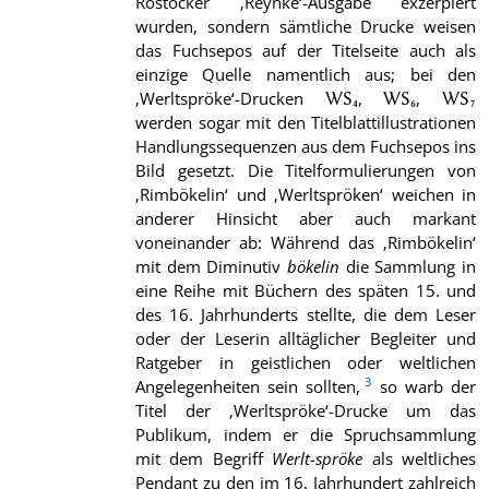
Rostocker ‚Reynke‘-Ausgabe exzerpiert
wurden, sondern sämtliche Drucke weisen
das Fuchsepos auf der Titelseite auch als
einzige Quelle namentlich aus; bei den
‚Werltspröke‘-Drucken
,
,
WS₄
WS₆
WS₇
werden sogar mit den Titelblattillustrationen
Handlungssequenzen aus dem Fuchsepos ins
Bild gesetzt. Die Titelformulierungen von
‚Rimbökelin‘ und ‚Werltspröken‘ weichen in
anderer Hinsicht aber auch markant
voneinander ab: Während das ‚Rimbökelin‘
mit dem Diminutiv
bökelin
die Sammlung in
eine Reihe mit Büchern des späten 15. und
des 16. Jahrhunderts stellte, die dem Leser
oder der Leserin alltäglicher Begleiter und
Ratgeber in geistlichen oder weltlichen
3
Angelegenheiten sein sollten,
so warb der
Titel der ‚Werltspröke‘-Drucke um das
Publikum, indem er die Spruchsammlung
mit dem Begriff
Werlt-spröke
als weltliches
Pendant zu den im 16. Jahrhundert zahlreich