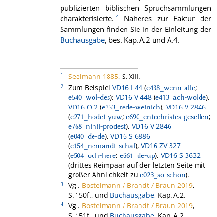
publizierten biblischen Spruchsammlungen
4
charakterisierte.
Näheres zur Faktur der
Sammlungen finden Sie in der Einleitung der
Buchausgabe
, bes. Kap. A.2 und A.4.
1
Seelmann 1885
, S. XIII.
2
Zum Beispiel
VD16 I 44
(
;
e438_wenn-alle
);
VD16 V 448
(
),
e540_wol-des
e413_ach-wolde
VD16 O 2
(
),
VD16 V 2846
e353_rede-weinich
(
;
;
e271_hodet-yuw
e690_entechristes-gesellen
),
VD16 V 2846
e768_nihil-prodest
(
),
VD16 S 6886
e040_de-de
(
),
VD16 ZV 327
e154_nemandt-schal
(
;
),
VD16 S 3632
e504_och-here
e661_de-up
(drittes Reimpaar auf der letzten Seite mit
großer Ähnlichkeit zu
).
e023_so-schon
3
Vgl.
Bostelmann / Brandt / Braun 2019
,
S. 150f., und
Buchausgabe
, Kap. A.2.
4
Vgl.
Bostelmann / Brandt / Braun 2019
,
S. 151f., und
Buchausgabe
, Kap. A.2.