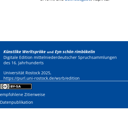
Künstlike Werltspröke
Eyn schön rimbökelin
und
Digitale Edition mittelniederdeutscher Spruchsammlungen
des 16. Jahrhunderts
Universität Rostock 2025,
https://purl.uni-rostock.de/wsrb/edition
empfohlene Zitierweise
Datenpublikation
Impressum
,
Datenschutzerklärung