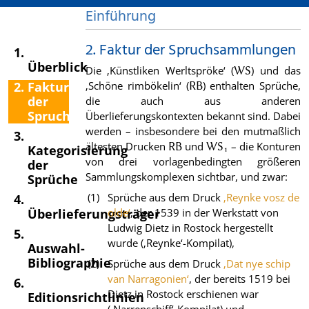
Einführung
2. Faktur der Spruchsammlungen
1.
Überblick
Die ‚Künstliken Werltspröke‘ (
) und das
WS
2. Faktur
‚Schöne rimbökelin‘ (
) enthalten Sprüche,
RB
der
die auch aus anderen
Spruchsammlungen
Überlieferungskontexten bekannt sind. Dabei
werden – insbesondere bei den mutmaßlich
3.
ältesten Drucken
und
– die Konturen
RB
WS₁
Kategorisierung
von drei vorlagenbedingten größeren
der
Sammlungskomplexen sichtbar, und zwar:
Sprüche
Sprüche aus dem Druck
‚Reynke vosz de
4.
Überlieferungsträger
olde‘
, der 1539 in der Werkstatt von
Ludwig Dietz in Rostock hergestellt
5.
wurde (‚Reynke‘-Kompilat),
Auswahl-
Bibliographie
Sprüche aus dem Druck
‚Dat nye schip
van Narragonien‘
, der bereits 1519 bei
6.
Dietz in Rostock erschienen war
Editionsrichtlinien