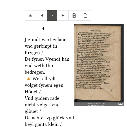
7
4
Jtzundt wert gelauet
vnd geroͤmpt in
Krygen /
De ſynen Vyendt kan
vnd weth tho
bedregen.
Wol alltydt
volget ſynem egen
Hoͤuet /
Vnd gudem rade
nicht volget vnd
gloͤuet /
De achtet vp gluͤck vnd
heyl gantz klein /