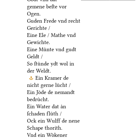
gemene beſte vor
Ogen.
Guden Frede vnd recht
Gerichte /
Eine Ele / Mathe vnd
Gewichte.
Eine Muͤnte vnd gudt
Geldt /
So ſtuͤnde ydt wol in
der Weldt.
Ein Kramer de
nicht gerne luͤcht /
Ein Joͤde de nemandt
bedruͤcht.
Ein Water dat aͤn
ſchaden fluͤth /
Ock ein Wulff de nene
Schape thorith.
Vnd ein Woͤkener