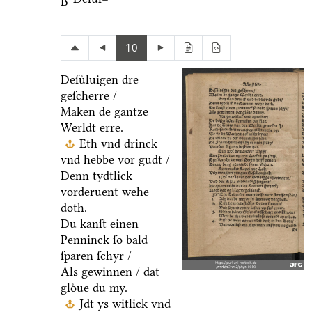
B
10
Deſuͤluigen dre
geſcherre /
Maken de gantze
Werldt erre.
Eth vnd drinck
vnd hebbe vor gudt /
Denn tydtlick
vorderuent wehe
doth.
Du kanſt einen
Penninck ſo bald
ſparen ſchyr /
Als gewinnen / dat
gloͤue du my.
Jdt ys witlick vnd