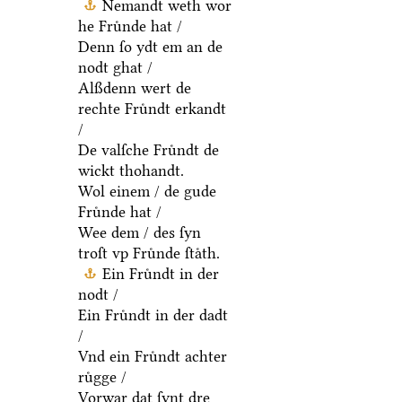
Nemandt weth wor
he Fruͤnde hat /
Denn ſo ydt em an de
nodt ghat /
Alßdenn wert de
rechte Fruͤndt erkandt
/
De valſche Fruͤndt de
wickt thohandt.
Wol einem / de gude
Fruͤnde hat /
Wee dem / des ſyn
troſt vp Fruͤnde ſtaͤth.
Ein Fruͤndt in der
nodt /
Ein Fruͤndt in der dadt
/
Vnd ein Fruͤndt achter
ruͤgge /
Vorwar dat ſynt dre