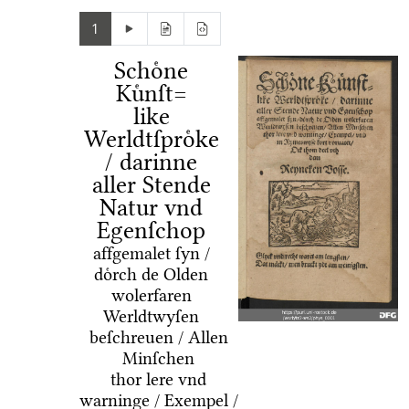
1
Schoͤne
Kuͤnſt=
like
Werldtſproͤke
/ darinne
aller Stende
Natur vnd
Egenſchop
affgemalet ſyn /
doͤrch de Olden
wolerfaren
Werldtwyſen
beſchreuen / Allen
Minſchen
thor lere vnd
warninge / Exempel /