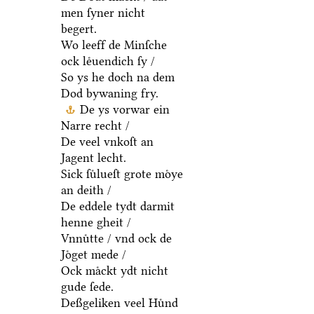
men ſyner nicht
begert.
Wo leeff de Minſche
ock leͤuendich ſy /
So ys he doch na dem
Dod bywaning fry.
De ys vorwar ein
Narre recht /
De veel vnkoſt an
Jagent lecht.
Sick ſuͤlueſt grote moͤye
an deith /
De eddele tydt darmit
henne gheit /
Vnnuͤtte / vnd ock de
Joͤget mede /
Ock maͤckt ydt nicht
gude ſede.
Deßgeliken veel Huͤnd