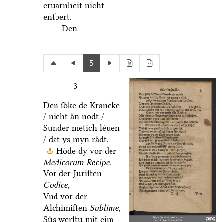
eruarnheit nicht
entbert.
Den
5
3
Den ſoͤke de Krancke
/ nicht aͤn nodt /
Sunder metich leͤuen
/ dat ys myn raͤdt.
Hoͤde dy vor der
Medicorum Recipe,
Vor der Juriſten
Codice,
Vnd vor der
Alchimiſten
Sublime,
Suͤs werſtu mit eim