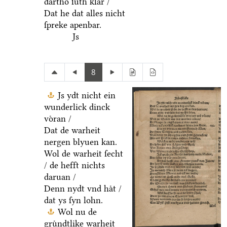
dartho ſuͤth klar /
Dat he dat alles nicht
ſpreke apenbar.
Js
8
Js ydt nicht ein
wunderlick dinck
voͤran /
Dat de warheit
nergen blyuen kan.
Wol de warheit ſecht
/ de hefft nichts
daruan /
Denn nydt vnd haͤt /
dat ys ſyn lohn.
Wol nu de
gruͤndtlike warheit