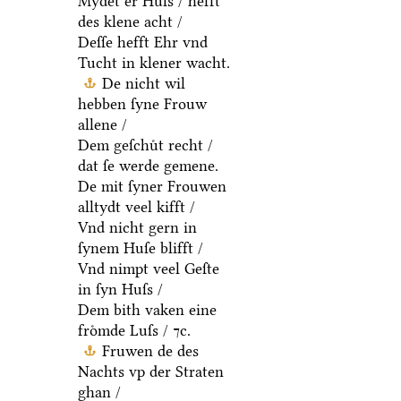
Mydet er Huſs / hefft
des klene acht /
Deſſe hefft Ehr vnd
Tucht in klener wacht.
De nicht wil
hebben ſyne Frouw
allene /
Dem geſchuͤt recht /
dat ſe werde gemene.
De mit ſyner Frouwen
alltydt veel kifft /
Vnd nicht gern in
ſynem Huſe blifft /
Vnd nimpt veel Geſte
in ſyn Huſs /
Dem bith vaken eine
froͤmde Luſs / ⁊c.
Fruwen de des
Nachts vp der Straten
ghan /