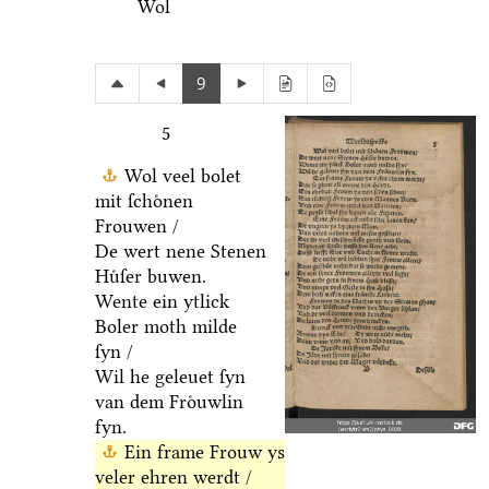
Wol
9
5
Wol veel bolet
mit ſchoͤnen
Frouwen /
De wert nene Stenen
Huͤſer buwen.
Wente ein ytlick
Boler moth milde
ſyn /
Wil he geleuet ſyn
van dem Froͤuwlin
fyn.
Ein frame Frouw ys
veler ehren werdt /