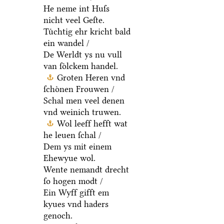
He neme int Huſs
nicht veel Geſte.
Tuͤchtig ehr kricht bald
ein wandel /
De Werldt ys nu vull
van ſoͤlckem handel.
Groten Heren vnd
ſchoͤnen Frouwen /
Schal men veel denen
vnd weinich truwen.
Wol leeff hefft wat
he leuen ſchal /
Dem ys mit einem
Ehewyue wol.
Wente nemandt drecht
ſo hogen modt /
Ein Wyff gifft em
kyues vnd haders
genoch.