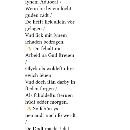
ſynem Aduocat /
Wenn he by em ſoͤcht
guden raͤdt /
De hefft ſick allein voͤr
gelagen /
Vnd ſick mit ſynem
ſchaden bedragen.
Du ſchalt mit
Arbeid na Gud ſtreuen
/
Glyck als woldeſtu hyr
ewich leͤuen.
Vnd doch ſtaͤn darby in
ſteden ſorgen /
Als ſcholdeſtu ſteruen
huͤdt edder morgen.
So ſchoͤn ys
nemandt noch ſo werdt
/
De Dodt maͤckt / dat