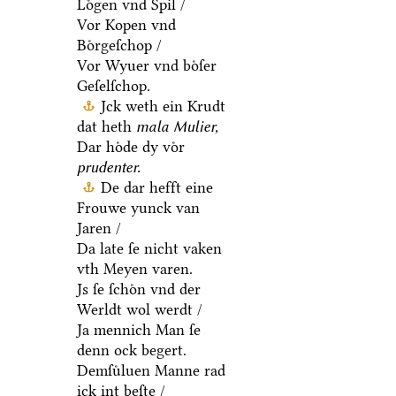
Loͤgen vnd Spil /
Vor Kopen vnd
Boͤrgeſchop /
Vor Wyuer vnd boͤſer
Geſelſchop.
Jck weth ein Krudt
dat heth
mala Mulier,
Dar hoͤde dy voͤr
prudenter.
De dar hefft eine
Frouwe yunck van
Jaren /
Da late ſe nicht vaken
vth Meyen varen.
Js ſe ſchoͤn vnd der
Werldt wol werdt /
Ja mennich Man ſe
denn ock begert.
Demſuͤluen Manne rad
ick int beſte /