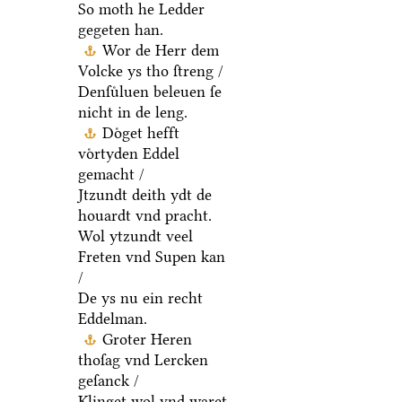
So moth he Ledder
gegeten han.
Wor de Herr dem
Volcke ys tho ſtreng /
Denſuͤluen beleuen ſe
nicht in de leng.
Doͤget hefft
voͤrtyden Eddel
gemacht /
Jtzundt deith ydt de
houardt vnd pracht.
Wol ytzundt veel
Freten vnd Supen kan
/
De ys nu ein recht
Eddelman.
Groter Heren
thoſag vnd Lercken
geſanck /
Klinget wol vnd waret