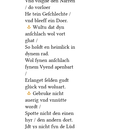
Vnd volgde den Narren
/ do vorloer
He tein Geſchlechte /
vnd bleeff ein Doer.
Wultu dat dyn
anſchlach wol vort
ghat /
So holdt en heimlick in
dynem rad.
Wol ſynen anſchlach
ſynem Vyend apenbart
/
Erlanget ſelden gudt
gluͤck vnd woluart.
Gebruke nicht
auerig vnd vnnuͤtte
wordt /
Spotte nicht den einen
hyr / den andern dort.
Jdt ys nicht fyn de Luͤd