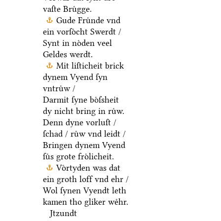
vaſte Bruͤgge.
Gude Fruͤnde vnd
ein vorſoͤcht Swerdt /
Synt in noͤden veel
Geldes werdt.
Mit liſticheit brick
dynem Vyend ſyn
vntruͤw /
Darmit ſyne boͤſsheit
dy nicht bring in ruͤw.
Denn dyne vorluſt /
ſchad / ruͤw vnd leidt /
Bringen dynem Vyend
ſuͤs grote froͤlicheit.
Voͤrtyden was dat
ein groth loff vnd ehr /
Wol ſynen Vyendt leth
kamen tho gliker weͤhr.
Jtzundt