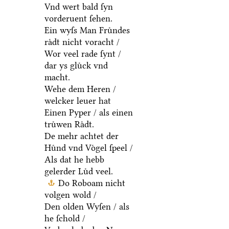
Vnd wert bald ſyn
vorderuent ſehen.
Ein wyſs Man Fruͤndes
raͤdt nicht voracht /
Wor veel rade ſynt /
dar ys gluͤck vnd
macht.
Wehe dem Heren /
welcker leuer hat
Einen Pyper / als einen
truͤwen Raͤdt.
De mehr achtet der
Huͤnd vnd Voͤgel ſpeel /
Als dat he hebb
gelerder Luͤd veel.
Do Roboam nicht
volgen wold /
Den olden Wyſen / als
he ſchold /