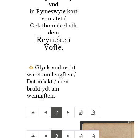
vnd
in Rymeswyſe kort
voruatet /
Ock thom deel vth
dem
Reyneken
Voſſe.
Glyck vnd recht
waret am lengſten /
Dat maͤckt / men
brukt ydt am
weinigſten.
2
3