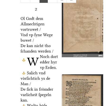
2
Ol Godt dem
Allmechtigen
vortruwet /
Vnd vp ſyne Wege
buwet /
De kan nicht tho
ſchanden werden /
Noch dort
W
edder hyr
vp Erden.
Salich vnd
voͤrſichtich ys de
Man /
De ſick in froͤmder
varlicheit ſpegeln
kan.
Wultu boͤſe