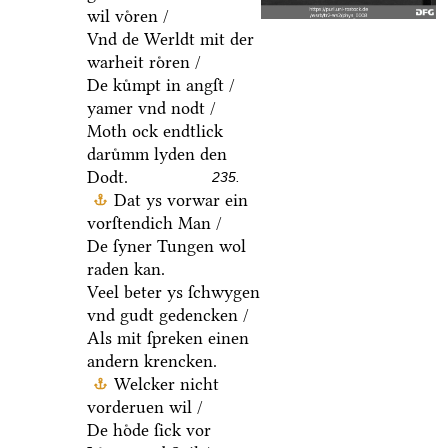
wil voͤren /
Vnd de Werldt mit der
warheit roͤren /
De kuͤmpt in angſt /
yamer vnd nodt /
Moth ock endtlick
daruͤmm lyden den
Dodt.
235.
Dat ys vorwar ein
vorſtendich Man /
De ſyner Tungen wol
raden kan.
Veel beter ys ſchwygen
vnd gudt gedencken /
Als mit ſpreken einen
andern krencken.
Welcker nicht
vorderuen wil /
De hoͤde ſick vor