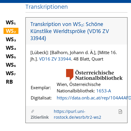
Transkriptionen
WS₁
Transkription von WS₂: Schöne
WS₂
Künstlike Werldtspröke (VD16 ZV
33944)
WS₃
WS₄
[Lübeck]: [Balhorn, Johann d. Ä.], [Mitte 16.
WS₅
Jh.].
VD16 ZV 33944
. 48 Blatt, Quart
WS₆
WS₇
RB
Wien, Österreichische
Exemplar:
Nationalbibliothek:
1653-A
Digitalisat:
https://data.onb.ac.at/rep/104A4AF
https://purl.uni-
Zitierlink
rostock.de/wsrb/tr2-ws2