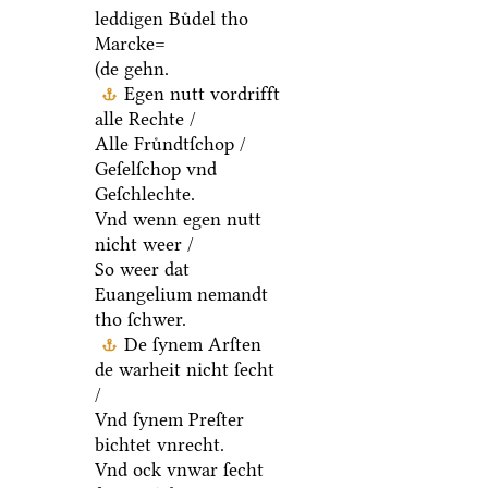
leddigen Buͤdel tho
Marcke=
(de gehn.
Egen nutt vordrifft
alle Rechte /
Alle Fruͤndtſchop /
Geſelſchop vnd
Geſchlechte.
Vnd wenn egen nutt
nicht weer /
So weer dat
Euangelium nemandt
tho ſchwer.
De ſynem Arſten
de warheit nicht ſecht
/
Vnd ſynem Preſter
bichtet vnrecht.
Vnd ock vnwar ſecht