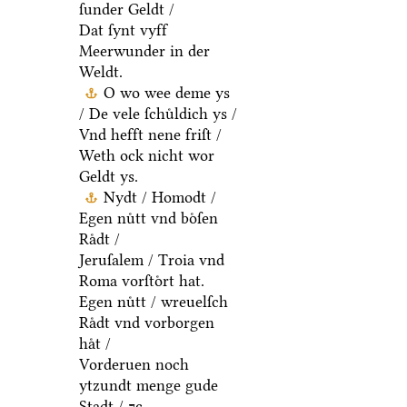
ſunder Geldt /
Dat ſynt vyff
Meerwunder in der
Weldt.
O wo wee deme ys
/ De vele ſchuͤldich ys /
Vnd hefft nene friſt /
Weth ock nicht wor
Geldt ys.
Nydt / Homodt /
Egen nuͤtt vnd boͤſen
Raͤdt /
Jeruſalem / Troia vnd
Roma vorſtoͤrt hat.
Egen nuͤtt / wreuelſch
Raͤdt vnd vorborgen
haͤt /
Vorderuen noch
ytzundt menge gude
Stadt / ⁊c.