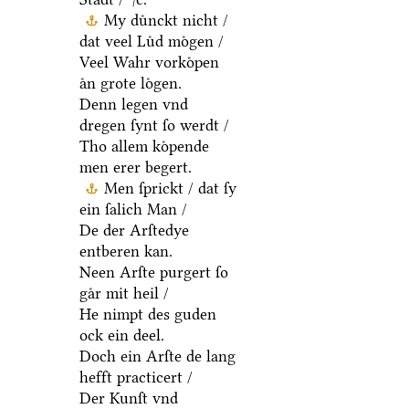
My duͤnckt nicht /
dat veel Luͤd moͤgen /
Veel Wahr vorkoͤpen
aͤn grote loͤgen.
Denn legen vnd
dregen ſynt ſo werdt /
Tho allem koͤpende
men erer begert.
Men ſprickt / dat ſy
ein ſalich Man /
De der Arſtedye
entberen kan.
Neen Arſte purgert ſo
gaͤr mit heil /
He nimpt des guden
ock ein deel.
Doch ein Arſte de lang
hefft practicert /
Der Kunſt vnd