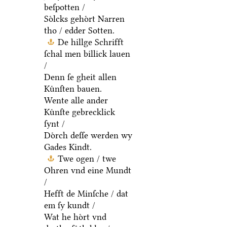
beſpotten /
Soͤlcks gehoͤrt Narren
tho / edder Sotten.
De hillge Schrifft
ſchal men billick lauen
/
Denn ſe gheit allen
Kuͤnſten bauen.
Wente alle ander
Kuͤnſte gebrecklick
ſynt /
Doͤrch deſſe werden wy
Gades Kindt.
Twe ogen / twe
Ohren vnd eine Mundt
/
Hefft de Minſche / dat
em ſy kundt /
Wat he hoͤrt vnd