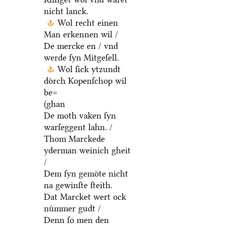
nicht lanck.
Wol recht einen
Man erkennen wil /
De mercke en / vnd
werde ſyn Mitgeſell.
Wol ſick ytzundt
doͤrch Kopenſchop wil
be=
(ghan
De moth vaken ſyn
warſeggent lahn. /
Thom Marckede
yderman weinich gheit
/
Dem ſyn gemoͤte nicht
na gewinſte ſteith.
Dat Marcket wert ock
nuͤmmer gudt /
Denn ſo men den