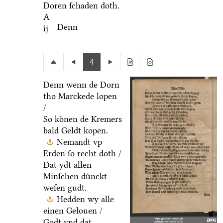
Doren ſchaden doth.
A
Denn
ij
4
Denn wenn de Dorn
tho Marckede lopen
/
So koͤnen de Kremers
bald Geldt kopen.
Nemandt vp
Erden ſo recht doth /
Dat ydt allen
Minſchen duͤnckt
weſen gudt.
Hedden wy alle
einen Gelouen /
Godt vnd dat