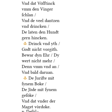
Vnd dat Voͤfftinck
vmm den Vinger
ſchlan /
Vnd de veel dantzen
vnd drincken /
De laten den Hundt
gern hincken.
Drinck vnd yth /
Godt nicht vorgith.
Bewar dyn Ehr / Dy
wert nicht mehr /
Denn vmm vnd an /
Vnd bald daruan.
De Juriſte mit
ſynem Boke /
De Joͤde mit ſynem
geſoͤke /
Vnd dat vnder der
Maget voͤrdoke.
Deſuͤl=