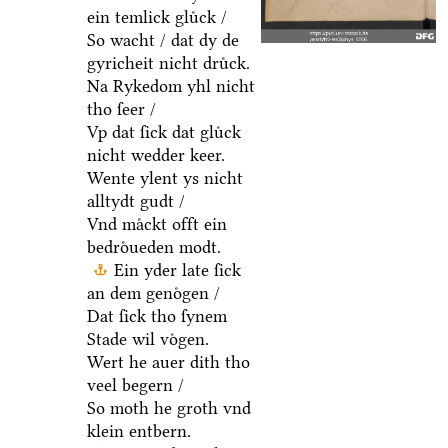
ein temlick gluͤck /
So wacht / dat dy de
gyricheit nicht druͤck.
Na Rykedom yhl nicht
tho ſeer /
Vp dat ſick dat gluͤck
nicht wedder keer.
Wente ylent ys nicht
alltydt gudt /
Vnd maͤckt offt ein
bedroͤueden modt.
Ein yder late ſick
an dem genoͤgen /
Dat ſick tho ſynem
Stade wil voͤgen.
Wert he auer dith tho
veel begern /
So moth he groth vnd
klein entbern.