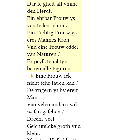
Dar ſe gheit all vmme
den Herdt.
Ein ehrbar Frouw ys
van ſeden ſchon /
Ein tuͤchtig Frouw ys
eres Mannes Kron.
Vnd eine Frouw eddel
van Naturen /
Er pryſs ſchal ſyn
bauen alle Figuren.
Eine Frouw ick
nicht ſehr lauen kan /
De vngern ys by erem
Man.
Van velen andern wil
weſen geſehen /
Drecht veel
Geſchmuͤcke groth vnd
klein.