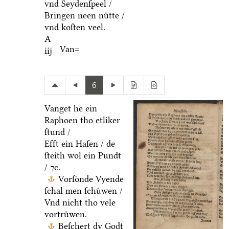
vnd Seydenſpeel /
Bringen neen nuͤtte /
vnd koſten veel.
A
Van=
iij
6
Vanget he ein
Raphoen tho etliker
ſtund /
Efft ein Haſen / de
ſteith wol ein Pundt
/ ⁊c.
Vorſoͤnde Vyende
ſchal men ſchuͤwen /
Vnd nicht tho vele
vortruͤwen.
Beſchert dy Godt