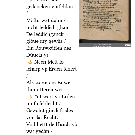
gedancken vorſchlan
/
Moͤſtu wat dohn /
nicht leddich ghan.
De leddichganck
gloͤue my gewiſs /
Ein Rouwkuͤſſen des
Duͤuels ys.
Neen Meſt ſo
ſcharp vp Erden ſchert
/
Als wenn ein Buwr
thom Heren wert.
Ydt wart vp Erden
nuͤ ſo ſchlecht /
Gewaldt ginck ſtedes
vor dat Recht.
Vnd hefft de Hundt yuͤ
wat gedaͤn /