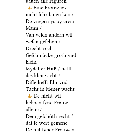
Er pryß ſchal ſyn
bauen alle Figuren.
Eine Frouw ick
nicht ſehr lauen kan /
De vngern ys by erem
Mann /
Van velen andern wil
weſen geſehen /
Drecht veel
Geſchmuͤcke groth vnd
klein.
Mydet er Huß / hefft
des klene acht /
Diſſe hefft Ehr vnd
Tucht in klener wacht.
De nicht wil
hebben ſyne Frouw
allene /
Dem geſchuͤth recht /
dat ſe wert gemene.