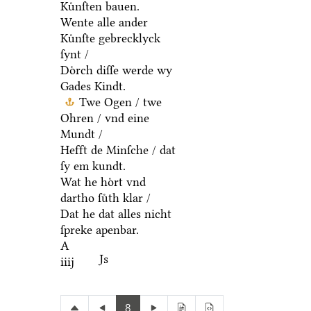
Denn ſe geyth allen
Kuͤnſten bauen.
Wente alle ander
Kuͤnſte gebrecklyck
ſynt /
Doͤrch diſſe werde wy
Gades Kindt.
Twe Ogen / twe
Ohren / vnd eine
Mundt /
Hefft de Minſche / dat
ſy em kundt.
Wat he hoͤrt vnd
dartho ſuͤth klar /
Dat he dat alles nicht
ſpreke apenbar.
A
Js
iiij