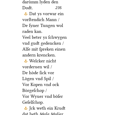
Moth ock entlyck
daruͤmm lyden den
Dodt.
235
Dat ys vorwar ein
vorſtendich Mann /
De ſyner Tungen wol
raden kan.
Veel beter ys ſchwygen
vnd gudt gedencken /
Alſe mit ſpreken einen
andern krencken.
Welcker nicht
vorderuen wil /
De hoͤde ſick vor
Loͤgen vnd Spil /
Vor Kopen vnd ock
Boͤrgeſchop /
Vor Wyuer vnd boͤſer
Geſelſchop.
Jck weth ein Krudt