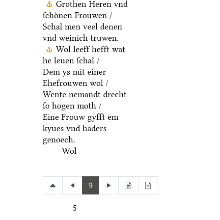
van ſoͤlckem handel.
Grothen Heren vnd
ſchoͤnen Frouwen /
Schal men veel denen
vnd weinich truwen.
Wol leeff hefft wat
he leuen ſchal /
Dem ys mit einer
Ehefrouwen wol /
Wente nemandt drecht
ſo hogen moth /
Eine Frouw gyfft em
kyues vnd haders
genoech.
Wol
9
5