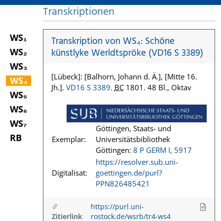
Transkriptionen
WS₁
Transkription von WS₄: Schöne
WS₂
künstlyke Werldtspröke (VD16 S 3389)
WS₃
[Lübeck]: [Balhorn, Johann d. Ä.], [Mitte 16.
WS₄
Jh.].
VD16 S 3389
.
BC
1801. 48 Bl., Oktav
WS₅
WS₆
WS₇
Göttingen, Staats- und
RB
Exemplar:
Universitätsbibliothek
Göttingen:
8 P GERM I, 5917
https://resolver.sub.uni-
Digitalisat:
goettingen.de/purl?
PPN826485421
https://purl.uni-
Zitierlink
rostock.de/wsrb/tr4-ws4