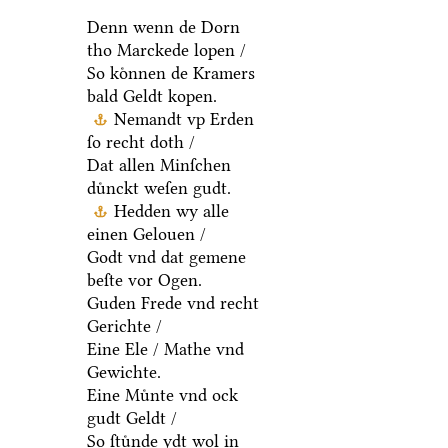
Denn wenn de Dorn
tho Marckede lopen /
So koͤnnen de Kramers
bald Geldt kopen.
Nemandt vp Erden
ſo recht doth /
Dat allen Minſchen
duͤnckt weſen gudt.
Hedden wy alle
einen Gelouen /
Godt vnd dat gemene
beſte vor Ogen.
Guden Frede vnd recht
Gerichte /
Eine Ele / Mathe vnd
Gewichte.
Eine Muͤnte vnd ock
gudt Geldt /
So ſtuͤnde ydt wol in