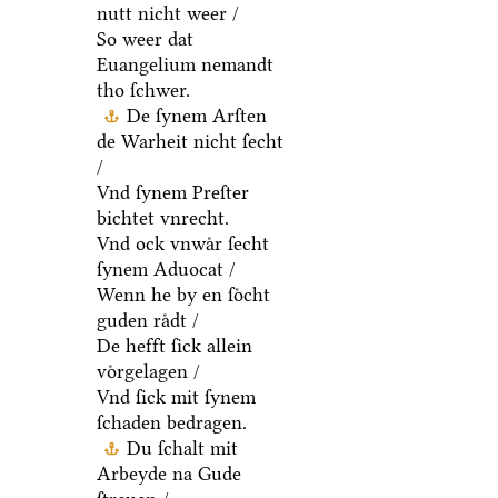
nutt nicht weer /
So weer dat
Euangelium nemandt
tho ſchwer.
De ſynem Arſten
de Warheit nicht ſecht
/
Vnd ſynem Preſter
bichtet vnrecht.
Vnd ock vnwaͤr ſecht
ſynem Aduocat /
Wenn he by en ſoͤcht
guden raͤdt /
De hefft ſick allein
voͤrgelagen /
Vnd ſick mit ſynem
ſchaden bedragen.
Du ſchalt mit
Arbeyde na Gude