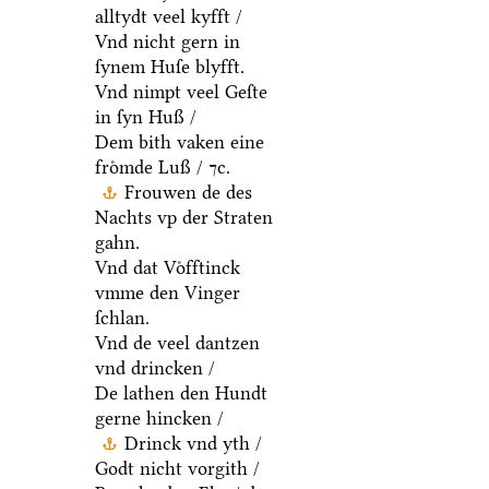
De mit ſyner Frouwen
alltydt veel kyfft /
Vnd nicht gern in
ſynem Huſe blyfft.
Vnd nimpt veel Geſte
in ſyn Huß /
Dem bith vaken eine
froͤmde Luß / ⁊c.
Frouwen de des
Nachts vp der Straten
gahn.
Vnd dat Voͤfftinck
vmme den Vinger
ſchlan.
Vnd de veel dantzen
vnd drincken /
De lathen den Hundt
gerne hincken /
Drinck vnd yth /