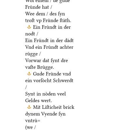
wickt tho handt.
Wol einem / de gude
Fruͤnde hat /
Wee dem / des ſyn
troſt vp Fruͤnde ſtaͤth.
Ein Fruͤndt in der
nodt /
Ein Fruͤndt in der daͤdt
Vnd ein Fruͤndt achter
ruͤgge /
Vorwar dat ſynt dre
vaſte Bruͤgge.
Gude Fruͤnde vnd
ein vorſoͤcht Schwerdt
/
Synt in noͤden veel
Geldes wert.
Mit Liſticheit brick
dynem Vyende ſyn
vntruͤ=