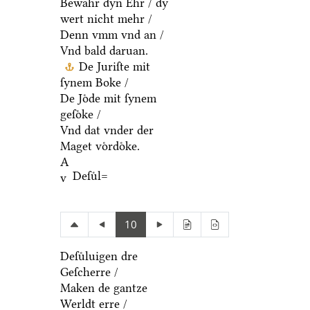
Godt nicht vorgith /
Bewahr dyn Ehr / dy
wert nicht mehr /
Denn vmm vnd an /
Vnd bald daruan.
De Juriſte mit
ſynem Boke /
De Joͤde mit ſynem
geſoͤke /
Vnd dat vnder der
Maget voͤrdoͤke.
A
Deſuͤl=
v
10
Deſuͤluigen dre
Geſcherre /
Maken de gantze