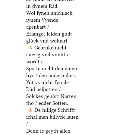
So holdt en heimlyck
in dynem Raͤd.
Wol ſynen anſchlach
ſynem Vyende
apenbart /
Erlanget ſelden gudt
gluͤck vnd woluart.
Gebruke nicht
auerig vnd vnnuͤtte
wordt /
Spotte nicht den einen
hyr / den andern dort.
Ydt ys nicht fyn de
Luͤd beſpotten /
Soͤlckes gehoͤrt Narren
tho / edder Sotten.
De hillige Schrifft
ſchal men billyck lauen
/