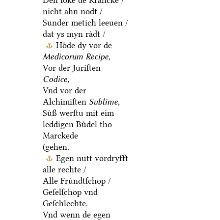
Den ſoͤke de Krancke /
nicht ahn nodt /
Sunder metich leeuen /
dat ys myn raͤdt /
Hoͤde dy vor de
Medicorum Recipe,
Vor der Juriſten
Codice,
Vnd vor der
Alchimiſten
Sublime,
Suͤß werſtu mit eim
leddigen Buͤdel tho
Marckede
(gehen.
Egen nutt vordryfft
alle rechte /
Alle Fruͤndtſchop /
Geſelſchop vnd
Geſchlechte.
Vnd wenn de egen