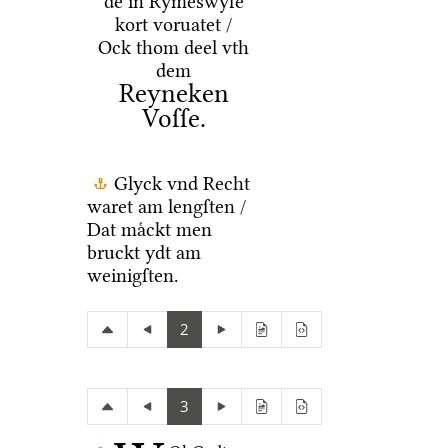
de in Rymeswyſe
kort voruatet /
Ock thom deel vth
dem
Reyneken
Voſſe.
Glyck vnd Recht
waret am lengſten /
Dat maͤckt men
bruckt ydt am
weinigſten.
2
3