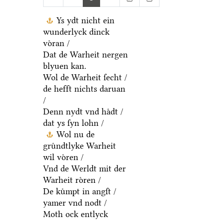
8
Ys ydt nicht ein
wunderlyck dinck
voͤran /
Dat de Warheit nergen
blyuen kan.
Wol de Warheit ſecht /
de hefft nichts daruan
/
Denn nydt vnd haͤdt /
dat ys ſyn lohn /
Wol nu de
gruͤndtlyke Warheit
wil voͤren /
Vnd de Werldt mit der
Warheit roͤren /
De kuͤmpt in angſt /
yamer vnd nodt /