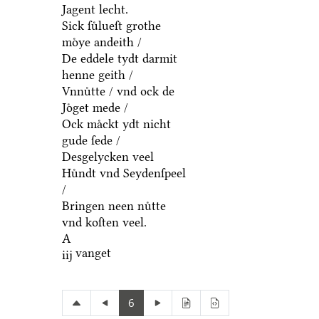
Jagent lecht.
Sick ſuͤlueſt grothe
moͤye andeith /
De eddele tydt darmit
henne geith /
Vnnuͤtte / vnd ock de
Joͤget mede /
Ock maͤckt ydt nicht
gude ſede /
Desgelycken veel
Huͤndt vnd Seydenſpeel
/
Bringen neen nuͤtte
vnd koſten veel.
A
vanget
iij
6