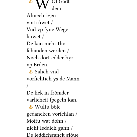
W
Ol Godt
dem
Almechtigen
vortruͤwet /
Vnd vp ſyne Wege
buwet /
De kan nicht tho
ſchanden werden /
Noch dort edder hyr
vp Erden.
Salich vnd
vorſichtich ys de Mann
/
De ſick in froͤmder
varlicheit ſpegeln kan.
Wultu boͤſe
gedancken vorſchlan /
Moſtu wat dohn /
nicht leddich gahn /
De leddichganck gloͤue