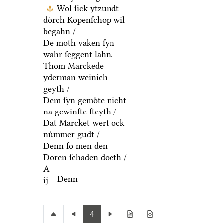
Wol ſick ytzundt
doͤrch Kopenſchop wil
begahn /
De moth vaken ſyn
wahr ſeggent lahn.
Thom Marckede
yderman weinich
geyth /
Dem ſyn gemoͤte nicht
na gewinſte ſteyth /
Dat Marcket wert ock
nuͤmmer gudt /
Denn ſo men den
Doren ſchaden doeth /
A
Denn
ij
4