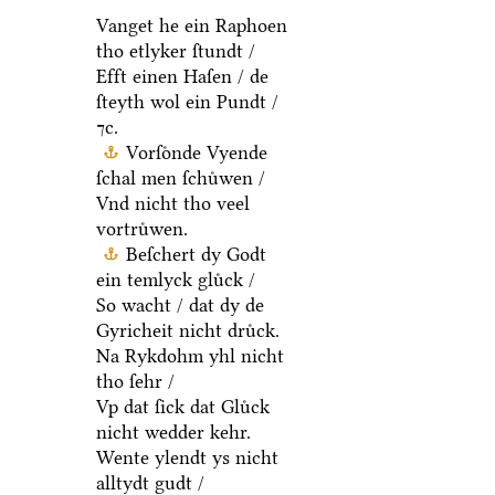
Vanget he ein
Raphoen tho etlyker
ſtundt /
Efft einen Haſen / de
ſteyth wol ein Pundt /
⁊c.
Vorſoͤnde Vyende
ſchal men ſchuͤwen /
Vnd nicht tho veel
vortruͤwen.
Beſchert dy Godt
ein temlyck gluͤck /
So wacht / dat dy de
Gyricheit nicht druͤck.
Na Rykdohm yhl nicht
tho ſehr /
Vp dat ſick dat Gluͤck
nicht wedder kehr.
Wente ylendt ys nicht