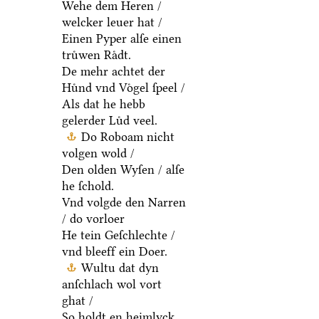
ys gluͤck vnd macht.
Wehe dem Heren /
welcker leuer hat /
Einen Pyper alſe einen
truͤwen Raͤdt.
De mehr achtet der
Huͤnd vnd Voͤgel ſpeel /
Als dat he hebb
gelerder Luͤd veel.
Do Roboam nicht
volgen wold /
Den olden Wyſen / alſe
he ſchold.
Vnd volgde den Narren
/ do vorloer
He tein Geſchlechte /
vnd bleeff ein Doer.
Wultu dat dyn
anſchlach wol vort
ghat /