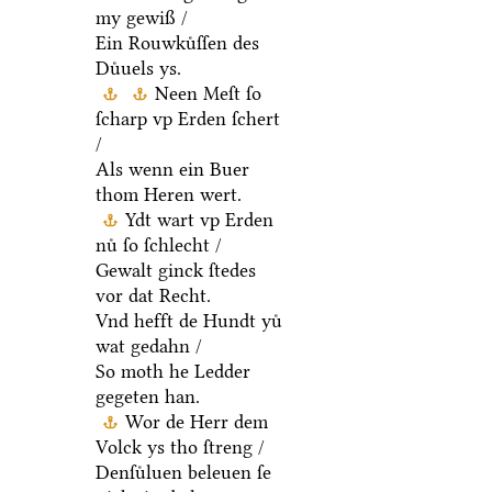
my gewiß /
Ein Rouwkuͤſſen des
Duͤuels ys.
Neen Meſt ſo
ſcharp vp Erden ſchert
/
Als wenn ein Buer
thom Heren wert.
Ydt wart vp Erden
nuͤ ſo ſchlecht /
Gewalt ginck ſtedes
vor dat Recht.
Vnd hefft de Hundt yuͤ
wat gedahn /
So moth he Ledder
gegeten han.
Wor de Herr dem
Volck ys tho ſtreng /
Denſuͤluen beleuen ſe