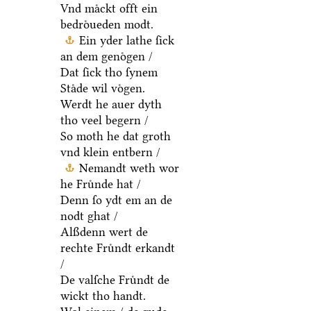
alltydt gudt /
Vnd maͤckt offt ein
bedroͤueden modt.
Ein yder lathe ſick
an dem genoͤgen /
Dat ſick tho ſynem
Staͤde wil voͤgen.
Werdt he auer dyth
tho veel begern /
So moth he dat groth
vnd klein entbern /
Nemandt weth wor
he Fruͤnde hat /
Denn ſo ydt em an de
nodt ghat /
Alßdenn wert de
rechte Fruͤndt erkandt
/
De valſche Fruͤndt de