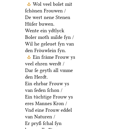
Wol veel bolet mit
ſchoͤnen Frouwen /
De wert nene Stenen
Huͤſer buwen.
Wente ein ydtlyck
Boler moth milde ſyn /
Wil he geleuet ſyn van
den Froͤuwlein fyn.
Ein fraͤme Frouw ys
veel ehren werdt /
Dar ſe geyth all vmme
den Herdt.
Ein ehrbar Frouw ys
van ſeden ſchon /
Ein tuͤchtige Frouw ys
eres Mannes Kron /
Vnd eine Frouw eddel
van Naturen /