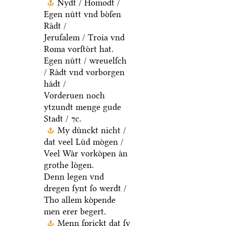
Nydt / Homodt /
Egen nuͤtt vnd boͤſen
Raͤdt /
Jeruſalem / Troia vnd
Roma vorſtoͤrt hat.
Egen nuͤtt / wreuelſch
/ Raͤdt vnd vorborgen
haͤdt /
Vorderuen noch
ytzundt menge gude
Stadt / ⁊c.
My duͤnckt nicht /
dat veel Luͤd moͤgen /
Veel Waͤr vorkoͤpen aͤn
grothe loͤgen.
Denn legen vnd
dregen ſynt ſo werdt /
Tho allem koͤpende
men erer begert.
Menn ſprickt dat ſy