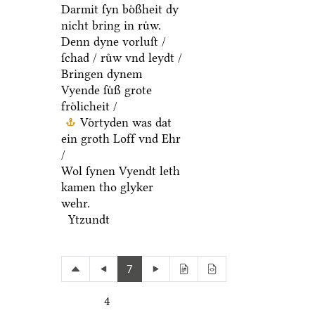
(we /
Darmit ſyn boͤßheit dy
nicht bring in ruͤw.
Denn dyne vorluſt /
ſchad / ruͤw vnd leydt /
Bringen dynem
Vyende ſuͤß grote
froͤlicheit /
Voͤrtyden was dat
ein groth Loff vnd Ehr
/
Wol ſynen Vyendt leth
kamen tho glyker
wehr.
Ytzundt
7