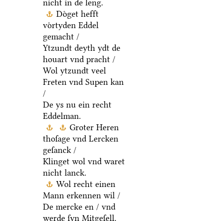
nicht in de leng.
Doͤget hefft
voͤrtyden Eddel
gemacht /
Ytzundt deyth ydt de
houart vnd pracht /
Wol ytzundt veel
Freten vnd Supen kan
/
De ys nu ein recht
Eddelman.
Groter Heren
thoſage vnd Lercken
geſanck /
Klinget wol vnd waret
nicht lanck.
Wol recht einen
Mann erkennen wil /
De mercke en / vnd
werde ſyn Mitgeſell.