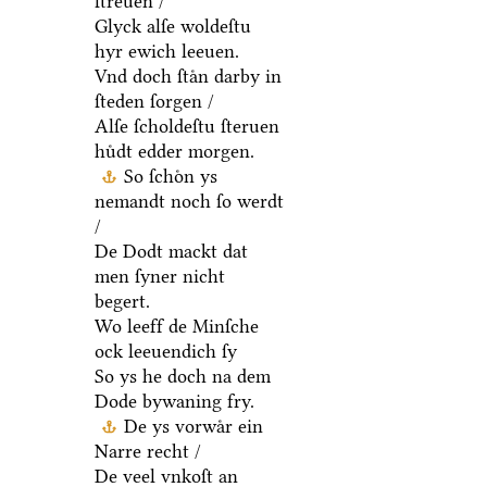
ſtreuen /
Glyck alſe woldeſtu
hyr ewich leeuen.
Vnd doch ſtaͤn darby in
ſteden ſorgen /
Alſe ſcholdeſtu ſteruen
huͤdt edder morgen.
So ſchoͤn ys
nemandt noch ſo werdt
/
De Dodt mackt dat
men ſyner nicht
begert.
Wo leeff de Minſche
ock leeuendich ſy
So ys he doch na dem
Dode bywaning fry.
De ys vorwaͤr ein
Narre recht /
De veel vnkoſt an