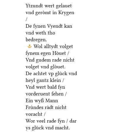
4
Ytzundt wert gelauet
vnd geroͤmt in Krygen
/
De ſynen Vyendt kan
vnd weth tho
bedregen.
Wol alltydt volget
ſynem egen Hoͤuet /
Vnd gudem rade nicht
volget vnd gloͤuet.
De achtet vp gluͤck vnd
heyl gantz klein /
Vnd wert bald ſyn
vorderuent ſehen /
Ein wyß Mann
Fruͤndes raͤdt nicht
voracht /
Wor veel rade ſyn / dar