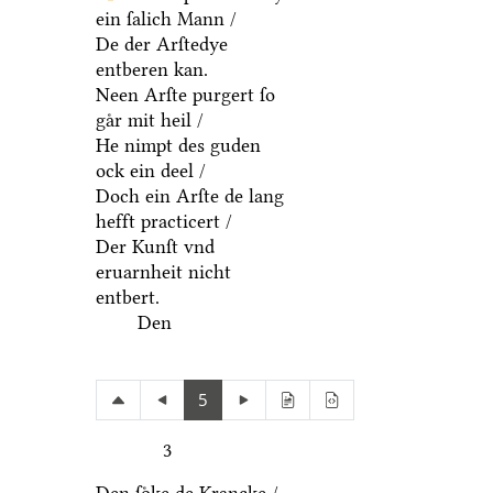
ein ſalich Mann /
De der Arſtedye
entberen kan.
Neen Arſte purgert ſo
gaͤr mit heil /
He nimpt des guden
ock ein deel /
Doch ein Arſte de lang
hefft practicert /
Der Kunſt vnd
eruarnheit nicht
entbert.
Den
5
3