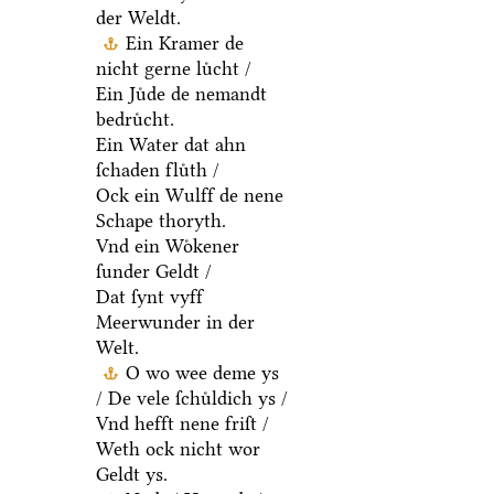
der Weldt.
Ein Kramer de
nicht gerne luͤcht /
Ein Juͤde de nemandt
bedruͤcht.
Ein Water dat ahn
ſchaden fluͤth /
Ock ein Wulff de nene
Schape thoryth.
Vnd ein Woͤkener
ſunder Geldt /
Dat ſynt vyff
Meerwunder in der
Welt.
O wo wee deme ys
/ De vele ſchuͤldich ys /
Vnd hefft nene friſt /
Weth ock nicht wor
Geldt ys.