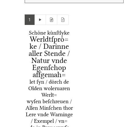
1
Schoͤne kuͤnſtlyke
Werldtſproͤ=
ke / Darinne
aller Stende /
Natur vnde
Egenſchop
affgemah=
let ſyn / doͤrch de
Olden woleruaren
Werlt=
wyſen beſchreuen /
Allen Minſchen thor
Lere vnde Warninge
/ Exempel / vn=