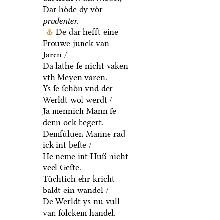
dat heth
Mala Mulier,
Dar hoͤde dy voͤr
prudenter.
De dar hefft eine
Frouwe junck van
Jaren /
Da lathe ſe nicht vaken
vth Meyen varen.
Ys ſe ſchoͤn vnd der
Werldt wol werdt /
Ja mennich Mann ſe
denn ock begert.
Demſuͤluen Manne rad
ick int beſte /
He neme int Huß nicht
veel Geſte.
Tuͤchtich ehr kricht
baldt ein wandel /
De Werldt ys nu vull