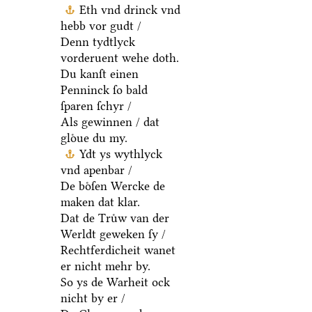
Werldt erre /
Eth vnd drinck vnd
hebb vor gudt /
Denn tydtlyck
vorderuent wehe doth.
Du kanſt einen
Penninck ſo bald
ſparen ſchyr /
Als gewinnen / dat
gloͤue du my.
Ydt ys wythlyck
vnd apenbar /
De boͤſen Wercke de
maken dat klar.
Dat de Truͤw van der
Werldt geweken ſy /
Rechtferdicheit wanet
er nicht mehr by.
So ys de Warheit ock