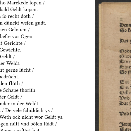
ho Marckede lopen /
bald Geldt kopen.
ſo recht doth /
n duͤnckt weſen gudt.
nen Gelouen /
beſte vor Ogen.
t Gerichte /
 Gewichte.
Geldt /
der Weldt.
t gerne luͤcht /
edruͤcht.
den fluͤth /
e Schape thorith.
er Geldt /
nder in der Weldt.
 De vele ſchuͤldich ys /
/ Weth ock nicht wor Geldt ys.
en nuͤtt vnd boͤſen Raͤdt /
Roma vorſtoͤrt hat.