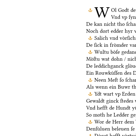
W
Ol Godt de
Vnd vp ſy
De kan nicht tho ſch
Noch dort edder hyr 
Salich vnd voͤrſic
De ſick in froͤmder va
Wultu boͤſe gedan
Moͤſtu wat dohn / nic
De leddichganck gloͤu
Ein Rouwkuͤſſen des D
Neen Meſt ſo ſchar
Als wenn ein Buwr t
Ydt wart vp Erden 
Gewaldt ginck ſtedes 
Vnd hefft de Hundt yu
So moth he Ledder ge
Wor de Herr dem V
Denſuͤluen beleuen ſe 
Doͤget hefft voͤrt