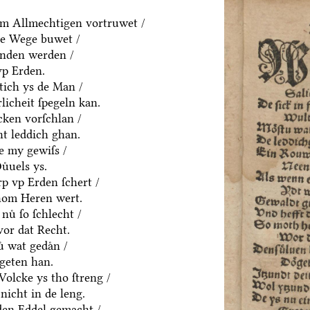
m Allmechtigen vortruwet /
ne Wege buwet /
anden werden /
vp Erden.
htich ys de Man /
rlicheit ſpegeln kan.
cken vorſchlan /
ht leddich ghan.
e my gewiſs /
uͤuels ys.
p vp Erden ſchert /
hom Heren wert.
nuͤ ſo ſchlecht /
vor dat Recht.
ͤ wat gedaͤn /
geten han.
olcke ys tho ſtreng /
nicht in de leng.
yden Eddel gemacht /