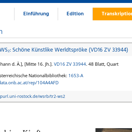
Einführung
Edition
Transkripti
n
 WS₂: Schöne Künstlike Werldtspröke (VD16 ZV 33944)
hann d. Ä.], [Mitte 16. Jh.].
VD16 ZV 33944
. 48 Blatt, Quart
terreichische Nationalbibliothek:
1653-A
/data.onb.ac.at/rep/104A4AFD
/purl.uni-rostock.de/wsrb/tr2-ws2