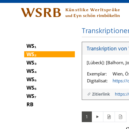
WSRB
Künstlike Werltspröke
Eyn schön rimbökelin
und
Transkriptione
WS₁
Transkription von
WS₂
WS₃
[Lübeck]: [Balhorn, Jo
WS₄
Exemplar:
Wien, Ös
WS₅
Digitalisat:
https:/
WS₆
Zitierlink
https:/
WS₇
RB
1