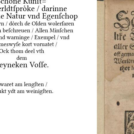
Schoͤne Kuͤnſt=
rldtſproͤke / darinne
nde Natur vnd Egenſchop
yn / doͤrch de Olden wolerfaren
 beſchreuen / Allen Minſchen
vnd warninge / Exempel / vnd
meswyſe kort voruatet /
Ock thom deel vth
dem
eyneken Voſſe.
waret am lengſten /
ukt ydt am weinigſten.