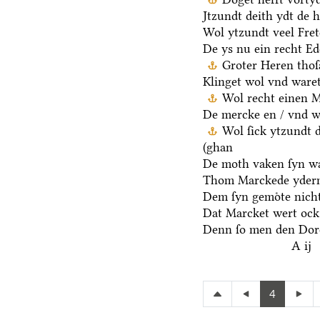
Jtzundt deith ydt de 
Wol ytzundt veel Fre
De ys nu ein recht E
Groter Heren thoſ
Klinget wol vnd waret
Wol recht einen M
De mercke en / vnd we
Wol ſick ytzundt 
(ghan
De moth vaken ſyn wa
Thom Marckede yderm
Dem ſyn gemoͤte nicht
Dat Marcket wert ock
Denn ſo men den Dore
A ij
4