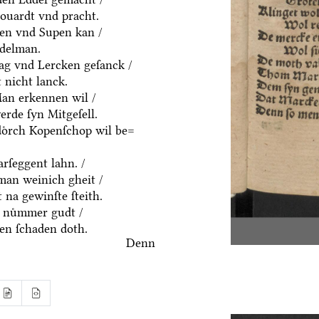
houardt vnd pracht.
ten vnd Supen kan /
ddelman.
ag vnd Lercken geſanck /
 nicht lanck.
an erkennen wil /
rde ſyn Mitgeſell.
doͤrch Kopenſchop wil be=
rſeggent lahn. /
an weinich gheit /
 na gewinſte ſteith.
 nuͤmmer gudt /
n ſchaden doth.
Denn