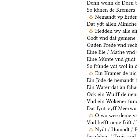
Denn wenn de Dorn t
So koͤnen de Kremers 
Nemandt vp Erden 
Dat ydt allen Minſche
Hedden wy alle ei
Godt vnd dat gemene 
Guden Frede vnd rech
Eine Ele / Mathe vnd
Eine Muͤnte vnd gudt 
So ſtuͤnde ydt wol in 
Ein Kramer de nich
Ein Joͤde de nemandt b
Ein Water dat aͤn ſcha
Ock ein Wulff de nen
Vnd ein Woͤkener ſund
Dat ſynt vyff Meerwu
O wo wee deme ys /
Vnd hefft nene friſt 
Nydt / Homodt / Eg
Jeruſalem / Troia vnd 