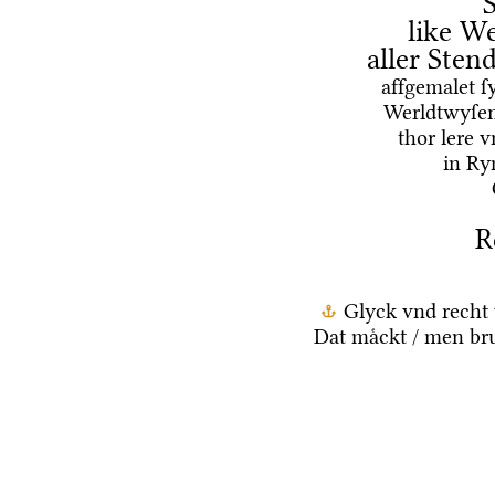
like We
aller Ste
affgemalet ſ
Werldtwyſen
thor lere 
in Ry
R
Glyck vnd recht 
Dat maͤckt / men br