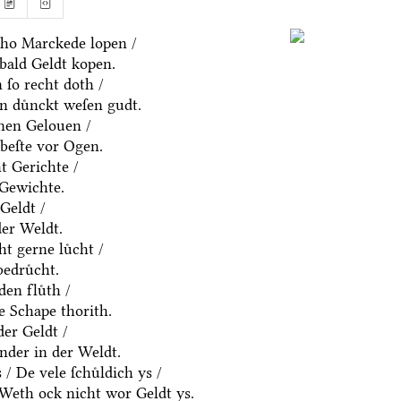
ho Marckede lopen /
bald Geldt kopen.
ſo recht doth /
n duͤnckt weſen gudt.
nen Gelouen /
beſte vor Ogen.
t Gerichte /
 Gewichte.
Geldt /
der Weldt.
t gerne luͤcht /
edruͤcht.
den fluͤth /
e Schape thorith.
er Geldt /
nder in der Weldt.
 De vele ſchuͤldich ys /
/ Weth ock nicht wor Geldt ys.