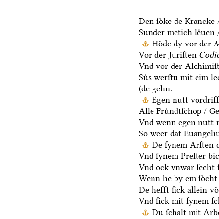
Den ſoͤke de Krancke /
Sunder metich leͤuen /
Hoͤde dy vor der
M
Vor der Juriſten
Codic
Vnd vor der Alchimiſ
Suͤs werſtu mit eim l
(de gehn.
Egen nutt vordriff
Alle Fruͤndtſchop / G
Vnd wenn egen nutt n
So weer dat Euangeli
De ſynem Arſten d
Vnd ſynem Preſter bic
Vnd ock vnwar ſecht 
Wenn he by em ſoͤcht 
De hefft ſick allein vo
Vnd ſick mit ſynem ſ
Du ſchalt mit Arb