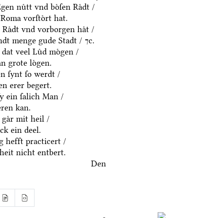
en nuͤtt vnd boͤſen Raͤdt /
Roma vorſtoͤrt hat.
 Raͤdt vnd vorborgen haͤt /
dt menge gude Stadt / ⁊c.
 dat veel Luͤd moͤgen /
n grote loͤgen.
 ſynt ſo werdt /
n erer begert.
ſy ein ſalich Man /
eren kan.
gaͤr mit heil /
k ein deel.
 hefft practicert /
eit nicht entbert.
Den