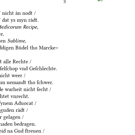
3
 nicht aͤn nodt /
 dat ys myn raͤdt.
edicorum Recipe,
e,
ten
Sublime,
eddigen Buͤdel tho Marcke=
t alle Rechte /
eſelſchop vnd Geſchlechte.
icht weer /
um nemandt tho ſchwer.
e warheit nicht ſecht /
htet vnrecht.
ſynem Aduocat /
guden raͤdt /
ͤr gelagen /
chaden bedragen.
eid na Gud ſtreuen /