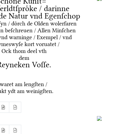
Schoͤne Kuͤnſt=
erldtſproͤke / darinne
nde Natur vnd Egenſchop
ſyn / doͤrch de Olden wolerfaren
n beſchreuen / Allen Minſchen
 vnd warninge / Exempel / vnd
ymeswyſe kort voruatet /
Ock thom deel vth
dem
Reyneken Voſſe.
waret am lengſten /
ukt ydt am weinigſten.