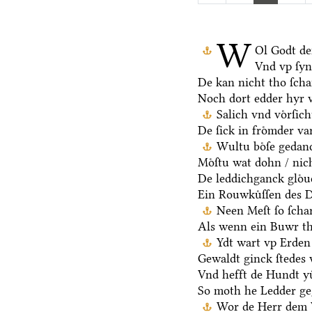
W
Ol Godt de
Vnd vp ſy
De kan nicht tho ſch
Noch dort edder hyr 
Salich vnd voͤrſic
De ſick in froͤmder va
Wultu boͤſe gedan
Moͤſtu wat dohn / nic
De leddichganck gloͤu
Ein Rouwkuͤſſen des D
Neen Meſt ſo ſchar
Als wenn ein Buwr t
Ydt wart vp Erden 
Gewaldt ginck ſtedes 
Vnd hefft de Hundt yu
So moth he Ledder ge
Wor de Herr dem V