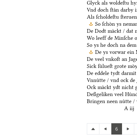
Glyck als woldeſtu hyr
Vnd doch ſtaͤn darby i
Als ſcholdeſtu ſterue
So ſchoͤn ys nema
De Dodt maͤckt / dat 
Wo leeff de Minſche oc
So ys he doch na dem
De ys vorwar ein 
De veel vnkoſt an Jage
Sick ſuͤlueſt grote moͤ
De eddele tydt darmit
Vnnuͤtte / vnd ock de 
Ock maͤckt ydt nicht 
Deßgeliken veel Huͤnd
Bringen neen nuͤtte / 
A iij
6