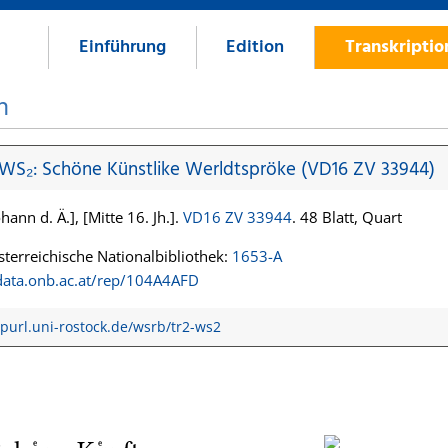
Einführung
Edition
Transkripti
n
 WS₂: Schöne Künstlike Werldtspröke (VD16 ZV 33944)
hann d. Ä.], [Mitte 16. Jh.].
VD16 ZV 33944
. 48 Blatt, Quart
terreichische Nationalbibliothek:
1653-A
/data.onb.ac.at/rep/104A4AFD
/purl.uni-rostock.de/wsrb/tr2-ws2