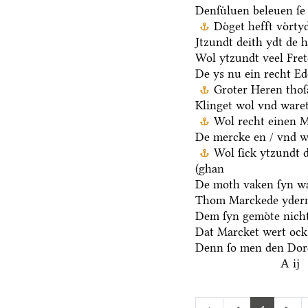
Denſuͤluen beleuen ſe 
Doͤget hefft voͤrt
Jtzundt deith ydt de 
Wol ytzundt veel Fre
De ys nu ein recht E
Groter Heren thoſ
Klinget wol vnd waret
Wol recht einen M
De mercke en / vnd we
Wol ſick ytzundt 
(ghan
De moth vaken ſyn wa
Thom Marckede yderm
Dem ſyn gemoͤte nicht
Dat Marcket wert ock
Denn ſo men den Dore
A ij