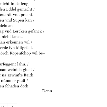
nicht in de leng.
yden Eddel gemacht /
houardt vnd pracht.
ten vnd Supen kan /
ddelman.
ag vnd Lercken geſanck /
 nicht lanck.
an erkennen wil /
rde ſyn Mitgeſell.
doͤrch Kopenſchop wil be=
rſeggent lahn. /
an weinich gheit /
 na gewinſte ſteith.
 nuͤmmer gudt /
n ſchaden doth.
Denn