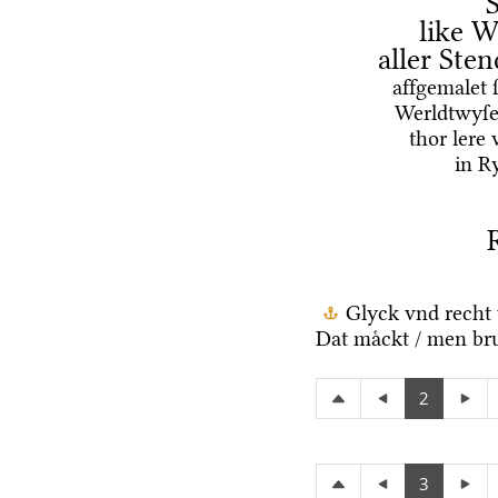
like W
aller Ste
affgemalet 
Werldtwyſe
thor lere
in R
Glyck vnd recht 
Dat maͤckt / men br
2
3