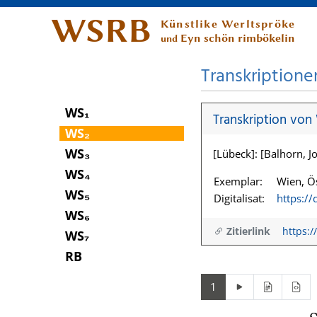
WSRB
Künstlike Werltspröke
Eyn schön rimbökelin
und
Transkriptione
WS₁
Transkription von
WS₂
WS₃
[Lübeck]: [Balhorn, Jo
WS₄
Exemplar:
Wien, Ös
WS₅
Digitalisat:
https:/
WS₆
Zitierlink
https:/
WS₇
RB
1