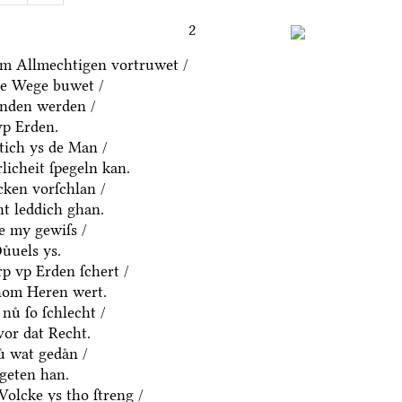
2
m Allmechtigen vortruwet /
ne Wege buwet /
anden werden /
vp Erden.
htich ys de Man /
rlicheit ſpegeln kan.
cken vorſchlan /
ht leddich ghan.
e my gewiſs /
uͤuels ys.
p vp Erden ſchert /
hom Heren wert.
nuͤ ſo ſchlecht /
vor dat Recht.
ͤ wat gedaͤn /
geten han.
olcke ys tho ſtreng /