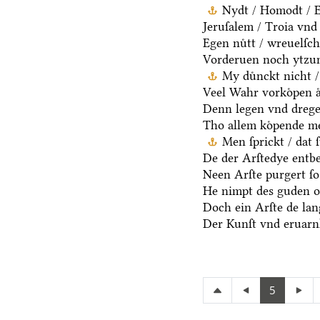
Nydt / Homodt / Eg
Jeruſalem / Troia vnd 
Egen nuͤtt / wreuelſch
Vorderuen noch ytzun
My duͤnckt nicht /
Veel Wahr vorkoͤpen aͤ
Denn legen vnd dregen
Tho allem koͤpende me
Men ſprickt / dat 
De der Arſtedye entb
Neen Arſte purgert ſo 
He nimpt des guden oc
Doch ein Arſte de lang
Der Kunſt vnd eruarnh
5