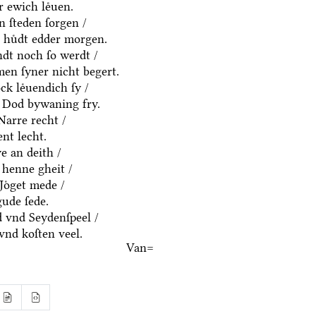
 ewich leͤuen.
n ſteden ſorgen /
n huͤdt edder morgen.
ndt noch ſo werdt /
men ſyner nicht begert.
k leͤuendich ſy /
 Dod bywaning fry.
Narre recht /
nt lecht.
ye an deith /
 henne gheit /
Joͤget mede /
gude ſede.
 vnd Seydenſpeel /
vnd koſten veel.
Van=