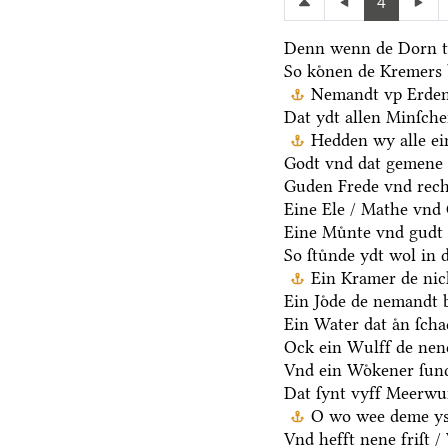
4
Denn wenn de Dorn t
So koͤnen de Kremers 
Nemandt vp Erden 
Dat ydt allen Minſche
Hedden wy alle ei
Godt vnd dat gemene 
Guden Frede vnd rech
Eine Ele / Mathe vnd
Eine Muͤnte vnd gudt 
So ſtuͤnde ydt wol in 
Ein Kramer de nich
Ein Joͤde de nemandt b
Ein Water dat aͤn ſcha
Ock ein Wulff de nen
Vnd ein Woͤkener ſund
Dat ſynt vyff Meerwu
O wo wee deme ys /
Vnd hefft nene friſt 