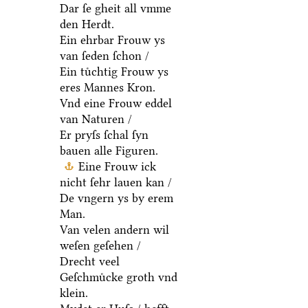
Dar ſe gheit all vmme
den Herdt.
Ein ehrbar Frouw ys
van ſeden ſchon /
Ein tuͤchtig Frouw ys
eres Mannes Kron.
Vnd eine Frouw eddel
van Naturen /
Er pryſs ſchal ſyn
bauen alle Figuren.
Eine Frouw ick
nicht ſehr lauen kan /
De vngern ys by erem
Man.
Van velen andern wil
weſen geſehen /
Drecht veel
Geſchmuͤcke groth vnd
klein.