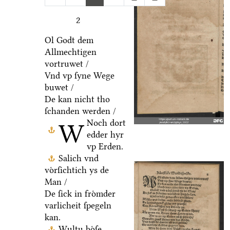
2
Ol Godt dem
Allmechtigen
vortruwet /
Vnd vp ſyne Wege
buwet /
De kan nicht tho
ſchanden werden /
Noch dort
W
edder hyr
vp Erden.
Salich vnd
voͤrſichtich ys de
Man /
De ſick in froͤmder
varlicheit ſpegeln
kan.
Wultu boͤſe