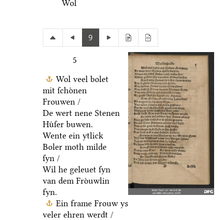
Wol
9
5
Wol veel bolet
mit ſchoͤnen
Frouwen /
De wert nene Stenen
Huͤſer buwen.
Wente ein ytlick
Boler moth milde
ſyn /
Wil he geleuet ſyn
van dem Froͤuwlin
fyn.
Ein frame Frouw ys
veler ehren werdt /