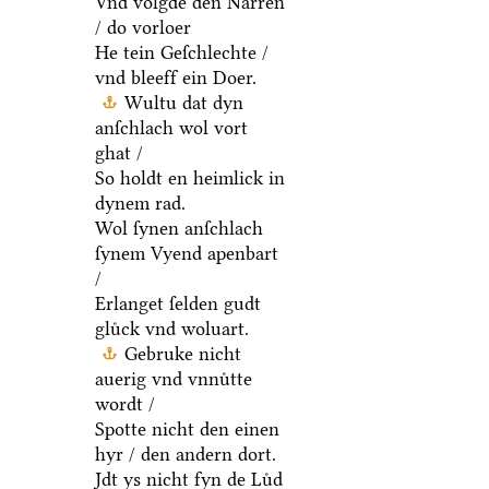
Vnd volgde den Narren
/ do vorloer
He tein Geſchlechte /
vnd bleeff ein Doer.
Wultu dat dyn
anſchlach wol vort
ghat /
So holdt en heimlick in
dynem rad.
Wol ſynen anſchlach
ſynem Vyend apenbart
/
Erlanget ſelden gudt
gluͤck vnd woluart.
Gebruke nicht
auerig vnd vnnuͤtte
wordt /
Spotte nicht den einen
hyr / den andern dort.
Jdt ys nicht fyn de Luͤd