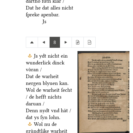
dartho ſuͤth klar /
Dat he dat alles nicht
ſpreke apenbar.
Js
8
Js ydt nicht ein
wunderlick dinck
voͤran /
Dat de warheit
nergen blyuen kan.
Wol de warheit ſecht
/ de hefft nichts
daruan /
Denn nydt vnd haͤt /
dat ys ſyn lohn.
Wol nu de
gruͤndtlike warheit