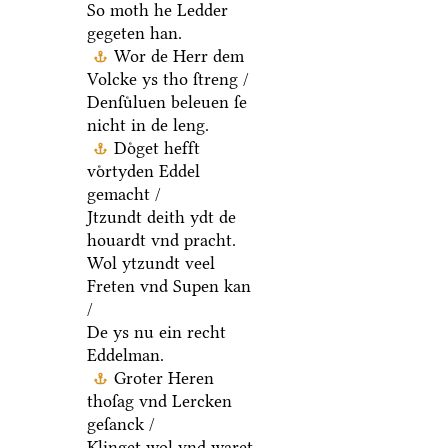
So moth he Ledder
gegeten han.
Wor de Herr dem
Volcke ys tho ſtreng /
Denſuͤluen beleuen ſe
nicht in de leng.
Doͤget hefft
voͤrtyden Eddel
gemacht /
Jtzundt deith ydt de
houardt vnd pracht.
Wol ytzundt veel
Freten vnd Supen kan
/
De ys nu ein recht
Eddelman.
Groter Heren
thoſag vnd Lercken
geſanck /
Klinget wol vnd waret