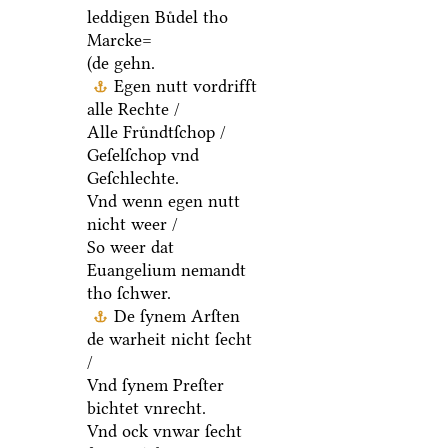
leddigen Buͤdel tho
Marcke=
(de gehn.
Egen nutt vordrifft
alle Rechte /
Alle Fruͤndtſchop /
Geſelſchop vnd
Geſchlechte.
Vnd wenn egen nutt
nicht weer /
So weer dat
Euangelium nemandt
tho ſchwer.
De ſynem Arſten
de warheit nicht ſecht
/
Vnd ſynem Preſter
bichtet vnrecht.
Vnd ock vnwar ſecht