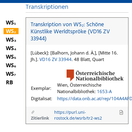
Transkriptionen
WS₁
Transkription von WS₂: Schöne
WS₂
Künstlike Werldtspröke (VD16 ZV
33944)
WS₃
WS₄
[Lübeck]: [Balhorn, Johann d. Ä.], [Mitte 16.
WS₅
Jh.].
VD16 ZV 33944
. 48 Blatt, Quart
WS₆
WS₇
RB
Wien, Österreichische
Exemplar:
Nationalbibliothek:
1653-A
Digitalisat:
https://data.onb.ac.at/rep/104A4AF
https://purl.uni-
Zitierlink
rostock.de/wsrb/tr2-ws2