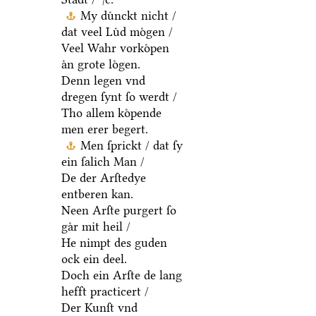
My duͤnckt nicht /
dat veel Luͤd moͤgen /
Veel Wahr vorkoͤpen
aͤn grote loͤgen.
Denn legen vnd
dregen ſynt ſo werdt /
Tho allem koͤpende
men erer begert.
Men ſprickt / dat ſy
ein ſalich Man /
De der Arſtedye
entberen kan.
Neen Arſte purgert ſo
gaͤr mit heil /
He nimpt des guden
ock ein deel.
Doch ein Arſte de lang
hefft practicert /
Der Kunſt vnd