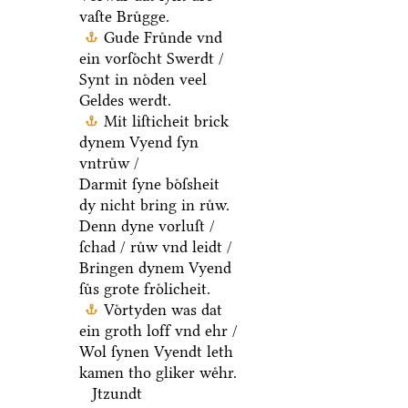
vaſte Bruͤgge.
Gude Fruͤnde vnd
ein vorſoͤcht Swerdt /
Synt in noͤden veel
Geldes werdt.
Mit liſticheit brick
dynem Vyend ſyn
vntruͤw /
Darmit ſyne boͤſsheit
dy nicht bring in ruͤw.
Denn dyne vorluſt /
ſchad / ruͤw vnd leidt /
Bringen dynem Vyend
ſuͤs grote froͤlicheit.
Voͤrtyden was dat
ein groth loff vnd ehr /
Wol ſynen Vyendt leth
kamen tho gliker weͤhr.
Jtzundt