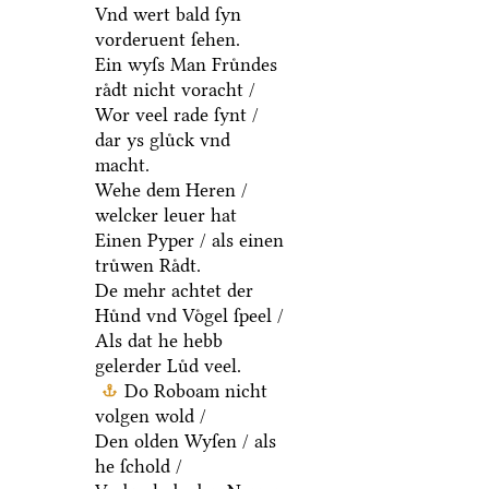
Vnd wert bald ſyn
vorderuent ſehen.
Ein wyſs Man Fruͤndes
raͤdt nicht voracht /
Wor veel rade ſynt /
dar ys gluͤck vnd
macht.
Wehe dem Heren /
welcker leuer hat
Einen Pyper / als einen
truͤwen Raͤdt.
De mehr achtet der
Huͤnd vnd Voͤgel ſpeel /
Als dat he hebb
gelerder Luͤd veel.
Do Roboam nicht
volgen wold /
Den olden Wyſen / als
he ſchold /