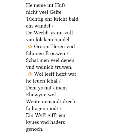
He neme int Huſs
nicht veel Geſte.
Tuͤchtig ehr kricht bald
ein wandel /
De Werldt ys nu vull
van ſoͤlckem handel.
Groten Heren vnd
ſchoͤnen Frouwen /
Schal men veel denen
vnd weinich truwen.
Wol leeff hefft wat
he leuen ſchal /
Dem ys mit einem
Ehewyue wol.
Wente nemandt drecht
ſo hogen modt /
Ein Wyff gifft em
kyues vnd haders
genoch.