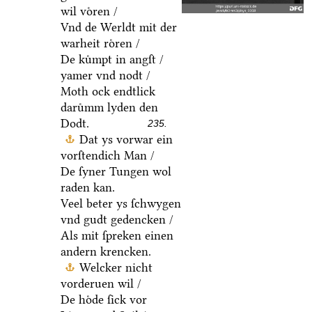
wil voͤren /
Vnd de Werldt mit der
warheit roͤren /
De kuͤmpt in angſt /
yamer vnd nodt /
Moth ock endtlick
daruͤmm lyden den
Dodt.
235.
Dat ys vorwar ein
vorſtendich Man /
De ſyner Tungen wol
raden kan.
Veel beter ys ſchwygen
vnd gudt gedencken /
Als mit ſpreken einen
andern krencken.
Welcker nicht
vorderuen wil /
De hoͤde ſick vor