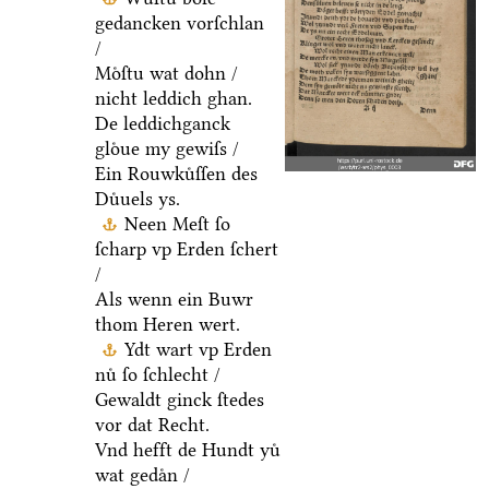
gedancken vorſchlan
/
Moͤſtu wat dohn /
nicht leddich ghan.
De leddichganck
gloͤue my gewiſs /
Ein Rouwkuͤſſen des
Duͤuels ys.
Neen Meſt ſo
ſcharp vp Erden ſchert
/
Als wenn ein Buwr
thom Heren wert.
Ydt wart vp Erden
nuͤ ſo ſchlecht /
Gewaldt ginck ſtedes
vor dat Recht.
Vnd hefft de Hundt yuͤ
wat gedaͤn /