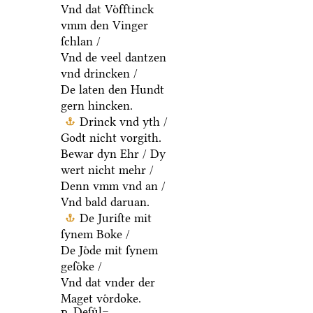
Vnd dat Voͤfftinck
vmm den Vinger
ſchlan /
Vnd de veel dantzen
vnd drincken /
De laten den Hundt
gern hincken.
Drinck vnd yth /
Godt nicht vorgith.
Bewar dyn Ehr / Dy
wert nicht mehr /
Denn vmm vnd an /
Vnd bald daruan.
De Juriſte mit
ſynem Boke /
De Joͤde mit ſynem
geſoͤke /
Vnd dat vnder der
Maget voͤrdoke.
Deſuͤl=