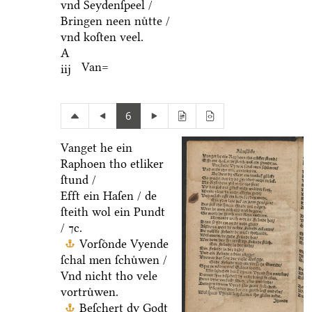
vnd Seydenſpeel /
Bringen neen nuͤtte /
vnd koſten veel.
A
Van=
iij
6
Vanget he ein
Raphoen tho etliker
ſtund /
Efft ein Haſen / de
ſteith wol ein Pundt
/ ⁊c.
Vorſoͤnde Vyende
ſchal men ſchuͤwen /
Vnd nicht tho vele
vortruͤwen.
Beſchert dy Godt