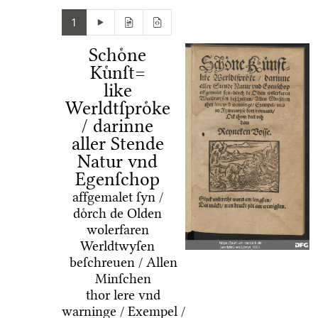
1
Schoͤne
Kuͤnſt=
like
Werldtſproͤke
/ darinne
aller Stende
Natur vnd
Egenſchop
affgemalet ſyn /
doͤrch de Olden
wolerfaren
Werldtwyſen
beſchreuen / Allen
Minſchen
thor lere vnd
warninge / Exempel /