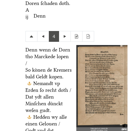
Doren ſchaden doth.
A
Denn
ij
4
Denn wenn de Dorn
tho Marckede lopen
/
So koͤnen de Kremers
bald Geldt kopen.
Nemandt vp
Erden ſo recht doth /
Dat ydt allen
Minſchen duͤnckt
weſen gudt.
Hedden wy alle
einen Gelouen /
Godt vnd dat