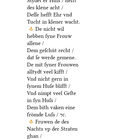
Mydet er Huſs / hefft
des klene acht /
Deſſe hefft Ehr vnd
Tucht in klener wacht.
De nicht wil
hebben ſyne Frouw
allene /
Dem geſchuͤt recht /
dat ſe werde gemene.
De mit ſyner Frouwen
alltydt veel kifft /
Vnd nicht gern in
ſynem Huſe blifft /
Vnd nimpt veel Geſte
in ſyn Huſs /
Dem bith vaken eine
froͤmde Luſs / ⁊c.
Fruwen de des
Nachts vp der Straten
ghan /