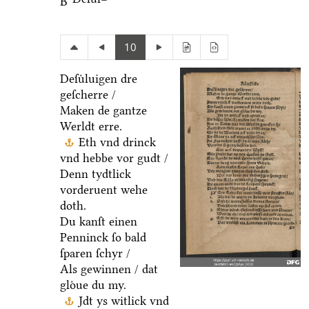
B
10
Deſuͤluigen dre
geſcherre /
Maken de gantze
Werldt erre.
Eth vnd drinck
vnd hebbe vor gudt /
Denn tydtlick
vorderuent wehe
doth.
Du kanſt einen
Penninck ſo bald
ſparen ſchyr /
Als gewinnen / dat
gloͤue du my.
Jdt ys witlick vnd