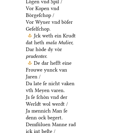
Loͤgen vnd Spil /
Vor Kopen vnd
Boͤrgeſchop /
Vor Wyuer vnd boͤſer
Geſelſchop.
Jck weth ein Krudt
dat heth
mala Mulier,
Dar hoͤde dy voͤr
prudenter.
De dar hefft eine
Frouwe yunck van
Jaren /
Da late ſe nicht vaken
vth Meyen varen.
Js ſe ſchoͤn vnd der
Werldt wol werdt /
Ja mennich Man ſe
denn ock begert.
Demſuͤluen Manne rad
ick int beſte /