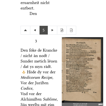
eruarnheit nicht
entbert.
Den
5
3
Den ſoͤke de Krancke
/ nicht aͤn nodt /
Sunder metich leͤuen
/ dat ys myn raͤdt.
Hoͤde dy vor der
Medicorum Recipe,
Vor der Juriſten
Codice,
Vnd vor der
Alchimiſten
Sublime,
Suͤs werſtu mit eim