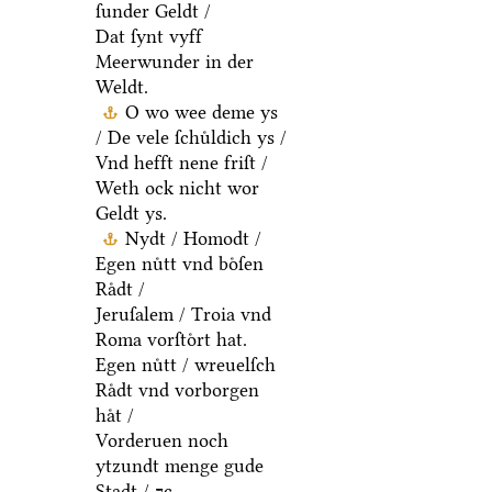
ſunder Geldt /
Dat ſynt vyff
Meerwunder in der
Weldt.
O wo wee deme ys
/ De vele ſchuͤldich ys /
Vnd hefft nene friſt /
Weth ock nicht wor
Geldt ys.
Nydt / Homodt /
Egen nuͤtt vnd boͤſen
Raͤdt /
Jeruſalem / Troia vnd
Roma vorſtoͤrt hat.
Egen nuͤtt / wreuelſch
Raͤdt vnd vorborgen
haͤt /
Vorderuen noch
ytzundt menge gude
Stadt / ⁊c.