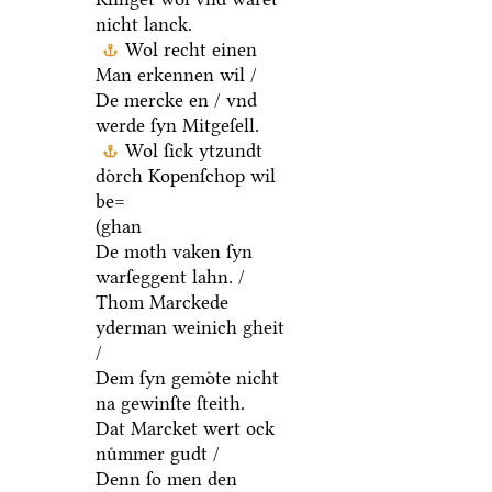
nicht lanck.
Wol recht einen
Man erkennen wil /
De mercke en / vnd
werde ſyn Mitgeſell.
Wol ſick ytzundt
doͤrch Kopenſchop wil
be=
(ghan
De moth vaken ſyn
warſeggent lahn. /
Thom Marckede
yderman weinich gheit
/
Dem ſyn gemoͤte nicht
na gewinſte ſteith.
Dat Marcket wert ock
nuͤmmer gudt /
Denn ſo men den