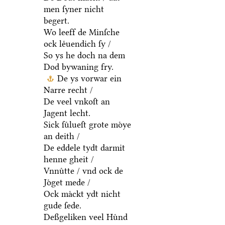
men ſyner nicht
begert.
Wo leeff de Minſche
ock leͤuendich ſy /
So ys he doch na dem
Dod bywaning fry.
De ys vorwar ein
Narre recht /
De veel vnkoſt an
Jagent lecht.
Sick ſuͤlueſt grote moͤye
an deith /
De eddele tydt darmit
henne gheit /
Vnnuͤtte / vnd ock de
Joͤget mede /
Ock maͤckt ydt nicht
gude ſede.
Deßgeliken veel Huͤnd