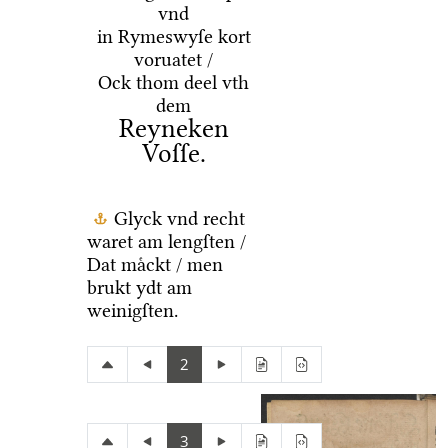
vnd
in Rymeswyſe kort
voruatet /
Ock thom deel vth
dem
Reyneken
Voſſe.
Glyck vnd recht
waret am lengſten /
Dat maͤckt / men
brukt ydt am
weinigſten.
2
3