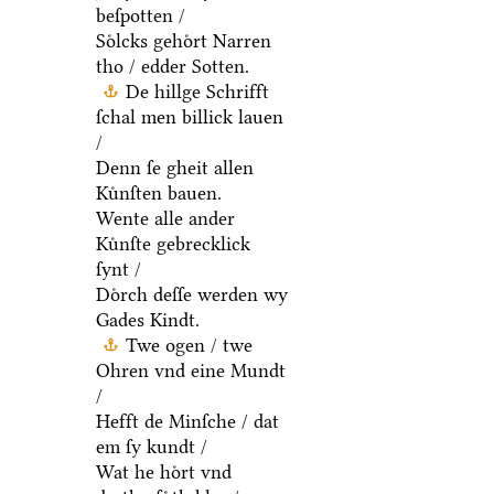
beſpotten /
Soͤlcks gehoͤrt Narren
tho / edder Sotten.
De hillge Schrifft
ſchal men billick lauen
/
Denn ſe gheit allen
Kuͤnſten bauen.
Wente alle ander
Kuͤnſte gebrecklick
ſynt /
Doͤrch deſſe werden wy
Gades Kindt.
Twe ogen / twe
Ohren vnd eine Mundt
/
Hefft de Minſche / dat
em ſy kundt /
Wat he hoͤrt vnd