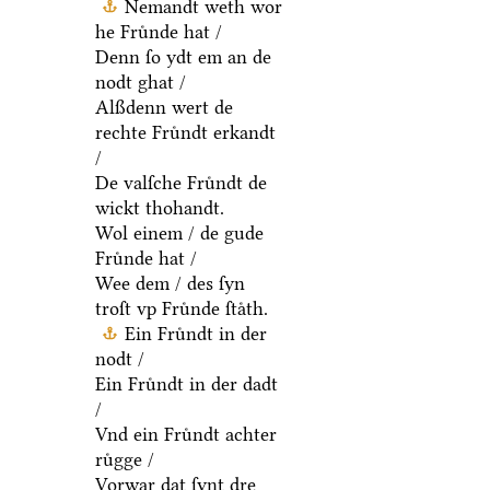
Nemandt weth wor
he Fruͤnde hat /
Denn ſo ydt em an de
nodt ghat /
Alßdenn wert de
rechte Fruͤndt erkandt
/
De valſche Fruͤndt de
wickt thohandt.
Wol einem / de gude
Fruͤnde hat /
Wee dem / des ſyn
troſt vp Fruͤnde ſtaͤth.
Ein Fruͤndt in der
nodt /
Ein Fruͤndt in der dadt
/
Vnd ein Fruͤndt achter
ruͤgge /
Vorwar dat ſynt dre