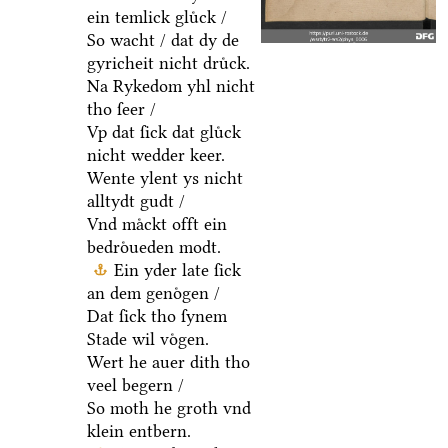
ein temlick gluͤck /
So wacht / dat dy de
gyricheit nicht druͤck.
Na Rykedom yhl nicht
tho ſeer /
Vp dat ſick dat gluͤck
nicht wedder keer.
Wente ylent ys nicht
alltydt gudt /
Vnd maͤckt offt ein
bedroͤueden modt.
Ein yder late ſick
an dem genoͤgen /
Dat ſick tho ſynem
Stade wil voͤgen.
Wert he auer dith tho
veel begern /
So moth he groth vnd
klein entbern.