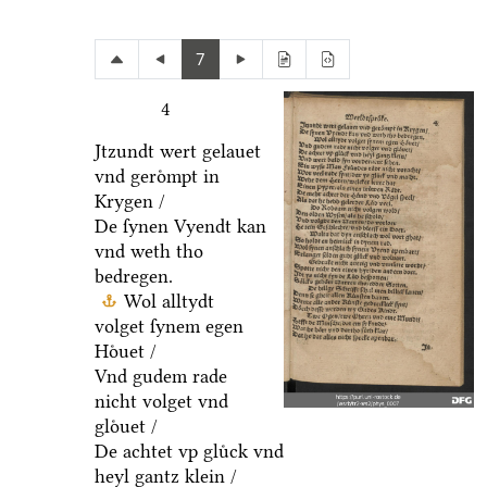
7
4
Jtzundt wert gelauet
vnd geroͤmpt in
Krygen /
De ſynen Vyendt kan
vnd weth tho
bedregen.
Wol alltydt
volget ſynem egen
Hoͤuet /
Vnd gudem rade
nicht volget vnd
gloͤuet /
De achtet vp gluͤck vnd
heyl gantz klein /