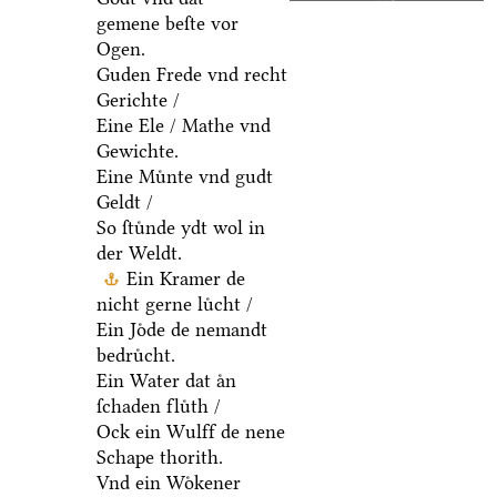
gemene beſte vor
Ogen.
Guden Frede vnd recht
Gerichte /
Eine Ele / Mathe vnd
Gewichte.
Eine Muͤnte vnd gudt
Geldt /
So ſtuͤnde ydt wol in
der Weldt.
Ein Kramer de
nicht gerne luͤcht /
Ein Joͤde de nemandt
bedruͤcht.
Ein Water dat aͤn
ſchaden fluͤth /
Ock ein Wulff de nene
Schape thorith.
Vnd ein Woͤkener