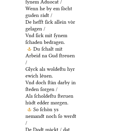
ſynem Aduocat /
Wenn he by em ſoͤcht
guden raͤdt /
De hefft ſick allein voͤr
gelagen /
Vnd ſick mit ſynem
ſchaden bedragen.
Du ſchalt mit
Arbeid na Gud ſtreuen
/
Glyck als woldeſtu hyr
ewich leͤuen.
Vnd doch ſtaͤn darby in
ſteden ſorgen /
Als ſcholdeſtu ſteruen
huͤdt edder morgen.
So ſchoͤn ys
nemandt noch ſo werdt
/
De Dodt maͤckt / dat