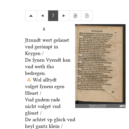
7
4
Jtzundt wert gelauet
vnd geroͤmpt in
Krygen /
De ſynen Vyendt kan
vnd weth tho
bedregen.
Wol alltydt
volget ſynem egen
Hoͤuet /
Vnd gudem rade
nicht volget vnd
gloͤuet /
De achtet vp gluͤck vnd
heyl gantz klein /