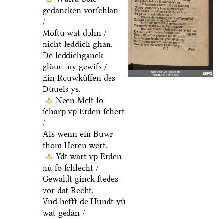
gedancken vorſchlan
/
Moͤſtu wat dohn /
nicht leddich ghan.
De leddichganck
gloͤue my gewiſs /
Ein Rouwkuͤſſen des
Duͤuels ys.
Neen Meſt ſo
ſcharp vp Erden ſchert
/
Als wenn ein Buwr
thom Heren wert.
Ydt wart vp Erden
nuͤ ſo ſchlecht /
Gewaldt ginck ſtedes
vor dat Recht.
Vnd hefft de Hundt yuͤ
wat gedaͤn /