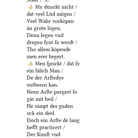
My duͤnckt nicht /
dat veel Luͤd moͤgen /
Veel Wahr vorkoͤpen
aͤn grote loͤgen.
Denn legen vnd
dregen ſynt ſo werdt /
Tho allem koͤpende
men erer begert.
Men ſprickt / dat ſy
ein ſalich Man /
De der Arſtedye
entberen kan.
Neen Arſte purgert ſo
gaͤr mit heil /
He nimpt des guden
ock ein deel.
Doch ein Arſte de lang
hefft practicert /
Der Kunſt vnd