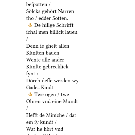
beſpotten /
Soͤlcks gehoͤrt Narren
tho / edder Sotten.
De hillge Schrifft
ſchal men billick lauen
/
Denn ſe gheit allen
Kuͤnſten bauen.
Wente alle ander
Kuͤnſte gebrecklick
ſynt /
Doͤrch deſſe werden wy
Gades Kindt.
Twe ogen / twe
Ohren vnd eine Mundt
/
Hefft de Minſche / dat
em ſy kundt /
Wat he hoͤrt vnd