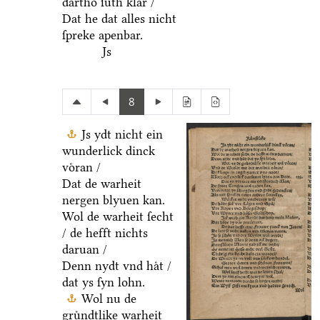
dartho ſuͤth klar /
Dat he dat alles nicht
ſpreke apenbar.
Js
8
Js ydt nicht ein
wunderlick dinck
voͤran /
Dat de warheit
nergen blyuen kan.
Wol de warheit ſecht
/ de hefft nichts
daruan /
Denn nydt vnd haͤt /
dat ys ſyn lohn.
Wol nu de
gruͤndtlike warheit