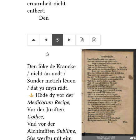
eruarnheit nicht
entbert.
Den
5
3
Den ſoͤke de Krancke
/ nicht aͤn nodt /
Sunder metich leͤuen
/ dat ys myn raͤdt.
Hoͤde dy vor der
Medicorum Recipe,
Vor der Juriſten
Codice,
Vnd vor der
Alchimiſten
Sublime,
Suͤs werſtu mit eim