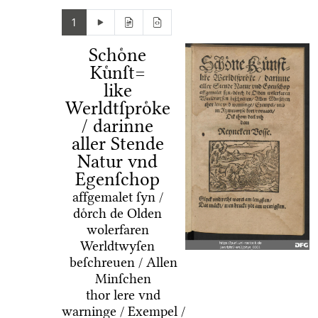
1
Schoͤne
Kuͤnſt=
like
Werldtſproͤke
/ darinne
aller Stende
Natur vnd
Egenſchop
affgemalet ſyn /
doͤrch de Olden
wolerfaren
Werldtwyſen
beſchreuen / Allen
Minſchen
thor lere vnd
warninge / Exempel /