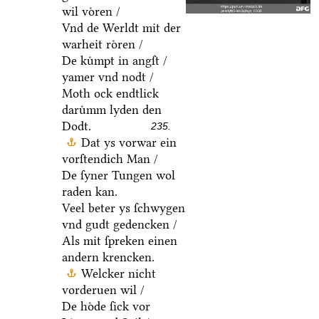
wil voͤren /
Vnd de Werldt mit der
warheit roͤren /
De kuͤmpt in angſt /
yamer vnd nodt /
Moth ock endtlick
daruͤmm lyden den
Dodt.
235.
Dat ys vorwar ein
vorſtendich Man /
De ſyner Tungen wol
raden kan.
Veel beter ys ſchwygen
vnd gudt gedencken /
Als mit ſpreken einen
andern krencken.
Welcker nicht
vorderuen wil /
De hoͤde ſick vor