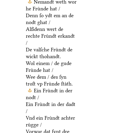
Nemandt weth wor
he Fruͤnde hat /
Denn ſo ydt em an de
nodt ghat /
Alßdenn wert de
rechte Fruͤndt erkandt
/
De valſche Fruͤndt de
wickt thohandt.
Wol einem / de gude
Fruͤnde hat /
Wee dem / des ſyn
troſt vp Fruͤnde ſtaͤth.
Ein Fruͤndt in der
nodt /
Ein Fruͤndt in der dadt
/
Vnd ein Fruͤndt achter
ruͤgge /
Vorwar dat ſynt dre