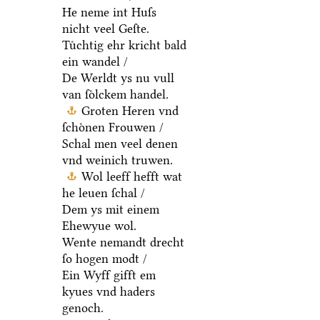
He neme int Huſs
nicht veel Geſte.
Tuͤchtig ehr kricht bald
ein wandel /
De Werldt ys nu vull
van ſoͤlckem handel.
Groten Heren vnd
ſchoͤnen Frouwen /
Schal men veel denen
vnd weinich truwen.
Wol leeff hefft wat
he leuen ſchal /
Dem ys mit einem
Ehewyue wol.
Wente nemandt drecht
ſo hogen modt /
Ein Wyff gifft em
kyues vnd haders
genoch.