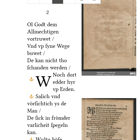
2
Ol Godt dem
Allmechtigen
vortruwet /
Vnd vp ſyne Wege
buwet /
De kan nicht tho
ſchanden werden /
Noch dort
W
edder hyr
vp Erden.
Salich vnd
voͤrſichtich ys de
Man /
De ſick in froͤmder
varlicheit ſpegeln
kan.
Wultu boͤſe