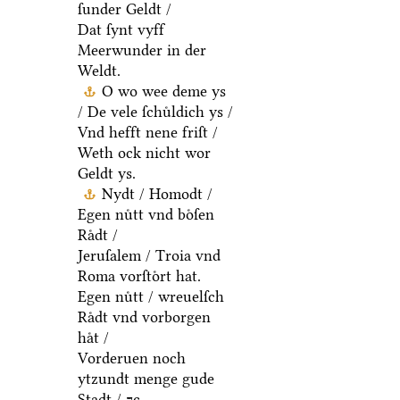
ſunder Geldt /
Dat ſynt vyff
Meerwunder in der
Weldt.
O wo wee deme ys
/ De vele ſchuͤldich ys /
Vnd hefft nene friſt /
Weth ock nicht wor
Geldt ys.
Nydt / Homodt /
Egen nuͤtt vnd boͤſen
Raͤdt /
Jeruſalem / Troia vnd
Roma vorſtoͤrt hat.
Egen nuͤtt / wreuelſch
Raͤdt vnd vorborgen
haͤt /
Vorderuen noch
ytzundt menge gude
Stadt / ⁊c.