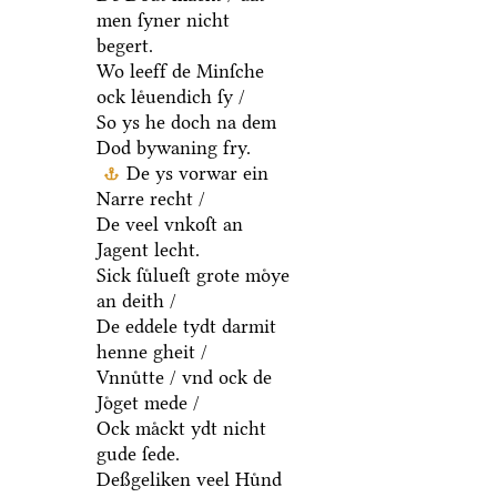
men ſyner nicht
begert.
Wo leeff de Minſche
ock leͤuendich ſy /
So ys he doch na dem
Dod bywaning fry.
De ys vorwar ein
Narre recht /
De veel vnkoſt an
Jagent lecht.
Sick ſuͤlueſt grote moͤye
an deith /
De eddele tydt darmit
henne gheit /
Vnnuͤtte / vnd ock de
Joͤget mede /
Ock maͤckt ydt nicht
gude ſede.
Deßgeliken veel Huͤnd