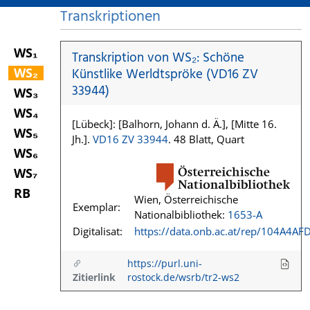
Transkriptionen
WS₁
Transkription von WS₂: Schöne
WS₂
Künstlike Werldtspröke (VD16 ZV
33944)
WS₃
WS₄
[Lübeck]: [Balhorn, Johann d. Ä.], [Mitte 16.
WS₅
Jh.].
VD16 ZV 33944
. 48 Blatt, Quart
WS₆
WS₇
RB
Wien, Österreichische
Exemplar:
Nationalbibliothek:
1653-A
Digitalisat:
https://data.onb.ac.at/rep/104A4AF
https://purl.uni-
Zitierlink
rostock.de/wsrb/tr2-ws2