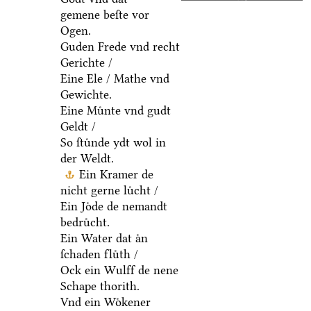
gemene beſte vor
Ogen.
Guden Frede vnd recht
Gerichte /
Eine Ele / Mathe vnd
Gewichte.
Eine Muͤnte vnd gudt
Geldt /
So ſtuͤnde ydt wol in
der Weldt.
Ein Kramer de
nicht gerne luͤcht /
Ein Joͤde de nemandt
bedruͤcht.
Ein Water dat aͤn
ſchaden fluͤth /
Ock ein Wulff de nene
Schape thorith.
Vnd ein Woͤkener