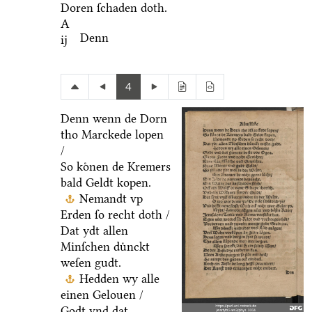
Doren ſchaden doth.
A
Denn
ij
4
Denn wenn de Dorn
tho Marckede lopen
/
So koͤnen de Kremers
bald Geldt kopen.
Nemandt vp
Erden ſo recht doth /
Dat ydt allen
Minſchen duͤnckt
weſen gudt.
Hedden wy alle
einen Gelouen /
Godt vnd dat