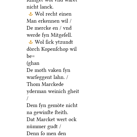
nicht lanck.
Wol recht einen
Man erkennen wil /
De mercke en / vnd
werde ſyn Mitgeſell.
Wol ſick ytzundt
doͤrch Kopenſchop wil
be=
(ghan
De moth vaken ſyn
warſeggent lahn. /
Thom Marckede
yderman weinich gheit
/
Dem ſyn gemoͤte nicht
na gewinſte ſteith.
Dat Marcket wert ock
nuͤmmer gudt /
Denn ſo men den