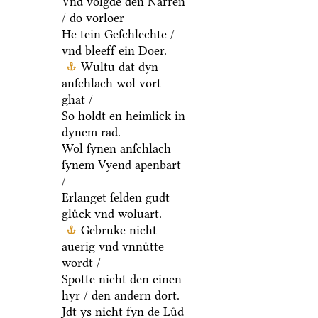
Vnd volgde den Narren
/ do vorloer
He tein Geſchlechte /
vnd bleeff ein Doer.
Wultu dat dyn
anſchlach wol vort
ghat /
So holdt en heimlick in
dynem rad.
Wol ſynen anſchlach
ſynem Vyend apenbart
/
Erlanget ſelden gudt
gluͤck vnd woluart.
Gebruke nicht
auerig vnd vnnuͤtte
wordt /
Spotte nicht den einen
hyr / den andern dort.
Jdt ys nicht fyn de Luͤd