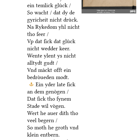
ein temlick gluͤck /
So wacht / dat dy de
gyricheit nicht druͤck.
Na Rykedom yhl nicht
tho ſeer /
Vp dat ſick dat gluͤck
nicht wedder keer.
Wente ylent ys nicht
alltydt gudt /
Vnd maͤckt offt ein
bedroͤueden modt.
Ein yder late ſick
an dem genoͤgen /
Dat ſick tho ſynem
Stade wil voͤgen.
Wert he auer dith tho
veel begern /
So moth he groth vnd
klein entbern.