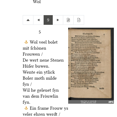
Wol
9
5
Wol veel bolet
mit ſchoͤnen
Frouwen /
De wert nene Stenen
Huͤſer buwen.
Wente ein ytlick
Boler moth milde
ſyn /
Wil he geleuet ſyn
van dem Froͤuwlin
fyn.
Ein frame Frouw ys
veler ehren werdt /