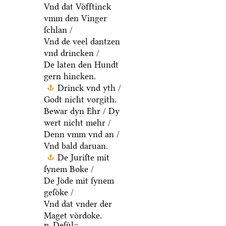
Vnd dat Voͤfftinck
vmm den Vinger
ſchlan /
Vnd de veel dantzen
vnd drincken /
De laten den Hundt
gern hincken.
Drinck vnd yth /
Godt nicht vorgith.
Bewar dyn Ehr / Dy
wert nicht mehr /
Denn vmm vnd an /
Vnd bald daruan.
De Juriſte mit
ſynem Boke /
De Joͤde mit ſynem
geſoͤke /
Vnd dat vnder der
Maget voͤrdoke.
Deſuͤl=