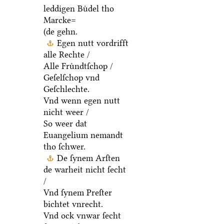
leddigen Buͤdel tho
Marcke=
(de gehn.
Egen nutt vordrifft
alle Rechte /
Alle Fruͤndtſchop /
Geſelſchop vnd
Geſchlechte.
Vnd wenn egen nutt
nicht weer /
So weer dat
Euangelium nemandt
tho ſchwer.
De ſynem Arſten
de warheit nicht ſecht
/
Vnd ſynem Preſter
bichtet vnrecht.
Vnd ock vnwar ſecht