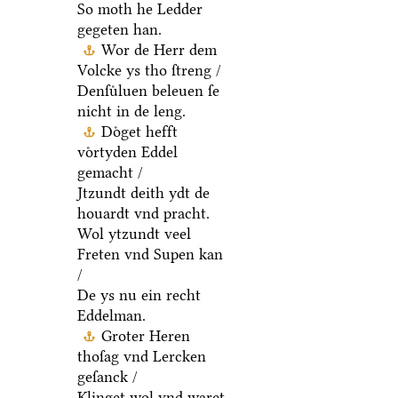
So moth he Ledder
gegeten han.
Wor de Herr dem
Volcke ys tho ſtreng /
Denſuͤluen beleuen ſe
nicht in de leng.
Doͤget hefft
voͤrtyden Eddel
gemacht /
Jtzundt deith ydt de
houardt vnd pracht.
Wol ytzundt veel
Freten vnd Supen kan
/
De ys nu ein recht
Eddelman.
Groter Heren
thoſag vnd Lercken
geſanck /
Klinget wol vnd waret