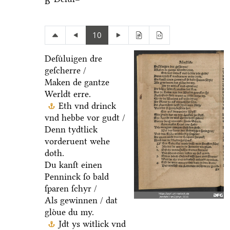
B
10
Deſuͤluigen dre
geſcherre /
Maken de gantze
Werldt erre.
Eth vnd drinck
vnd hebbe vor gudt /
Denn tydtlick
vorderuent wehe
doth.
Du kanſt einen
Penninck ſo bald
ſparen ſchyr /
Als gewinnen / dat
gloͤue du my.
Jdt ys witlick vnd