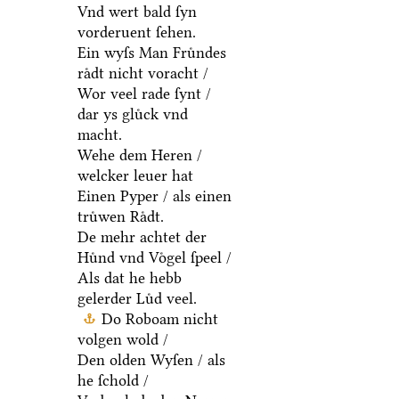
Vnd wert bald ſyn
vorderuent ſehen.
Ein wyſs Man Fruͤndes
raͤdt nicht voracht /
Wor veel rade ſynt /
dar ys gluͤck vnd
macht.
Wehe dem Heren /
welcker leuer hat
Einen Pyper / als einen
truͤwen Raͤdt.
De mehr achtet der
Huͤnd vnd Voͤgel ſpeel /
Als dat he hebb
gelerder Luͤd veel.
Do Roboam nicht
volgen wold /
Den olden Wyſen / als
he ſchold /