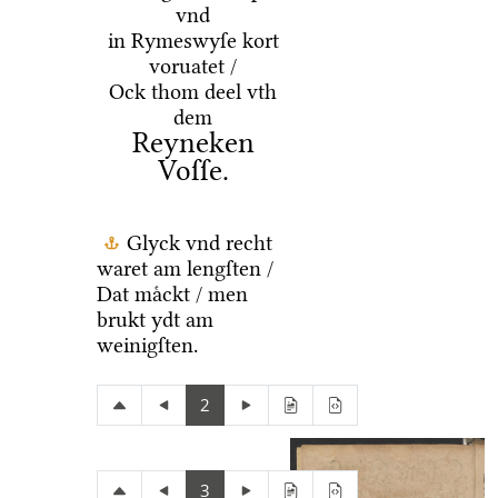
vnd
in Rymeswyſe kort
voruatet /
Ock thom deel vth
dem
Reyneken
Voſſe.
Glyck vnd recht
waret am lengſten /
Dat maͤckt / men
brukt ydt am
weinigſten.
2
3