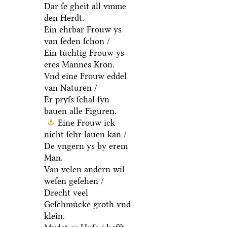
Dar ſe gheit all vmme
den Herdt.
Ein ehrbar Frouw ys
van ſeden ſchon /
Ein tuͤchtig Frouw ys
eres Mannes Kron.
Vnd eine Frouw eddel
van Naturen /
Er pryſs ſchal ſyn
bauen alle Figuren.
Eine Frouw ick
nicht ſehr lauen kan /
De vngern ys by erem
Man.
Van velen andern wil
weſen geſehen /
Drecht veel
Geſchmuͤcke groth vnd
klein.