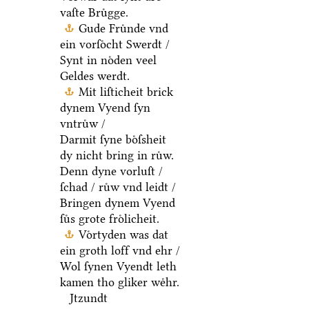
vaſte Bruͤgge.
Gude Fruͤnde vnd
ein vorſoͤcht Swerdt /
Synt in noͤden veel
Geldes werdt.
Mit liſticheit brick
dynem Vyend ſyn
vntruͤw /
Darmit ſyne boͤſsheit
dy nicht bring in ruͤw.
Denn dyne vorluſt /
ſchad / ruͤw vnd leidt /
Bringen dynem Vyend
ſuͤs grote froͤlicheit.
Voͤrtyden was dat
ein groth loff vnd ehr /
Wol ſynen Vyendt leth
kamen tho gliker weͤhr.
Jtzundt