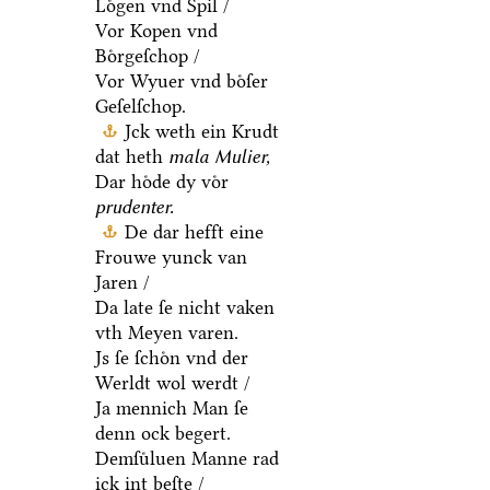
Loͤgen vnd Spil /
Vor Kopen vnd
Boͤrgeſchop /
Vor Wyuer vnd boͤſer
Geſelſchop.
Jck weth ein Krudt
dat heth
mala Mulier,
Dar hoͤde dy voͤr
prudenter.
De dar hefft eine
Frouwe yunck van
Jaren /
Da late ſe nicht vaken
vth Meyen varen.
Js ſe ſchoͤn vnd der
Werldt wol werdt /
Ja mennich Man ſe
denn ock begert.
Demſuͤluen Manne rad
ick int beſte /