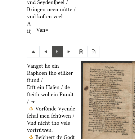
vnd Seydenſpeel /
Bringen neen nuͤtte /
vnd koſten veel.
A
Van=
iij
6
Vanget he ein
Raphoen tho etliker
ſtund /
Efft ein Haſen / de
ſteith wol ein Pundt
/ ⁊c.
Vorſoͤnde Vyende
ſchal men ſchuͤwen /
Vnd nicht tho vele
vortruͤwen.
Beſchert dy Godt