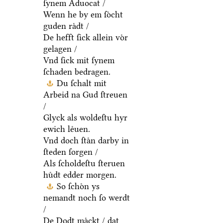
ſynem Aduocat /
Wenn he by em ſoͤcht
guden raͤdt /
De hefft ſick allein voͤr
gelagen /
Vnd ſick mit ſynem
ſchaden bedragen.
Du ſchalt mit
Arbeid na Gud ſtreuen
/
Glyck als woldeſtu hyr
ewich leͤuen.
Vnd doch ſtaͤn darby in
ſteden ſorgen /
Als ſcholdeſtu ſteruen
huͤdt edder morgen.
So ſchoͤn ys
nemandt noch ſo werdt
/
De Dodt maͤckt / dat