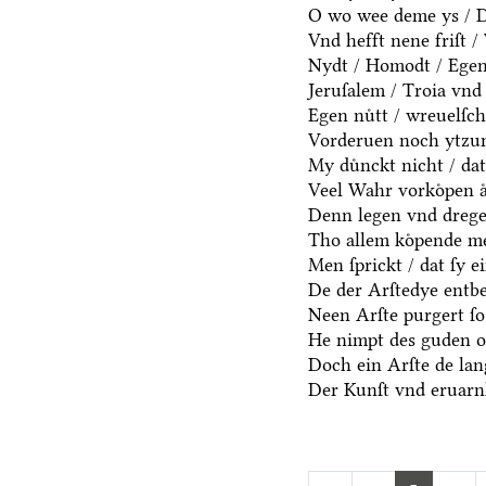
O wo wee deme ys / De
Vnd hefft nene friſt 
Nydt / Homodt / Egen n
Jeruſalem / Troia vnd 
Egen nuͤtt / wreuelſch
Vorderuen noch ytzun
My duͤnckt nicht / dat
Veel Wahr vorkoͤpen aͤ
Denn legen vnd dregen
Tho allem koͤpende me
Men ſprickt / dat ſy e
De der Arſtedye entb
Neen Arſte purgert ſo 
He nimpt des guden oc
Doch ein Arſte de lang
Der Kunſt vnd eruarnh