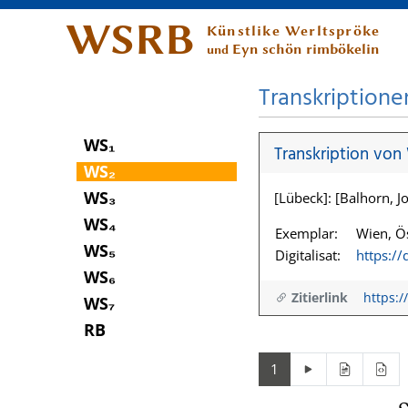
WSRB
Künstlike Werltspröke
Eyn schön rimbökelin
und
Transkriptione
WS₁
Transkription von
WS₂
WS₃
[Lübeck]: [Balhorn, Jo
WS₄
Exemplar:
Wien, Ös
WS₅
Digitalisat:
https:/
WS₆
Zitierlink
https:/
WS₇
RB
1