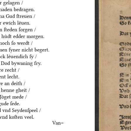
ͤr gelagen /
chaden bedragen.
na Gud ſtreuen /
 ewich leͤuen.
n ſteden ſorgen /
n huͤdt edder morgen.
noch ſo werdt /
men ſyner nicht begert.
k leͤuendich ſy /
 Dod bywaning fry.
e recht /
nt lecht.
ye an deith /
 henne gheit /
Joͤget mede /
gude ſede.
 vnd Seydenſpeel /
vnd koſten veel.
Van=