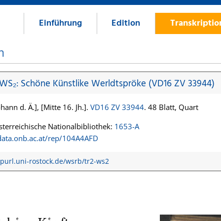
Einführung
Edition
Transkripti
n
 WS₂: Schöne Künstlike Werldtspröke (VD16 ZV 33944)
hann d. Ä.], [Mitte 16. Jh.].
VD16 ZV 33944
. 48 Blatt, Quart
terreichische Nationalbibliothek:
1653-A
/data.onb.ac.at/rep/104A4AFD
/purl.uni-rostock.de/wsrb/tr2-ws2