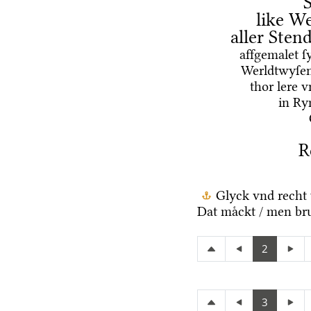
like We
aller Ste
affgemalet ſ
Werldtwyſen
thor lere 
in Ry
R
Glyck vnd recht 
Dat maͤckt / men br
2
3