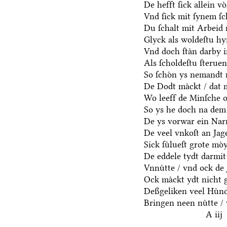
De hefft ſick allein vo
Vnd ſick mit ſynem ſ
Du ſchalt mit Arbeid 
Glyck als woldeſtu hyr
Vnd doch ſtaͤn darby i
Als ſcholdeſtu ſterue
So ſchoͤn ys nemandt 
De Dodt maͤckt / dat 
Wo leeff de Minſche oc
So ys he doch na dem
De ys vorwar ein Narr
De veel vnkoſt an Jage
Sick ſuͤlueſt grote moͤ
De eddele tydt darmit
Vnnuͤtte / vnd ock de 
Ock maͤckt ydt nicht 
Deßgeliken veel Huͤnd
Bringen neen nuͤtte / 
A iij