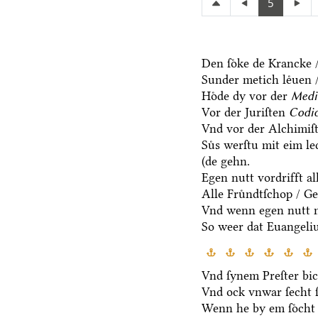
5
Den ſoͤke de Krancke /
Sunder metich leͤuen /
Hoͤde dy vor der
Medi
Vor der Juriſten
Codic
Vnd vor der Alchimiſ
Suͤs werſtu mit eim l
(de gehn.
Egen nutt vordrifft al
Alle Fruͤndtſchop / G
Vnd wenn egen nutt n
So weer dat Euangeli
Vnd ſynem Preſter bic
Vnd ock vnwar ſecht 
Wenn he by em ſoͤcht 