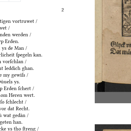
2
igen vortruwet /
wet /
anden werden /
vp Erden.
h ys de Man /
rlicheit ſpegeln kan.
 vorſchlan /
ht leddich ghan.
e my gewiſs /
uͤuels ys.
p Erden ſchert /
hom Heren wert.
ſo ſchlecht /
vor dat Recht.
ͤ wat gedaͤn /
geten han.
ke ys tho ſtreng /