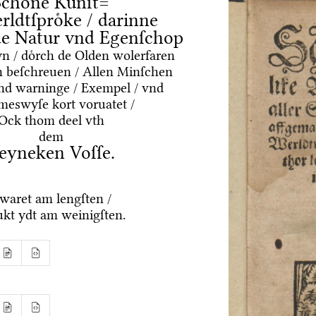
Schoͤne Kuͤnſt=
rldtſproͤke / darinne
nde Natur vnd Egenſchop
yn / doͤrch de Olden wolerfaren
 beſchreuen / Allen Minſchen
vnd warninge / Exempel / vnd
meswyſe kort voruatet /
Ock thom deel vth
dem
eyneken Voſſe.
waret am lengſten /
ukt ydt am weinigſten.