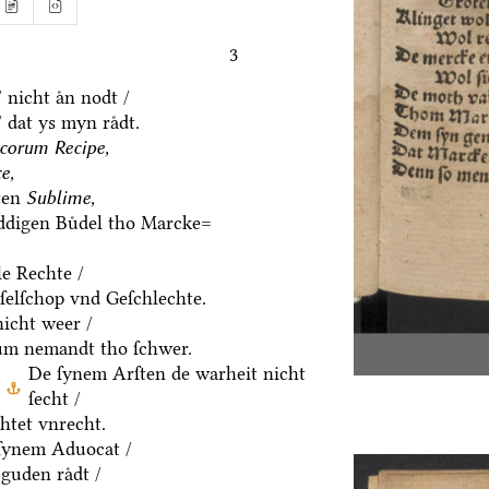
3
 nicht aͤn nodt /
 dat ys myn raͤdt.
corum Recipe,
e,
ten
Sublime,
eddigen Buͤdel tho Marcke=
le Rechte /
eſelſchop vnd Geſchlechte.
icht weer /
um nemandt tho ſchwer.
De ſynem Arſten de warheit nicht
ſecht /
htet vnrecht.
ſynem Aduocat /
guden raͤdt /