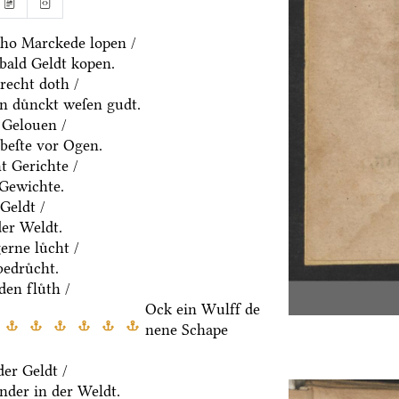
ho Marckede lopen /
bald Geldt kopen.
recht doth /
n duͤnckt weſen gudt.
 Gelouen /
beſte vor Ogen.
t Gerichte /
 Gewichte.
Geldt /
der Weldt.
rne luͤcht /
edruͤcht.
den fluͤth /
Ock ein Wulff de
nene Schape
er Geldt /
nder in der Weldt.