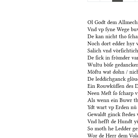
Ol Godt dem Allmecht
Vnd vp ſyne Wege bu
De kan nicht tho ſch
Noch dort edder hyr 
Salich vnd voͤrſichtic
De ſick in froͤmder va
Wultu boͤſe gedancken
Moͤſtu wat dohn / nic
De leddichganck gloͤu
Ein Rouwkuͤſſen des D
Neen Meſt ſo ſcharp v
Als wenn ein Buwr t
Ydt wart vp Erden nuͤ 
Gewaldt ginck ſtedes 
Vnd hefft de Hundt yu
So moth he Ledder ge
Wor de Herr dem Volc