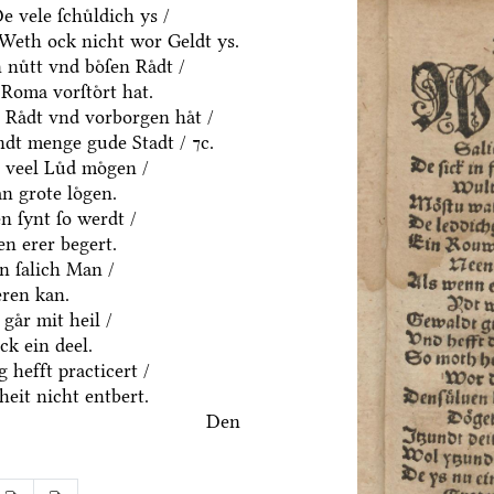
 vele ſchuͤldich ys /
/ Weth ock nicht wor Geldt ys.
uͤtt vnd boͤſen Raͤdt /
Roma vorſtoͤrt hat.
 Raͤdt vnd vorborgen haͤt /
dt menge gude Stadt / ⁊c.
 veel Luͤd moͤgen /
n grote loͤgen.
 ſynt ſo werdt /
n erer begert.
in ſalich Man /
eren kan.
gaͤr mit heil /
k ein deel.
 hefft practicert /
eit nicht entbert.
Den