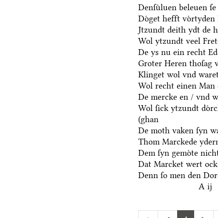
Denſuͤluen beleuen ſe 
Doͤget hefft voͤrtyden
Jtzundt deith ydt de 
Wol ytzundt veel Fre
De ys nu ein recht E
Groter Heren thoſag 
Klinget wol vnd waret
Wol recht einen Man 
De mercke en / vnd we
Wol ſick ytzundt doͤr
(ghan
De moth vaken ſyn wa
Thom Marckede yderm
Dem ſyn gemoͤte nicht
Dat Marcket wert ock
Denn ſo men den Dore
A ij