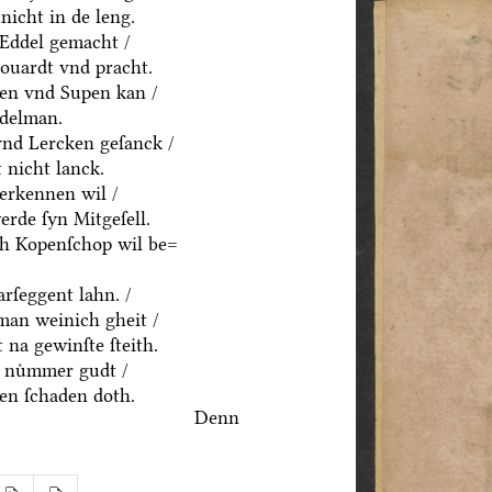
nicht in de leng.
 Eddel gemacht /
houardt vnd pracht.
ten vnd Supen kan /
ddelman.
vnd Lercken geſanck /
 nicht lanck.
erkennen wil /
rde ſyn Mitgeſell.
ch Kopenſchop wil be=
rſeggent lahn. /
an weinich gheit /
 na gewinſte ſteith.
 nuͤmmer gudt /
n ſchaden doth.
Denn