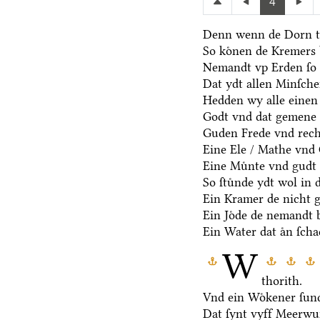
4
Denn wenn de Dorn t
So koͤnen de Kremers 
Nemandt vp Erden ſo 
Dat ydt allen Minſche
Hedden wy alle einen
Godt vnd dat gemene 
Guden Frede vnd rech
Eine Ele / Mathe vnd
Eine Muͤnte vnd gudt 
So ſtuͤnde ydt wol in 
Ein Kramer de nicht ge
Ein Joͤde de nemandt b
Ein Water dat aͤn ſcha
W
thorith.
Vnd ein Woͤkener ſund
Dat ſynt vyff Meerwu