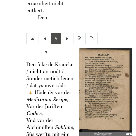
eruarnheit nicht
entbert.
Den
5
3
Den ſoͤke de Krancke
/ nicht aͤn nodt /
Sunder metich leͤuen
/ dat ys myn raͤdt.
Hoͤde dy vor der
Medicorum Recipe,
Vor der Juriſten
Codice,
Vnd vor der
Alchimiſten
Sublime,
Suͤs werſtu mit eim