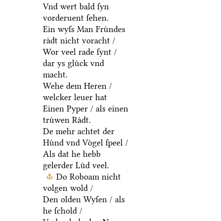
Vnd wert bald ſyn
vorderuent ſehen.
Ein wyſs Man Fruͤndes
raͤdt nicht voracht /
Wor veel rade ſynt /
dar ys gluͤck vnd
macht.
Wehe dem Heren /
welcker leuer hat
Einen Pyper / als einen
truͤwen Raͤdt.
De mehr achtet der
Huͤnd vnd Voͤgel ſpeel /
Als dat he hebb
gelerder Luͤd veel.
Do Roboam nicht
volgen wold /
Den olden Wyſen / als
he ſchold /