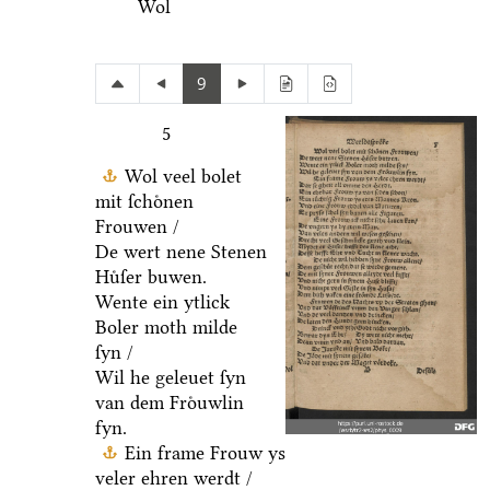
Wol
9
5
Wol veel bolet
mit ſchoͤnen
Frouwen /
De wert nene Stenen
Huͤſer buwen.
Wente ein ytlick
Boler moth milde
ſyn /
Wil he geleuet ſyn
van dem Froͤuwlin
fyn.
Ein frame Frouw ys
veler ehren werdt /