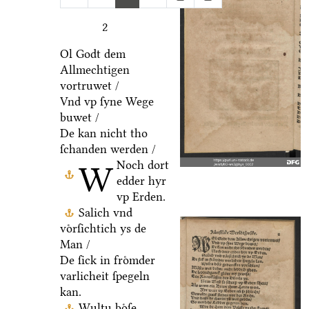
2
Ol Godt dem
Allmechtigen
vortruwet /
Vnd vp ſyne Wege
buwet /
De kan nicht tho
ſchanden werden /
Noch dort
W
edder hyr
vp Erden.
Salich vnd
voͤrſichtich ys de
Man /
De ſick in froͤmder
varlicheit ſpegeln
kan.
Wultu boͤſe