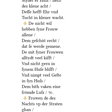
Mydet er Huſs / hefft
des klene acht /
Deſſe hefft Ehr vnd
Tucht in klener wacht.
De nicht wil
hebben ſyne Frouw
allene /
Dem geſchuͤt recht /
dat ſe werde gemene.
De mit ſyner Frouwen
alltydt veel kifft /
Vnd nicht gern in
ſynem Huſe blifft /
Vnd nimpt veel Geſte
in ſyn Huſs /
Dem bith vaken eine
froͤmde Luſs / ⁊c.
Fruwen de des
Nachts vp der Straten
ghan /