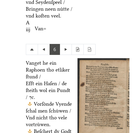
vnd Seydenſpeel /
Bringen neen nuͤtte /
vnd koſten veel.
A
Van=
iij
6
Vanget he ein
Raphoen tho etliker
ſtund /
Efft ein Haſen / de
ſteith wol ein Pundt
/ ⁊c.
Vorſoͤnde Vyende
ſchal men ſchuͤwen /
Vnd nicht tho vele
vortruͤwen.
Beſchert dy Godt