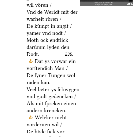
wil voͤren /
Vnd de Werldt mit der
warheit roͤren /
De kuͤmpt in angſt /
yamer vnd nodt /
Moth ock endtlick
daruͤmm lyden den
Dodt.
235.
Dat ys vorwar ein
vorſtendich Man /
De ſyner Tungen wol
raden kan.
Veel beter ys ſchwygen
vnd gudt gedencken /
Als mit ſpreken einen
andern krencken.
Welcker nicht
vorderuen wil /
De hoͤde ſick vor