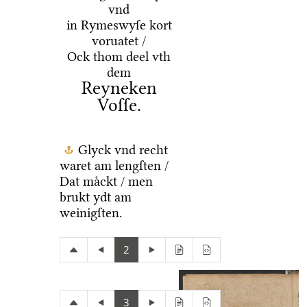
vnd
in Rymeswyſe kort
voruatet /
Ock thom deel vth
dem
Reyneken
Voſſe.
Glyck vnd recht
waret am lengſten /
Dat maͤckt / men
brukt ydt am
weinigſten.
2
3