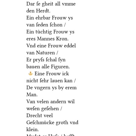
Dar ſe gheit all vmme
den Herdt.
Ein ehrbar Frouw ys
van ſeden ſchon /
Ein tuͤchtig Frouw ys
eres Mannes Kron.
Vnd eine Frouw eddel
van Naturen /
Er pryſs ſchal ſyn
bauen alle Figuren.
Eine Frouw ick
nicht ſehr lauen kan /
De vngern ys by erem
Man.
Van velen andern wil
weſen geſehen /
Drecht veel
Geſchmuͤcke groth vnd
klein.