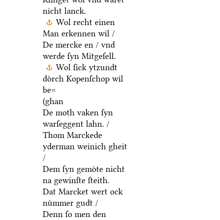
nicht lanck.
Wol recht einen
Man erkennen wil /
De mercke en / vnd
werde ſyn Mitgeſell.
Wol ſick ytzundt
doͤrch Kopenſchop wil
be=
(ghan
De moth vaken ſyn
warſeggent lahn. /
Thom Marckede
yderman weinich gheit
/
Dem ſyn gemoͤte nicht
na gewinſte ſteith.
Dat Marcket wert ock
nuͤmmer gudt /
Denn ſo men den