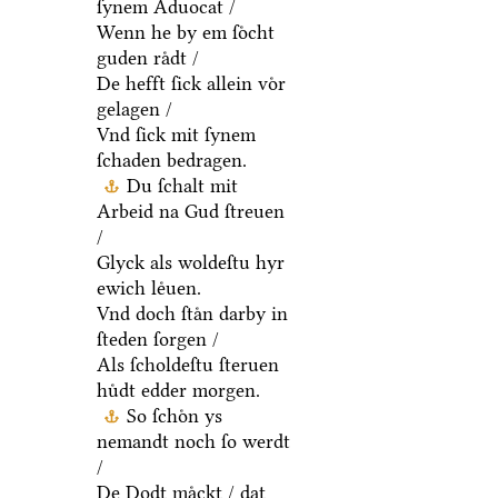
ſynem Aduocat /
Wenn he by em ſoͤcht
guden raͤdt /
De hefft ſick allein voͤr
gelagen /
Vnd ſick mit ſynem
ſchaden bedragen.
Du ſchalt mit
Arbeid na Gud ſtreuen
/
Glyck als woldeſtu hyr
ewich leͤuen.
Vnd doch ſtaͤn darby in
ſteden ſorgen /
Als ſcholdeſtu ſteruen
huͤdt edder morgen.
So ſchoͤn ys
nemandt noch ſo werdt
/
De Dodt maͤckt / dat