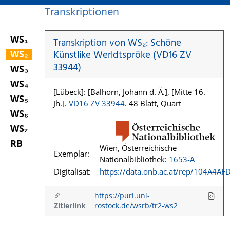
Transkriptionen
WS₁
Transkription von WS₂: Schöne
WS₂
Künstlike Werldtspröke (VD16 ZV
33944)
WS₃
WS₄
[Lübeck]: [Balhorn, Johann d. Ä.], [Mitte 16.
WS₅
Jh.].
VD16 ZV 33944
. 48 Blatt, Quart
WS₆
WS₇
RB
Wien, Österreichische
Exemplar:
Nationalbibliothek:
1653-A
Digitalisat:
https://data.onb.ac.at/rep/104A4AF
https://purl.uni-
Zitierlink
rostock.de/wsrb/tr2-ws2