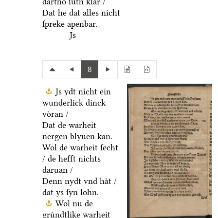
dartho ſuͤth klar /
Dat he dat alles nicht
ſpreke apenbar.
Js
8
Js ydt nicht ein
wunderlick dinck
voͤran /
Dat de warheit
nergen blyuen kan.
Wol de warheit ſecht
/ de hefft nichts
daruan /
Denn nydt vnd haͤt /
dat ys ſyn lohn.
Wol nu de
gruͤndtlike warheit