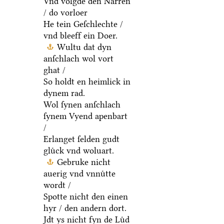
Vnd volgde den Narren
/ do vorloer
He tein Geſchlechte /
vnd bleeff ein Doer.
Wultu dat dyn
anſchlach wol vort
ghat /
So holdt en heimlick in
dynem rad.
Wol ſynen anſchlach
ſynem Vyend apenbart
/
Erlanget ſelden gudt
gluͤck vnd woluart.
Gebruke nicht
auerig vnd vnnuͤtte
wordt /
Spotte nicht den einen
hyr / den andern dort.
Jdt ys nicht fyn de Luͤd