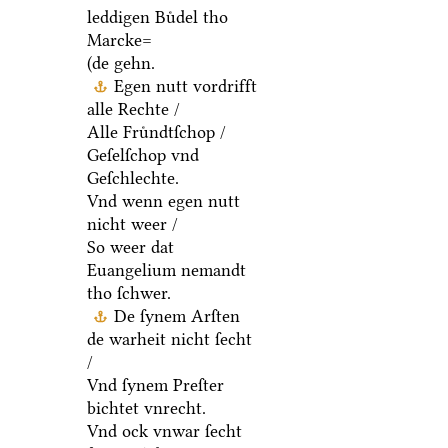
leddigen Buͤdel tho
Marcke=
(de gehn.
Egen nutt vordrifft
alle Rechte /
Alle Fruͤndtſchop /
Geſelſchop vnd
Geſchlechte.
Vnd wenn egen nutt
nicht weer /
So weer dat
Euangelium nemandt
tho ſchwer.
De ſynem Arſten
de warheit nicht ſecht
/
Vnd ſynem Preſter
bichtet vnrecht.
Vnd ock vnwar ſecht