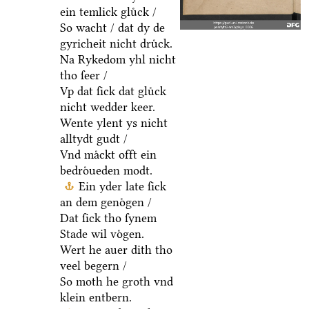
ein temlick gluͤck /
So wacht / dat dy de
gyricheit nicht druͤck.
Na Rykedom yhl nicht
tho ſeer /
Vp dat ſick dat gluͤck
nicht wedder keer.
Wente ylent ys nicht
alltydt gudt /
Vnd maͤckt offt ein
bedroͤueden modt.
Ein yder late ſick
an dem genoͤgen /
Dat ſick tho ſynem
Stade wil voͤgen.
Wert he auer dith tho
veel begern /
So moth he groth vnd
klein entbern.