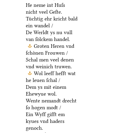
He neme int Huſs
nicht veel Geſte.
Tuͤchtig ehr kricht bald
ein wandel /
De Werldt ys nu vull
van ſoͤlckem handel.
Groten Heren vnd
ſchoͤnen Frouwen /
Schal men veel denen
vnd weinich truwen.
Wol leeff hefft wat
he leuen ſchal /
Dem ys mit einem
Ehewyue wol.
Wente nemandt drecht
ſo hogen modt /
Ein Wyff gifft em
kyues vnd haders
genoch.