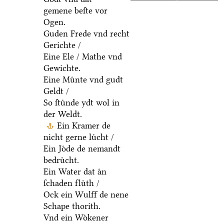
gemene beſte vor
Ogen.
Guden Frede vnd recht
Gerichte /
Eine Ele / Mathe vnd
Gewichte.
Eine Muͤnte vnd gudt
Geldt /
So ſtuͤnde ydt wol in
der Weldt.
Ein Kramer de
nicht gerne luͤcht /
Ein Joͤde de nemandt
bedruͤcht.
Ein Water dat aͤn
ſchaden fluͤth /
Ock ein Wulff de nene
Schape thorith.
Vnd ein Woͤkener