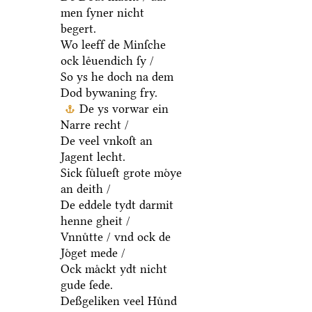
men ſyner nicht
begert.
Wo leeff de Minſche
ock leͤuendich ſy /
So ys he doch na dem
Dod bywaning fry.
De ys vorwar ein
Narre recht /
De veel vnkoſt an
Jagent lecht.
Sick ſuͤlueſt grote moͤye
an deith /
De eddele tydt darmit
henne gheit /
Vnnuͤtte / vnd ock de
Joͤget mede /
Ock maͤckt ydt nicht
gude ſede.
Deßgeliken veel Huͤnd