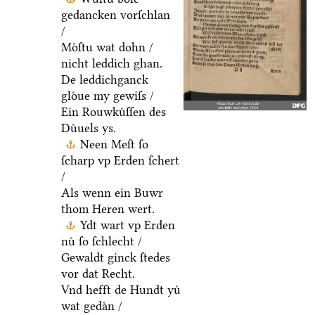
gedancken vorſchlan
/
Moͤſtu wat dohn /
nicht leddich ghan.
De leddichganck
gloͤue my gewiſs /
Ein Rouwkuͤſſen des
Duͤuels ys.
Neen Meſt ſo
ſcharp vp Erden ſchert
/
Als wenn ein Buwr
thom Heren wert.
Ydt wart vp Erden
nuͤ ſo ſchlecht /
Gewaldt ginck ſtedes
vor dat Recht.
Vnd hefft de Hundt yuͤ
wat gedaͤn /