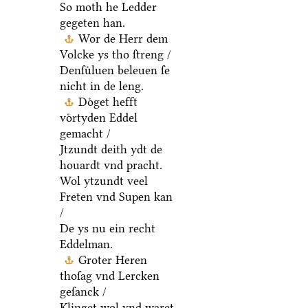
So moth he Ledder
gegeten han.
Wor de Herr dem
Volcke ys tho ſtreng /
Denſuͤluen beleuen ſe
nicht in de leng.
Doͤget hefft
voͤrtyden Eddel
gemacht /
Jtzundt deith ydt de
houardt vnd pracht.
Wol ytzundt veel
Freten vnd Supen kan
/
De ys nu ein recht
Eddelman.
Groter Heren
thoſag vnd Lercken
geſanck /
Klinget wol vnd waret