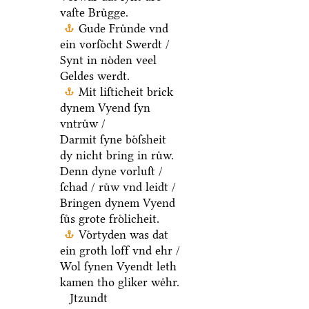
vaſte Bruͤgge.
Gude Fruͤnde vnd
ein vorſoͤcht Swerdt /
Synt in noͤden veel
Geldes werdt.
Mit liſticheit brick
dynem Vyend ſyn
vntruͤw /
Darmit ſyne boͤſsheit
dy nicht bring in ruͤw.
Denn dyne vorluſt /
ſchad / ruͤw vnd leidt /
Bringen dynem Vyend
ſuͤs grote froͤlicheit.
Voͤrtyden was dat
ein groth loff vnd ehr /
Wol ſynen Vyendt leth
kamen tho gliker weͤhr.
Jtzundt