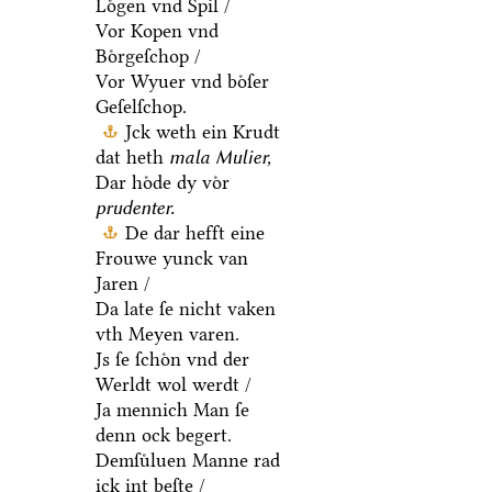
Loͤgen vnd Spil /
Vor Kopen vnd
Boͤrgeſchop /
Vor Wyuer vnd boͤſer
Geſelſchop.
Jck weth ein Krudt
dat heth
mala Mulier,
Dar hoͤde dy voͤr
prudenter.
De dar hefft eine
Frouwe yunck van
Jaren /
Da late ſe nicht vaken
vth Meyen varen.
Js ſe ſchoͤn vnd der
Werldt wol werdt /
Ja mennich Man ſe
denn ock begert.
Demſuͤluen Manne rad
ick int beſte /