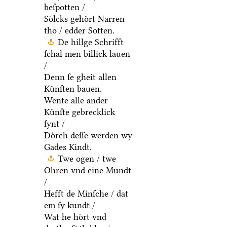
beſpotten /
Soͤlcks gehoͤrt Narren
tho / edder Sotten.
De hillge Schrifft
ſchal men billick lauen
/
Denn ſe gheit allen
Kuͤnſten bauen.
Wente alle ander
Kuͤnſte gebrecklick
ſynt /
Doͤrch deſſe werden wy
Gades Kindt.
Twe ogen / twe
Ohren vnd eine Mundt
/
Hefft de Minſche / dat
em ſy kundt /
Wat he hoͤrt vnd