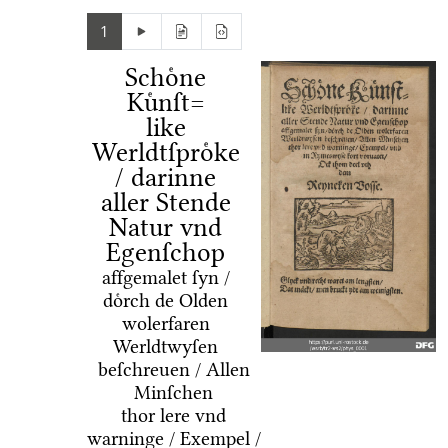
1
Schoͤne
Kuͤnſt=
like
Werldtſproͤke
/ darinne
aller Stende
Natur vnd
Egenſchop
affgemalet ſyn /
doͤrch de Olden
wolerfaren
Werldtwyſen
beſchreuen / Allen
Minſchen
thor lere vnd
warninge / Exempel /