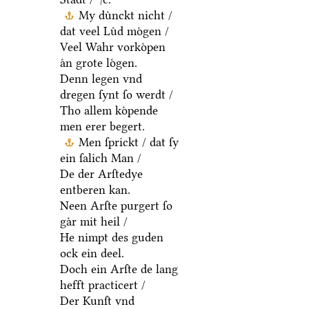
My duͤnckt nicht /
dat veel Luͤd moͤgen /
Veel Wahr vorkoͤpen
aͤn grote loͤgen.
Denn legen vnd
dregen ſynt ſo werdt /
Tho allem koͤpende
men erer begert.
Men ſprickt / dat ſy
ein ſalich Man /
De der Arſtedye
entberen kan.
Neen Arſte purgert ſo
gaͤr mit heil /
He nimpt des guden
ock ein deel.
Doch ein Arſte de lang
hefft practicert /
Der Kunſt vnd