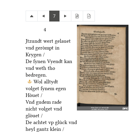
7
4
Jtzundt wert gelauet
vnd geroͤmpt in
Krygen /
De ſynen Vyendt kan
vnd weth tho
bedregen.
Wol alltydt
volget ſynem egen
Hoͤuet /
Vnd gudem rade
nicht volget vnd
gloͤuet /
De achtet vp gluͤck vnd
heyl gantz klein /