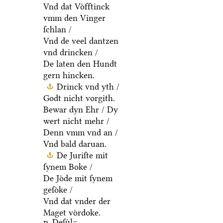
Vnd dat Voͤfftinck
vmm den Vinger
ſchlan /
Vnd de veel dantzen
vnd drincken /
De laten den Hundt
gern hincken.
Drinck vnd yth /
Godt nicht vorgith.
Bewar dyn Ehr / Dy
wert nicht mehr /
Denn vmm vnd an /
Vnd bald daruan.
De Juriſte mit
ſynem Boke /
De Joͤde mit ſynem
geſoͤke /
Vnd dat vnder der
Maget voͤrdoke.
Deſuͤl=