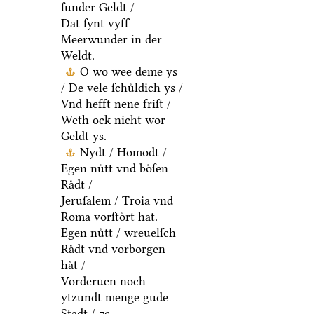
ſunder Geldt /
Dat ſynt vyff
Meerwunder in der
Weldt.
O wo wee deme ys
/ De vele ſchuͤldich ys /
Vnd hefft nene friſt /
Weth ock nicht wor
Geldt ys.
Nydt / Homodt /
Egen nuͤtt vnd boͤſen
Raͤdt /
Jeruſalem / Troia vnd
Roma vorſtoͤrt hat.
Egen nuͤtt / wreuelſch
Raͤdt vnd vorborgen
haͤt /
Vorderuen noch
ytzundt menge gude
Stadt / ⁊c.