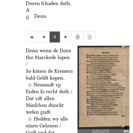
Doren ſchaden doth.
A
Denn
ij
4
Denn wenn de Dorn
tho Marckede lopen
/
So koͤnen de Kremers
bald Geldt kopen.
Nemandt vp
Erden ſo recht doth /
Dat ydt allen
Minſchen duͤnckt
weſen gudt.
Hedden wy alle
einen Gelouen /
Godt vnd dat