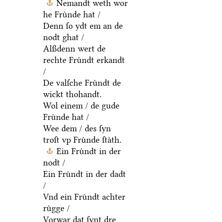
Nemandt weth wor
he Fruͤnde hat /
Denn ſo ydt em an de
nodt ghat /
Alßdenn wert de
rechte Fruͤndt erkandt
/
De valſche Fruͤndt de
wickt thohandt.
Wol einem / de gude
Fruͤnde hat /
Wee dem / des ſyn
troſt vp Fruͤnde ſtaͤth.
Ein Fruͤndt in der
nodt /
Ein Fruͤndt in der dadt
/
Vnd ein Fruͤndt achter
ruͤgge /
Vorwar dat ſynt dre