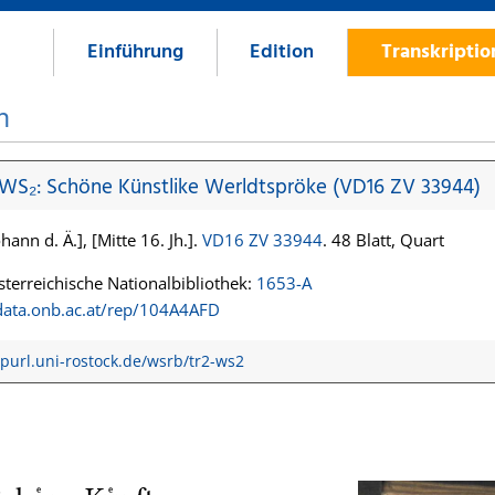
Einführung
Edition
Transkripti
n
 WS₂: Schöne Künstlike Werldtspröke (VD16 ZV 33944)
hann d. Ä.], [Mitte 16. Jh.].
VD16 ZV 33944
. 48 Blatt, Quart
terreichische Nationalbibliothek:
1653-A
/data.onb.ac.at/rep/104A4AFD
/purl.uni-rostock.de/wsrb/tr2-ws2