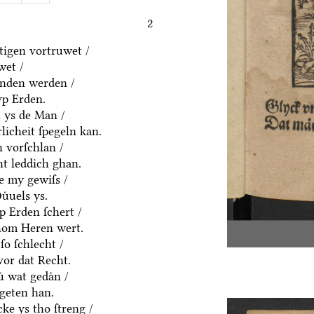
2
igen vortruwet /
wet /
anden werden /
vp Erden.
h ys de Man /
rlicheit ſpegeln kan.
 vorſchlan /
ht leddich ghan.
e my gewiſs /
uͤuels ys.
p Erden ſchert /
hom Heren wert.
ſo ſchlecht /
vor dat Recht.
ͤ wat gedaͤn /
geten han.
ke ys tho ſtreng /