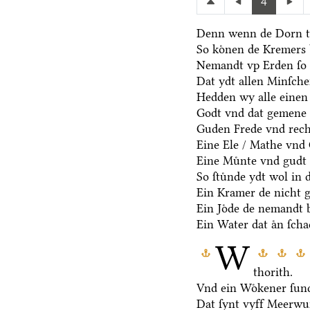
4
Denn wenn de Dorn t
So koͤnen de Kremers 
Nemandt vp Erden ſo 
Dat ydt allen Minſche
Hedden wy alle einen
Godt vnd dat gemene 
Guden Frede vnd rech
Eine Ele / Mathe vnd
Eine Muͤnte vnd gudt 
So ſtuͤnde ydt wol in 
Ein Kramer de nicht ge
Ein Joͤde de nemandt b
Ein Water dat aͤn ſcha
W
thorith.
Vnd ein Woͤkener ſund
Dat ſynt vyff Meerwu