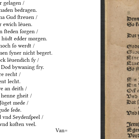
ͤr gelagen /
chaden bedragen.
na Gud ſtreuen /
 ewich leͤuen.
n ſteden ſorgen /
n huͤdt edder morgen.
noch ſo werdt /
men ſyner nicht begert.
k leͤuendich ſy /
 Dod bywaning fry.
e recht /
nt lecht.
ye an deith /
 henne gheit /
Joͤget mede /
gude ſede.
 vnd Seydenſpeel /
vnd koſten veel.
Van=