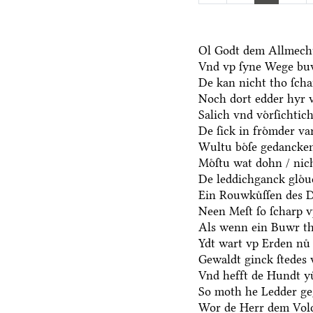
Ol Godt dem Allmecht
Vnd vp ſyne Wege bu
De kan nicht tho ſch
Noch dort edder hyr 
Salich vnd voͤrſichtic
De ſick in froͤmder va
Wultu boͤſe gedancken
Moͤſtu wat dohn / nic
De leddichganck gloͤu
Ein Rouwkuͤſſen des D
Neen Meſt ſo ſcharp v
Als wenn ein Buwr t
Ydt wart vp Erden nuͤ 
Gewaldt ginck ſtedes 
Vnd hefft de Hundt yu
So moth he Ledder ge
Wor de Herr dem Volc