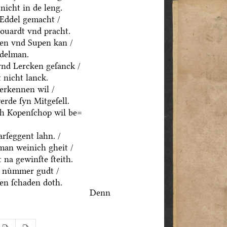
nicht in de leng.
 Eddel gemacht /
houardt vnd pracht.
ten vnd Supen kan /
ddelman.
vnd Lercken geſanck /
 nicht lanck.
erkennen wil /
rde ſyn Mitgeſell.
ch Kopenſchop wil be=
rſeggent lahn. /
an weinich gheit /
 na gewinſte ſteith.
 nuͤmmer gudt /
n ſchaden doth.
Denn