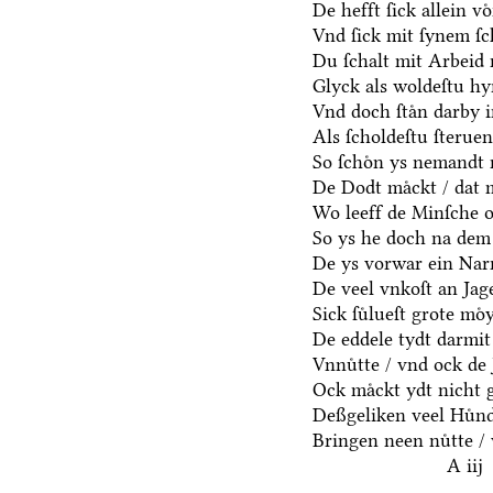
De hefft ſick allein vo
Vnd ſick mit ſynem ſ
Du ſchalt mit Arbeid 
Glyck als woldeſtu hyr
Vnd doch ſtaͤn darby i
Als ſcholdeſtu ſterue
So ſchoͤn ys nemandt 
De Dodt maͤckt / dat 
Wo leeff de Minſche oc
So ys he doch na dem
De ys vorwar ein Narr
De veel vnkoſt an Jage
Sick ſuͤlueſt grote moͤ
De eddele tydt darmit
Vnnuͤtte / vnd ock de 
Ock maͤckt ydt nicht 
Deßgeliken veel Huͤnd
Bringen neen nuͤtte / 
A iij