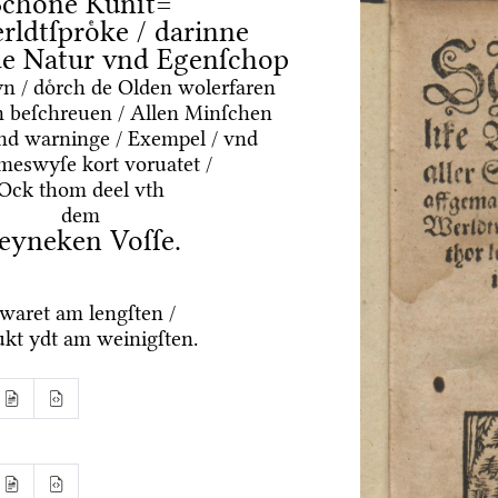
Schoͤne Kuͤnſt=
rldtſproͤke / darinne
nde Natur vnd Egenſchop
yn / doͤrch de Olden wolerfaren
 beſchreuen / Allen Minſchen
vnd warninge / Exempel / vnd
meswyſe kort voruatet /
Ock thom deel vth
dem
eyneken Voſſe.
waret am lengſten /
ukt ydt am weinigſten.