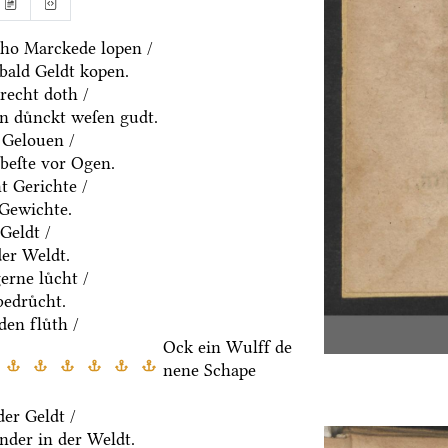
ho Marckede lopen /
bald Geldt kopen.
recht doth /
n duͤnckt weſen gudt.
 Gelouen /
beſte vor Ogen.
t Gerichte /
 Gewichte.
Geldt /
der Weldt.
rne luͤcht /
edruͤcht.
den fluͤth /
Ock ein Wulff de
nene Schape
er Geldt /
nder in der Weldt.