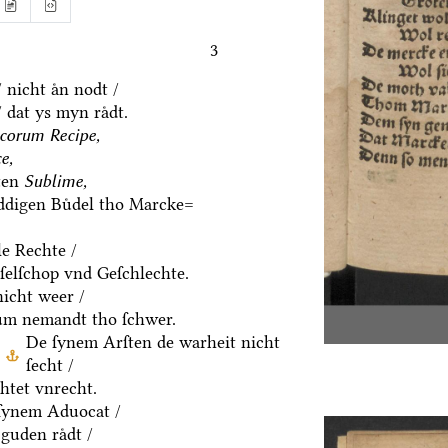
3
 nicht aͤn nodt /
 dat ys myn raͤdt.
corum Recipe,
e,
ten
Sublime,
eddigen Buͤdel tho Marcke=
le Rechte /
eſelſchop vnd Geſchlechte.
icht weer /
um nemandt tho ſchwer.
De ſynem Arſten de warheit nicht
ſecht /
htet vnrecht.
ſynem Aduocat /
guden raͤdt /