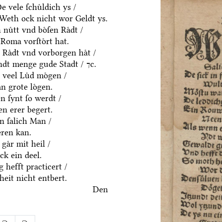
 vele ſchuͤldich ys /
/ Weth ock nicht wor Geldt ys.
uͤtt vnd boͤſen Raͤdt /
Roma vorſtoͤrt hat.
 Raͤdt vnd vorborgen haͤt /
dt menge gude Stadt / ⁊c.
 veel Luͤd moͤgen /
n grote loͤgen.
 ſynt ſo werdt /
n erer begert.
in ſalich Man /
eren kan.
gaͤr mit heil /
k ein deel.
 hefft practicert /
eit nicht entbert.
Den