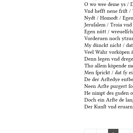
O wo wee deme ys / De
Vnd hefft nene friſt 
Nydt / Homodt / Egen n
Jeruſalem / Troia vnd 
Egen nuͤtt / wreuelſch
Vorderuen noch ytzun
My duͤnckt nicht / dat
Veel Wahr vorkoͤpen aͤ
Denn legen vnd dregen
Tho allem koͤpende me
Men ſprickt / dat ſy e
De der Arſtedye entb
Neen Arſte purgert ſo 
He nimpt des guden oc
Doch ein Arſte de lang
Der Kunſt vnd eruarnh