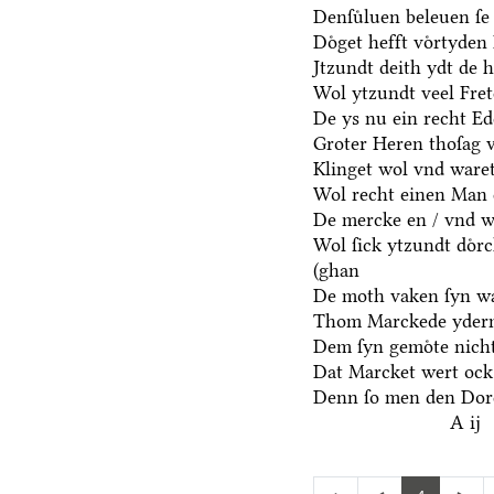
Denſuͤluen beleuen ſe 
Doͤget hefft voͤrtyden
Jtzundt deith ydt de 
Wol ytzundt veel Fre
De ys nu ein recht E
Groter Heren thoſag 
Klinget wol vnd waret
Wol recht einen Man 
De mercke en / vnd we
Wol ſick ytzundt doͤr
(ghan
De moth vaken ſyn wa
Thom Marckede yderm
Dem ſyn gemoͤte nicht
Dat Marcket wert ock
Denn ſo men den Dore
A ij