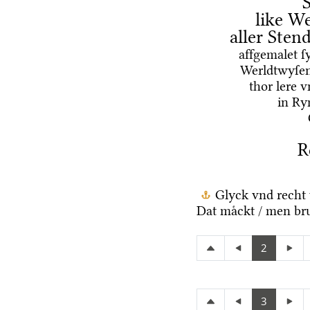
like We
aller Ste
affgemalet ſ
Werldtwyſen
thor lere 
in Ry
R
Glyck vnd recht 
Dat maͤckt / men br
2
3