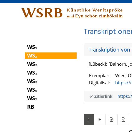
WSRB
Künstlike Werltspröke
Eyn schön rimbökelin
und
Transkriptione
WS₁
Transkription von
WS₂
WS₃
[Lübeck]: [Balhorn, Jo
WS₄
Exemplar:
Wien, Ös
WS₅
Digitalisat:
https:/
WS₆
Zitierlink
https:/
WS₇
RB
1