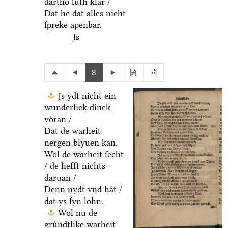
dartho ſuͤth klar /
Dat he dat alles nicht
ſpreke apenbar.
Js
8
Js ydt nicht ein
wunderlick dinck
voͤran /
Dat de warheit
nergen blyuen kan.
Wol de warheit ſecht
/ de hefft nichts
daruan /
Denn nydt vnd haͤt /
dat ys ſyn lohn.
Wol nu de
gruͤndtlike warheit