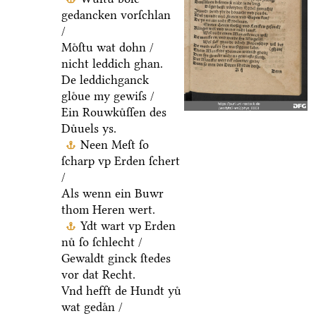
gedancken vorſchlan
/
Moͤſtu wat dohn /
nicht leddich ghan.
De leddichganck
gloͤue my gewiſs /
Ein Rouwkuͤſſen des
Duͤuels ys.
Neen Meſt ſo
ſcharp vp Erden ſchert
/
Als wenn ein Buwr
thom Heren wert.
Ydt wart vp Erden
nuͤ ſo ſchlecht /
Gewaldt ginck ſtedes
vor dat Recht.
Vnd hefft de Hundt yuͤ
wat gedaͤn /