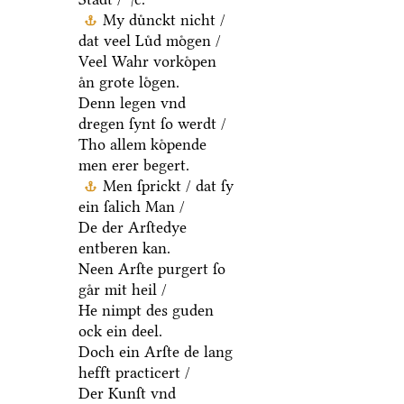
My duͤnckt nicht /
dat veel Luͤd moͤgen /
Veel Wahr vorkoͤpen
aͤn grote loͤgen.
Denn legen vnd
dregen ſynt ſo werdt /
Tho allem koͤpende
men erer begert.
Men ſprickt / dat ſy
ein ſalich Man /
De der Arſtedye
entberen kan.
Neen Arſte purgert ſo
gaͤr mit heil /
He nimpt des guden
ock ein deel.
Doch ein Arſte de lang
hefft practicert /
Der Kunſt vnd