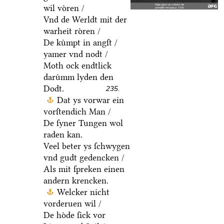
wil voͤren /
Vnd de Werldt mit der
warheit roͤren /
De kuͤmpt in angſt /
yamer vnd nodt /
Moth ock endtlick
daruͤmm lyden den
Dodt.
235.
Dat ys vorwar ein
vorſtendich Man /
De ſyner Tungen wol
raden kan.
Veel beter ys ſchwygen
vnd gudt gedencken /
Als mit ſpreken einen
andern krencken.
Welcker nicht
vorderuen wil /
De hoͤde ſick vor