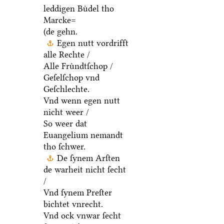
leddigen Buͤdel tho
Marcke=
(de gehn.
Egen nutt vordrifft
alle Rechte /
Alle Fruͤndtſchop /
Geſelſchop vnd
Geſchlechte.
Vnd wenn egen nutt
nicht weer /
So weer dat
Euangelium nemandt
tho ſchwer.
De ſynem Arſten
de warheit nicht ſecht
/
Vnd ſynem Preſter
bichtet vnrecht.
Vnd ock vnwar ſecht