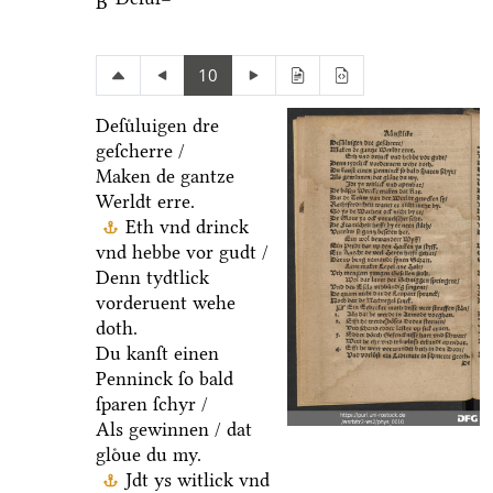
B
10
Deſuͤluigen dre
geſcherre /
Maken de gantze
Werldt erre.
Eth vnd drinck
vnd hebbe vor gudt /
Denn tydtlick
vorderuent wehe
doth.
Du kanſt einen
Penninck ſo bald
ſparen ſchyr /
Als gewinnen / dat
gloͤue du my.
Jdt ys witlick vnd