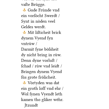
vaſte Bruͤgge.
Gude Fruͤnde vnd
ein vorſoͤcht Swerdt /
Synt in noͤden veel
Geldes werdt.
Mit liſticheit brick
dynem Vyend ſyn
vntruͤw /
Darmit ſyne boͤſsheit
dy nicht bring in ruͤw.
Denn dyne vorluſt /
ſchad / ruͤw vnd leidt /
Bringen dynem Vyend
ſuͤs grote froͤlicheit.
Voͤrtyden was dat
ein groth loff vnd ehr /
Wol ſynen Vyendt leth
kamen tho gliker weͤhr.
Jtzundt