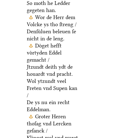
So moth he Ledder
gegeten han.
Wor de Herr dem
Volcke ys tho ſtreng /
Denſuͤluen beleuen ſe
nicht in de leng.
Doͤget hefft
voͤrtyden Eddel
gemacht /
Jtzundt deith ydt de
houardt vnd pracht.
Wol ytzundt veel
Freten vnd Supen kan
/
De ys nu ein recht
Eddelman.
Groter Heren
thoſag vnd Lercken
geſanck /
Klinget wol vnd waret