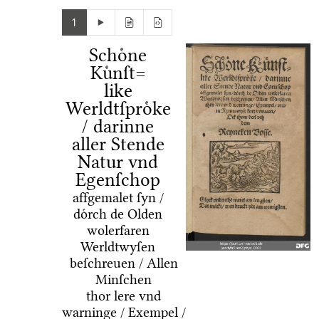
1
Schoͤne
Kuͤnſt=
like
Werldtſproͤke
/ darinne
aller Stende
Natur vnd
Egenſchop
affgemalet ſyn /
doͤrch de Olden
wolerfaren
Werldtwyſen
beſchreuen / Allen
Minſchen
thor lere vnd
warninge / Exempel /