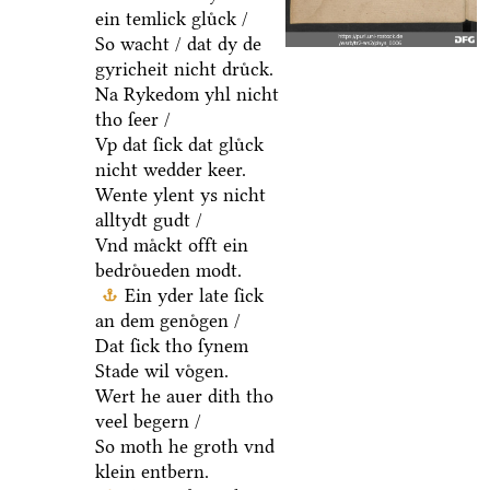
ein temlick gluͤck /
So wacht / dat dy de
gyricheit nicht druͤck.
Na Rykedom yhl nicht
tho ſeer /
Vp dat ſick dat gluͤck
nicht wedder keer.
Wente ylent ys nicht
alltydt gudt /
Vnd maͤckt offt ein
bedroͤueden modt.
Ein yder late ſick
an dem genoͤgen /
Dat ſick tho ſynem
Stade wil voͤgen.
Wert he auer dith tho
veel begern /
So moth he groth vnd
klein entbern.