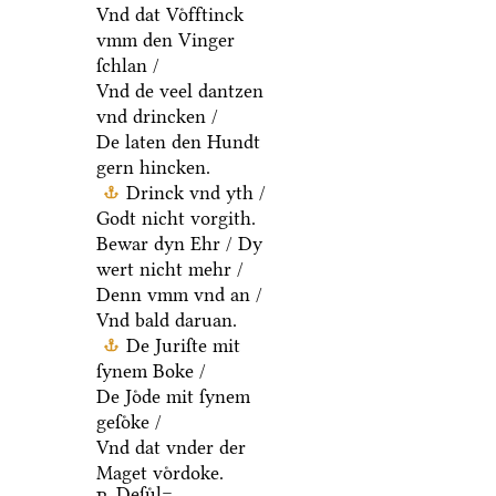
Vnd dat Voͤfftinck
vmm den Vinger
ſchlan /
Vnd de veel dantzen
vnd drincken /
De laten den Hundt
gern hincken.
Drinck vnd yth /
Godt nicht vorgith.
Bewar dyn Ehr / Dy
wert nicht mehr /
Denn vmm vnd an /
Vnd bald daruan.
De Juriſte mit
ſynem Boke /
De Joͤde mit ſynem
geſoͤke /
Vnd dat vnder der
Maget voͤrdoke.
Deſuͤl=