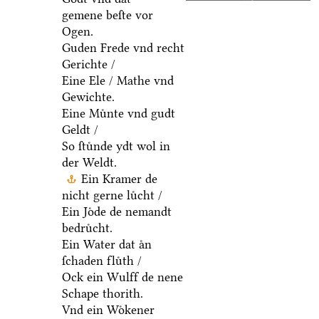
gemene beſte vor
Ogen.
Guden Frede vnd recht
Gerichte /
Eine Ele / Mathe vnd
Gewichte.
Eine Muͤnte vnd gudt
Geldt /
So ſtuͤnde ydt wol in
der Weldt.
Ein Kramer de
nicht gerne luͤcht /
Ein Joͤde de nemandt
bedruͤcht.
Ein Water dat aͤn
ſchaden fluͤth /
Ock ein Wulff de nene
Schape thorith.
Vnd ein Woͤkener