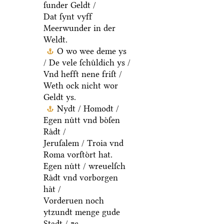
ſunder Geldt /
Dat ſynt vyff
Meerwunder in der
Weldt.
O wo wee deme ys
/ De vele ſchuͤldich ys /
Vnd hefft nene friſt /
Weth ock nicht wor
Geldt ys.
Nydt / Homodt /
Egen nuͤtt vnd boͤſen
Raͤdt /
Jeruſalem / Troia vnd
Roma vorſtoͤrt hat.
Egen nuͤtt / wreuelſch
Raͤdt vnd vorborgen
haͤt /
Vorderuen noch
ytzundt menge gude
Stadt / ⁊c.