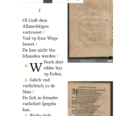
2
Ol Godt dem
Allmechtigen
vortruwet /
Vnd vp ſyne Wege
buwet /
De kan nicht tho
ſchanden werden /
Noch dort
W
edder hyr
vp Erden.
Salich vnd
voͤrſichtich ys de
Man /
De ſick in froͤmder
varlicheit ſpegeln
kan.
Wultu boͤſe