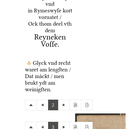
vnd
in Rymeswyſe kort
voruatet /
Ock thom deel vth
dem
Reyneken
Voſſe.
Glyck vnd recht
waret am lengſten /
Dat maͤckt / men
brukt ydt am
weinigſten.
2
3