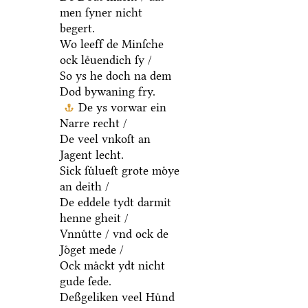
men ſyner nicht
begert.
Wo leeff de Minſche
ock leͤuendich ſy /
So ys he doch na dem
Dod bywaning fry.
De ys vorwar ein
Narre recht /
De veel vnkoſt an
Jagent lecht.
Sick ſuͤlueſt grote moͤye
an deith /
De eddele tydt darmit
henne gheit /
Vnnuͤtte / vnd ock de
Joͤget mede /
Ock maͤckt ydt nicht
gude ſede.
Deßgeliken veel Huͤnd