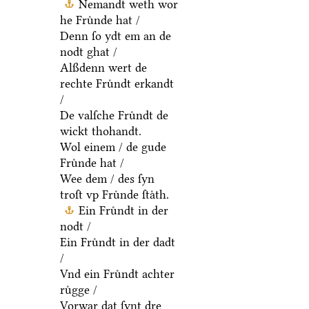
Nemandt weth wor
he Fruͤnde hat /
Denn ſo ydt em an de
nodt ghat /
Alßdenn wert de
rechte Fruͤndt erkandt
/
De valſche Fruͤndt de
wickt thohandt.
Wol einem / de gude
Fruͤnde hat /
Wee dem / des ſyn
troſt vp Fruͤnde ſtaͤth.
Ein Fruͤndt in der
nodt /
Ein Fruͤndt in der dadt
/
Vnd ein Fruͤndt achter
ruͤgge /
Vorwar dat ſynt dre