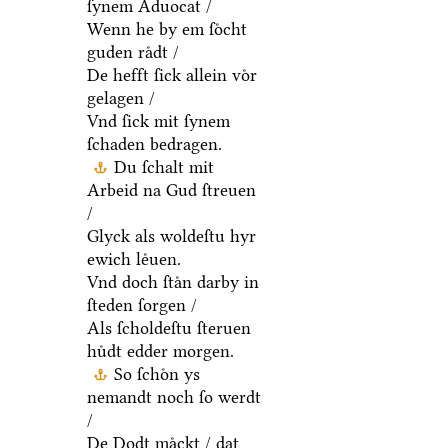
ſynem Aduocat /
Wenn he by em ſoͤcht
guden raͤdt /
De hefft ſick allein voͤr
gelagen /
Vnd ſick mit ſynem
ſchaden bedragen.
Du ſchalt mit
Arbeid na Gud ſtreuen
/
Glyck als woldeſtu hyr
ewich leͤuen.
Vnd doch ſtaͤn darby in
ſteden ſorgen /
Als ſcholdeſtu ſteruen
huͤdt edder morgen.
So ſchoͤn ys
nemandt noch ſo werdt
/
De Dodt maͤckt / dat