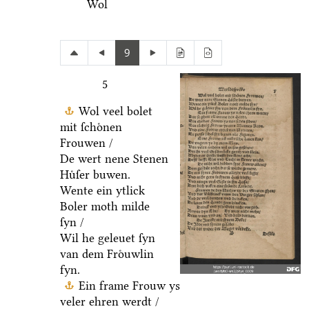
Wol
9
5
Wol veel bolet
mit ſchoͤnen
Frouwen /
De wert nene Stenen
Huͤſer buwen.
Wente ein ytlick
Boler moth milde
ſyn /
Wil he geleuet ſyn
van dem Froͤuwlin
fyn.
Ein frame Frouw ys
veler ehren werdt /