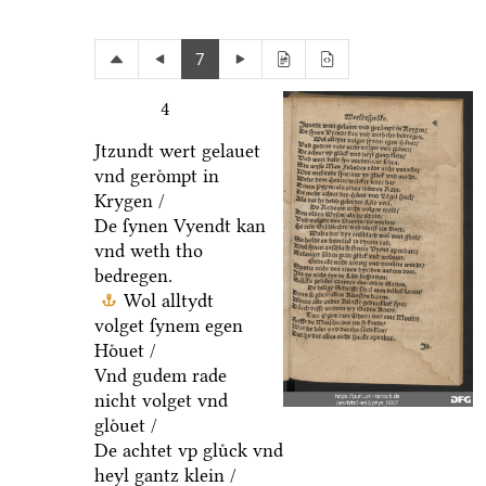
7
4
Jtzundt wert gelauet
vnd geroͤmpt in
Krygen /
De ſynen Vyendt kan
vnd weth tho
bedregen.
Wol alltydt
volget ſynem egen
Hoͤuet /
Vnd gudem rade
nicht volget vnd
gloͤuet /
De achtet vp gluͤck vnd
heyl gantz klein /