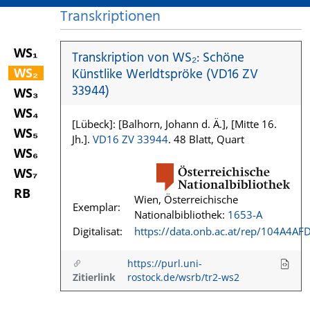
Transkriptionen
WS₁
Transkription von WS₂: Schöne
WS₂
Künstlike Werldtspröke (VD16 ZV
33944)
WS₃
WS₄
[Lübeck]: [Balhorn, Johann d. Ä.], [Mitte 16.
WS₅
Jh.].
VD16 ZV 33944
. 48 Blatt, Quart
WS₆
WS₇
RB
Wien, Österreichische
Exemplar:
Nationalbibliothek:
1653-A
Digitalisat:
https://data.onb.ac.at/rep/104A4AF
https://purl.uni-
Zitierlink
rostock.de/wsrb/tr2-ws2