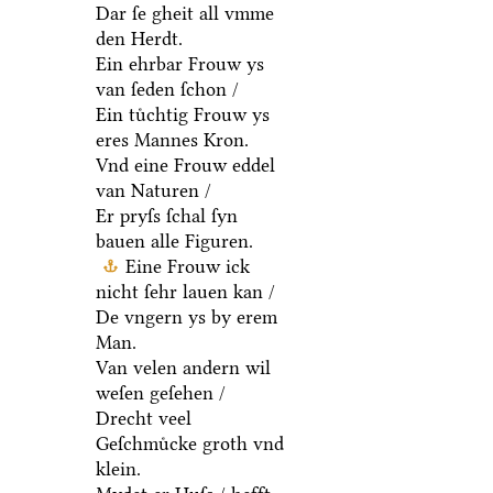
Dar ſe gheit all vmme
den Herdt.
Ein ehrbar Frouw ys
van ſeden ſchon /
Ein tuͤchtig Frouw ys
eres Mannes Kron.
Vnd eine Frouw eddel
van Naturen /
Er pryſs ſchal ſyn
bauen alle Figuren.
Eine Frouw ick
nicht ſehr lauen kan /
De vngern ys by erem
Man.
Van velen andern wil
weſen geſehen /
Drecht veel
Geſchmuͤcke groth vnd
klein.