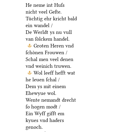
He neme int Huſs
nicht veel Geſte.
Tuͤchtig ehr kricht bald
ein wandel /
De Werldt ys nu vull
van ſoͤlckem handel.
Groten Heren vnd
ſchoͤnen Frouwen /
Schal men veel denen
vnd weinich truwen.
Wol leeff hefft wat
he leuen ſchal /
Dem ys mit einem
Ehewyue wol.
Wente nemandt drecht
ſo hogen modt /
Ein Wyff gifft em
kyues vnd haders
genoch.