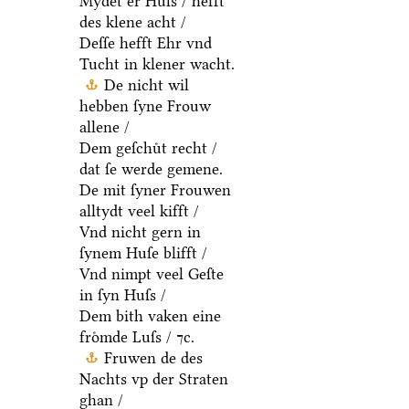
Mydet er Huſs / hefft
des klene acht /
Deſſe hefft Ehr vnd
Tucht in klener wacht.
De nicht wil
hebben ſyne Frouw
allene /
Dem geſchuͤt recht /
dat ſe werde gemene.
De mit ſyner Frouwen
alltydt veel kifft /
Vnd nicht gern in
ſynem Huſe blifft /
Vnd nimpt veel Geſte
in ſyn Huſs /
Dem bith vaken eine
froͤmde Luſs / ⁊c.
Fruwen de des
Nachts vp der Straten
ghan /