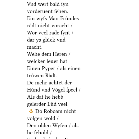
Vnd wert bald ſyn
vorderuent ſehen.
Ein wyſs Man Fruͤndes
raͤdt nicht voracht /
Wor veel rade ſynt /
dar ys gluͤck vnd
macht.
Wehe dem Heren /
welcker leuer hat
Einen Pyper / als einen
truͤwen Raͤdt.
De mehr achtet der
Huͤnd vnd Voͤgel ſpeel /
Als dat he hebb
gelerder Luͤd veel.
Do Roboam nicht
volgen wold /
Den olden Wyſen / als
he ſchold /