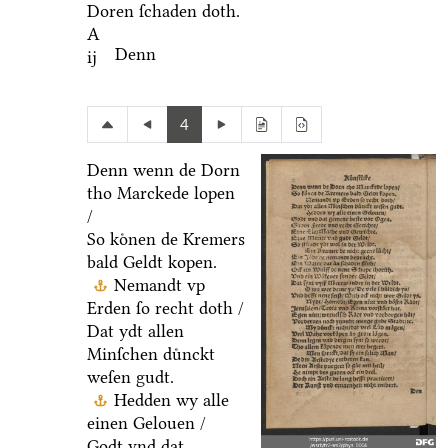
Doren ſchaden doth.
A
Denn
ij
4
Denn wenn de Dorn
tho Marckede lopen
/
So koͤnen de Kremers
bald Geldt kopen.
Nemandt vp
Erden ſo recht doth /
Dat ydt allen
Minſchen duͤnckt
weſen gudt.
Hedden wy alle
einen Gelouen /
Godt vnd dat