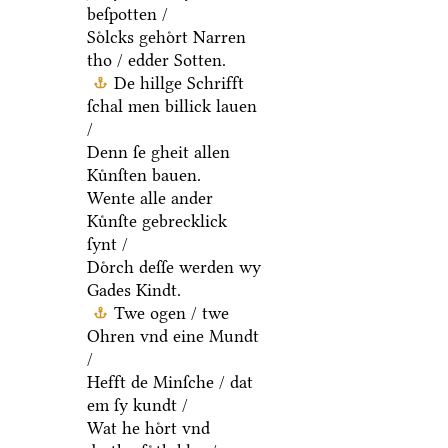
beſpotten /
Soͤlcks gehoͤrt Narren
tho / edder Sotten.
De hillge Schrifft
ſchal men billick lauen
/
Denn ſe gheit allen
Kuͤnſten bauen.
Wente alle ander
Kuͤnſte gebrecklick
ſynt /
Doͤrch deſſe werden wy
Gades Kindt.
Twe ogen / twe
Ohren vnd eine Mundt
/
Hefft de Minſche / dat
em ſy kundt /
Wat he hoͤrt vnd