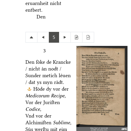
eruarnheit nicht
entbert.
Den
5
3
Den ſoͤke de Krancke
/ nicht aͤn nodt /
Sunder metich leͤuen
/ dat ys myn raͤdt.
Hoͤde dy vor der
Medicorum Recipe,
Vor der Juriſten
Codice,
Vnd vor der
Alchimiſten
Sublime,
Suͤs werſtu mit eim