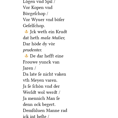
Loͤgen vnd Spil /
Vor Kopen vnd
Boͤrgeſchop /
Vor Wyuer vnd boͤſer
Geſelſchop.
Jck weth ein Krudt
dat heth
mala Mulier,
Dar hoͤde dy voͤr
prudenter.
De dar hefft eine
Frouwe yunck van
Jaren /
Da late ſe nicht vaken
vth Meyen varen.
Js ſe ſchoͤn vnd der
Werldt wol werdt /
Ja mennich Man ſe
denn ock begert.
Demſuͤluen Manne rad
ick int beſte /