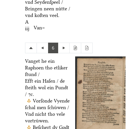
vnd Seydenſpeel /
Bringen neen nuͤtte /
vnd koſten veel.
A
Van=
iij
6
Vanget he ein
Raphoen tho etliker
ſtund /
Efft ein Haſen / de
ſteith wol ein Pundt
/ ⁊c.
Vorſoͤnde Vyende
ſchal men ſchuͤwen /
Vnd nicht tho vele
vortruͤwen.
Beſchert dy Godt