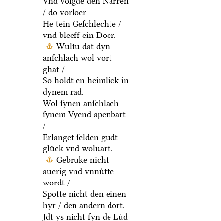
Vnd volgde den Narren
/ do vorloer
He tein Geſchlechte /
vnd bleeff ein Doer.
Wultu dat dyn
anſchlach wol vort
ghat /
So holdt en heimlick in
dynem rad.
Wol ſynen anſchlach
ſynem Vyend apenbart
/
Erlanget ſelden gudt
gluͤck vnd woluart.
Gebruke nicht
auerig vnd vnnuͤtte
wordt /
Spotte nicht den einen
hyr / den andern dort.
Jdt ys nicht fyn de Luͤd