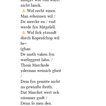
nicht lanck.
Wol recht einen
Man erkennen wil /
De mercke en / vnd
werde ſyn Mitgeſell.
Wol ſick ytzundt
doͤrch Kopenſchop wil
be=
(ghan
De moth vaken ſyn
warſeggent lahn. /
Thom Marckede
yderman weinich gheit
/
Dem ſyn gemoͤte nicht
na gewinſte ſteith.
Dat Marcket wert ock
nuͤmmer gudt /
Denn ſo men den