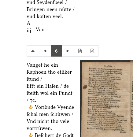
vnd Seydenſpeel /
Bringen neen nuͤtte /
vnd koſten veel.
A
Van=
iij
6
Vanget he ein
Raphoen tho etliker
ſtund /
Efft ein Haſen / de
ſteith wol ein Pundt
/ ⁊c.
Vorſoͤnde Vyende
ſchal men ſchuͤwen /
Vnd nicht tho vele
vortruͤwen.
Beſchert dy Godt