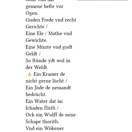
gemene beſte vor
Ogen.
Guden Frede vnd recht
Gerichte /
Eine Ele / Mathe vnd
Gewichte.
Eine Muͤnte vnd gudt
Geldt /
So ſtuͤnde ydt wol in
der Weldt.
Ein Kramer de
nicht gerne luͤcht /
Ein Joͤde de nemandt
bedruͤcht.
Ein Water dat aͤn
ſchaden fluͤth /
Ock ein Wulff de nene
Schape thorith.
Vnd ein Woͤkener