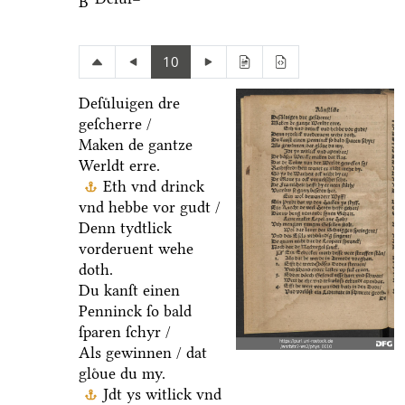
B
10
Deſuͤluigen dre
geſcherre /
Maken de gantze
Werldt erre.
Eth vnd drinck
vnd hebbe vor gudt /
Denn tydtlick
vorderuent wehe
doth.
Du kanſt einen
Penninck ſo bald
ſparen ſchyr /
Als gewinnen / dat
gloͤue du my.
Jdt ys witlick vnd