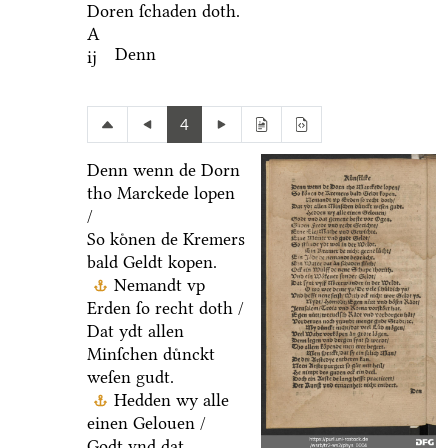
Doren ſchaden doth.
A
Denn
ij
4
Denn wenn de Dorn
tho Marckede lopen
/
So koͤnen de Kremers
bald Geldt kopen.
Nemandt vp
Erden ſo recht doth /
Dat ydt allen
Minſchen duͤnckt
weſen gudt.
Hedden wy alle
einen Gelouen /
Godt vnd dat