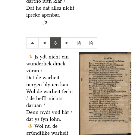
dartho ſuͤth klar /
Dat he dat alles nicht
ſpreke apenbar.
Js
8
Js ydt nicht ein
wunderlick dinck
voͤran /
Dat de warheit
nergen blyuen kan.
Wol de warheit ſecht
/ de hefft nichts
daruan /
Denn nydt vnd haͤt /
dat ys ſyn lohn.
Wol nu de
gruͤndtlike warheit