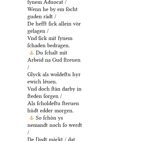
ſynem Aduocat /
Wenn he by em ſoͤcht
guden raͤdt /
De hefft ſick allein voͤr
gelagen /
Vnd ſick mit ſynem
ſchaden bedragen.
Du ſchalt mit
Arbeid na Gud ſtreuen
/
Glyck als woldeſtu hyr
ewich leͤuen.
Vnd doch ſtaͤn darby in
ſteden ſorgen /
Als ſcholdeſtu ſteruen
huͤdt edder morgen.
So ſchoͤn ys
nemandt noch ſo werdt
/
De Dodt maͤckt / dat