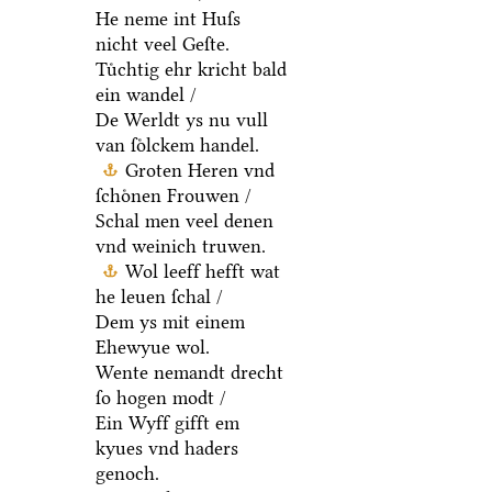
He neme int Huſs
nicht veel Geſte.
Tuͤchtig ehr kricht bald
ein wandel /
De Werldt ys nu vull
van ſoͤlckem handel.
Groten Heren vnd
ſchoͤnen Frouwen /
Schal men veel denen
vnd weinich truwen.
Wol leeff hefft wat
he leuen ſchal /
Dem ys mit einem
Ehewyue wol.
Wente nemandt drecht
ſo hogen modt /
Ein Wyff gifft em
kyues vnd haders
genoch.