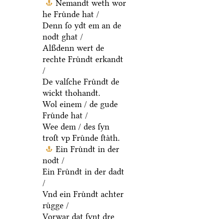
Nemandt weth wor
he Fruͤnde hat /
Denn ſo ydt em an de
nodt ghat /
Alßdenn wert de
rechte Fruͤndt erkandt
/
De valſche Fruͤndt de
wickt thohandt.
Wol einem / de gude
Fruͤnde hat /
Wee dem / des ſyn
troſt vp Fruͤnde ſtaͤth.
Ein Fruͤndt in der
nodt /
Ein Fruͤndt in der dadt
/
Vnd ein Fruͤndt achter
ruͤgge /
Vorwar dat ſynt dre