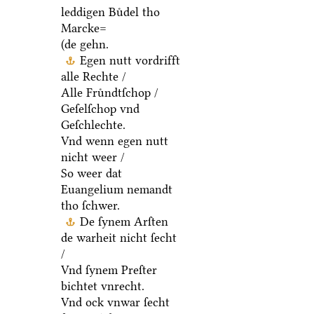
leddigen Buͤdel tho
Marcke=
(de gehn.
Egen nutt vordrifft
alle Rechte /
Alle Fruͤndtſchop /
Geſelſchop vnd
Geſchlechte.
Vnd wenn egen nutt
nicht weer /
So weer dat
Euangelium nemandt
tho ſchwer.
De ſynem Arſten
de warheit nicht ſecht
/
Vnd ſynem Preſter
bichtet vnrecht.
Vnd ock vnwar ſecht