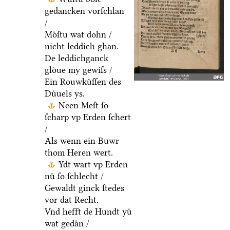
gedancken vorſchlan
/
Moͤſtu wat dohn /
nicht leddich ghan.
De leddichganck
gloͤue my gewiſs /
Ein Rouwkuͤſſen des
Duͤuels ys.
Neen Meſt ſo
ſcharp vp Erden ſchert
/
Als wenn ein Buwr
thom Heren wert.
Ydt wart vp Erden
nuͤ ſo ſchlecht /
Gewaldt ginck ſtedes
vor dat Recht.
Vnd hefft de Hundt yuͤ
wat gedaͤn /