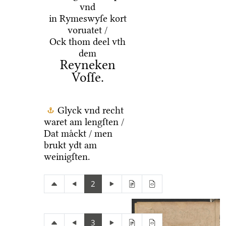
vnd
in Rymeswyſe kort
voruatet /
Ock thom deel vth
dem
Reyneken
Voſſe.
Glyck vnd recht
waret am lengſten /
Dat maͤckt / men
brukt ydt am
weinigſten.
2
3