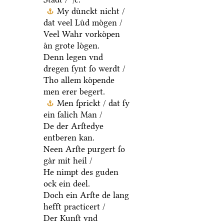
My duͤnckt nicht /
dat veel Luͤd moͤgen /
Veel Wahr vorkoͤpen
aͤn grote loͤgen.
Denn legen vnd
dregen ſynt ſo werdt /
Tho allem koͤpende
men erer begert.
Men ſprickt / dat ſy
ein ſalich Man /
De der Arſtedye
entberen kan.
Neen Arſte purgert ſo
gaͤr mit heil /
He nimpt des guden
ock ein deel.
Doch ein Arſte de lang
hefft practicert /
Der Kunſt vnd