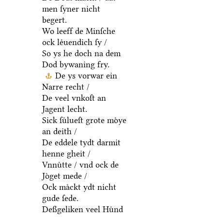
men ſyner nicht
begert.
Wo leeff de Minſche
ock leͤuendich ſy /
So ys he doch na dem
Dod bywaning fry.
De ys vorwar ein
Narre recht /
De veel vnkoſt an
Jagent lecht.
Sick ſuͤlueſt grote moͤye
an deith /
De eddele tydt darmit
henne gheit /
Vnnuͤtte / vnd ock de
Joͤget mede /
Ock maͤckt ydt nicht
gude ſede.
Deßgeliken veel Huͤnd