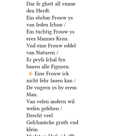
Dar ſe gheit all vmme
den Herdt.
Ein ehrbar Frouw ys
van ſeden ſchon /
Ein tuͤchtig Frouw ys
eres Mannes Kron.
Vnd eine Frouw eddel
van Naturen /
Er pryſs ſchal ſyn
bauen alle Figuren.
Eine Frouw ick
nicht ſehr lauen kan /
De vngern ys by erem
Man.
Van velen andern wil
weſen geſehen /
Drecht veel
Geſchmuͤcke groth vnd
klein.