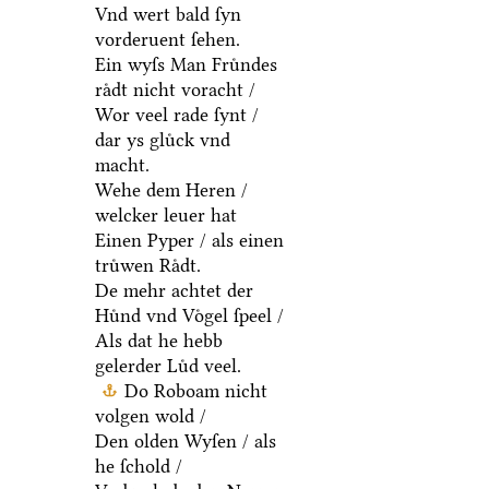
Vnd wert bald ſyn
vorderuent ſehen.
Ein wyſs Man Fruͤndes
raͤdt nicht voracht /
Wor veel rade ſynt /
dar ys gluͤck vnd
macht.
Wehe dem Heren /
welcker leuer hat
Einen Pyper / als einen
truͤwen Raͤdt.
De mehr achtet der
Huͤnd vnd Voͤgel ſpeel /
Als dat he hebb
gelerder Luͤd veel.
Do Roboam nicht
volgen wold /
Den olden Wyſen / als
he ſchold /