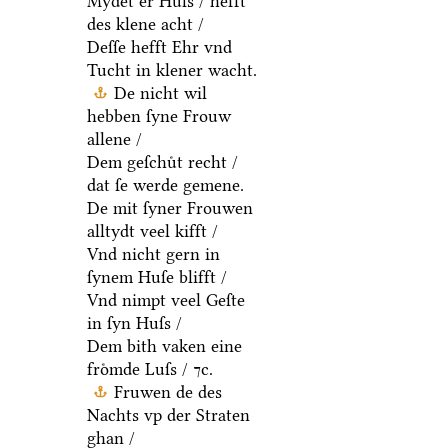
Mydet er Huſs / hefft
des klene acht /
Deſſe hefft Ehr vnd
Tucht in klener wacht.
De nicht wil
hebben ſyne Frouw
allene /
Dem geſchuͤt recht /
dat ſe werde gemene.
De mit ſyner Frouwen
alltydt veel kifft /
Vnd nicht gern in
ſynem Huſe blifft /
Vnd nimpt veel Geſte
in ſyn Huſs /
Dem bith vaken eine
froͤmde Luſs / ⁊c.
Fruwen de des
Nachts vp der Straten
ghan /