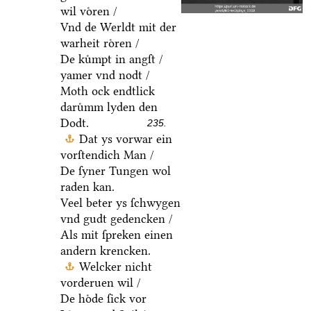
wil voͤren /
Vnd de Werldt mit der
warheit roͤren /
De kuͤmpt in angſt /
yamer vnd nodt /
Moth ock endtlick
daruͤmm lyden den
Dodt.
235.
Dat ys vorwar ein
vorſtendich Man /
De ſyner Tungen wol
raden kan.
Veel beter ys ſchwygen
vnd gudt gedencken /
Als mit ſpreken einen
andern krencken.
Welcker nicht
vorderuen wil /
De hoͤde ſick vor