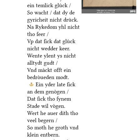
ein temlick gluͤck /
So wacht / dat dy de
gyricheit nicht druͤck.
Na Rykedom yhl nicht
tho ſeer /
Vp dat ſick dat gluͤck
nicht wedder keer.
Wente ylent ys nicht
alltydt gudt /
Vnd maͤckt offt ein
bedroͤueden modt.
Ein yder late ſick
an dem genoͤgen /
Dat ſick tho ſynem
Stade wil voͤgen.
Wert he auer dith tho
veel begern /
So moth he groth vnd
klein entbern.