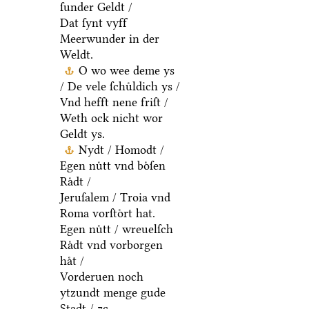
ſunder Geldt /
Dat ſynt vyff
Meerwunder in der
Weldt.
O wo wee deme ys
/ De vele ſchuͤldich ys /
Vnd hefft nene friſt /
Weth ock nicht wor
Geldt ys.
Nydt / Homodt /
Egen nuͤtt vnd boͤſen
Raͤdt /
Jeruſalem / Troia vnd
Roma vorſtoͤrt hat.
Egen nuͤtt / wreuelſch
Raͤdt vnd vorborgen
haͤt /
Vorderuen noch
ytzundt menge gude
Stadt / ⁊c.