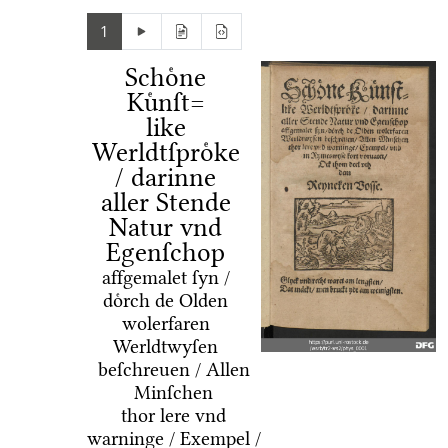
1
Schoͤne
Kuͤnſt=
like
Werldtſproͤke
/ darinne
aller Stende
Natur vnd
Egenſchop
affgemalet ſyn /
doͤrch de Olden
wolerfaren
Werldtwyſen
beſchreuen / Allen
Minſchen
thor lere vnd
warninge / Exempel /