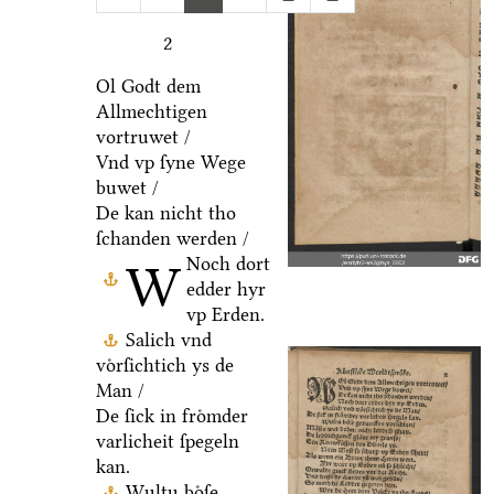
2
Ol Godt dem
Allmechtigen
vortruwet /
Vnd vp ſyne Wege
buwet /
De kan nicht tho
ſchanden werden /
Noch dort
W
edder hyr
vp Erden.
Salich vnd
voͤrſichtich ys de
Man /
De ſick in froͤmder
varlicheit ſpegeln
kan.
Wultu boͤſe