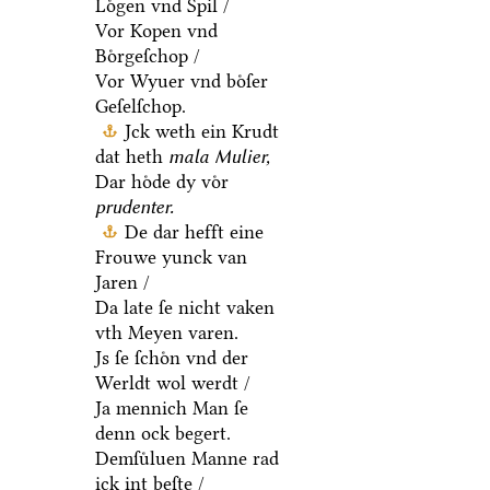
Loͤgen vnd Spil /
Vor Kopen vnd
Boͤrgeſchop /
Vor Wyuer vnd boͤſer
Geſelſchop.
Jck weth ein Krudt
dat heth
mala Mulier,
Dar hoͤde dy voͤr
prudenter.
De dar hefft eine
Frouwe yunck van
Jaren /
Da late ſe nicht vaken
vth Meyen varen.
Js ſe ſchoͤn vnd der
Werldt wol werdt /
Ja mennich Man ſe
denn ock begert.
Demſuͤluen Manne rad
ick int beſte /