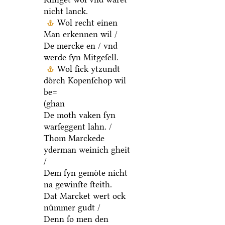
nicht lanck.
Wol recht einen
Man erkennen wil /
De mercke en / vnd
werde ſyn Mitgeſell.
Wol ſick ytzundt
doͤrch Kopenſchop wil
be=
(ghan
De moth vaken ſyn
warſeggent lahn. /
Thom Marckede
yderman weinich gheit
/
Dem ſyn gemoͤte nicht
na gewinſte ſteith.
Dat Marcket wert ock
nuͤmmer gudt /
Denn ſo men den