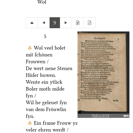
Wol
9
5
Wol veel bolet
mit ſchoͤnen
Frouwen /
De wert nene Stenen
Huͤſer buwen.
Wente ein ytlick
Boler moth milde
ſyn /
Wil he geleuet ſyn
van dem Froͤuwlin
fyn.
Ein frame Frouw ys
veler ehren werdt /