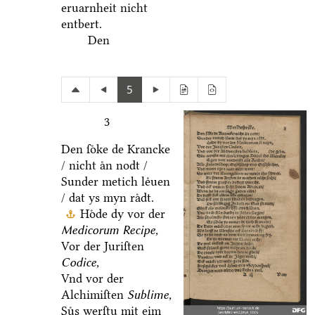
eruarnheit nicht
entbert.
Den
5
3
Den ſoͤke de Krancke
/ nicht aͤn nodt /
Sunder metich leͤuen
/ dat ys myn raͤdt.
Hoͤde dy vor der
Medicorum Recipe,
Vor der Juriſten
Codice,
Vnd vor der
Alchimiſten
Sublime,
Suͤs werſtu mit eim