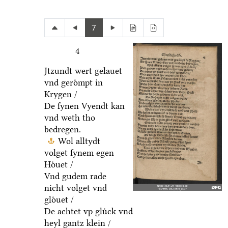
7
4
Jtzundt wert gelauet
vnd geroͤmpt in
Krygen /
De ſynen Vyendt kan
vnd weth tho
bedregen.
Wol alltydt
volget ſynem egen
Hoͤuet /
Vnd gudem rade
nicht volget vnd
gloͤuet /
De achtet vp gluͤck vnd
heyl gantz klein /