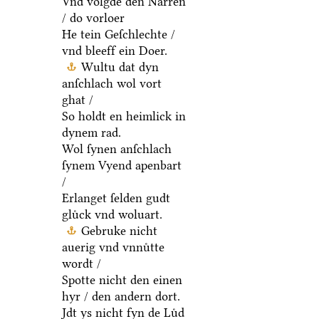
Vnd volgde den Narren
/ do vorloer
He tein Geſchlechte /
vnd bleeff ein Doer.
Wultu dat dyn
anſchlach wol vort
ghat /
So holdt en heimlick in
dynem rad.
Wol ſynen anſchlach
ſynem Vyend apenbart
/
Erlanget ſelden gudt
gluͤck vnd woluart.
Gebruke nicht
auerig vnd vnnuͤtte
wordt /
Spotte nicht den einen
hyr / den andern dort.
Jdt ys nicht fyn de Luͤd