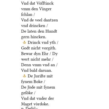
Vnd dat Voͤfftinck
vmm den Vinger
ſchlan /
Vnd de veel dantzen
vnd drincken /
De laten den Hundt
gern hincken.
Drinck vnd yth /
Godt nicht vorgith.
Bewar dyn Ehr / Dy
wert nicht mehr /
Denn vmm vnd an /
Vnd bald daruan.
De Juriſte mit
ſynem Boke /
De Joͤde mit ſynem
geſoͤke /
Vnd dat vnder der
Maget voͤrdoke.
Deſuͤl=