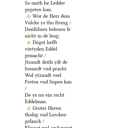
So moth he Ledder
gegeten han.
Wor de Herr dem
Volcke ys tho ſtreng /
Denſuͤluen beleuen ſe
nicht in de leng.
Doͤget hefft
voͤrtyden Eddel
gemacht /
Jtzundt deith ydt de
houardt vnd pracht.
Wol ytzundt veel
Freten vnd Supen kan
/
De ys nu ein recht
Eddelman.
Groter Heren
thoſag vnd Lercken
geſanck /
Klinget wol vnd waret