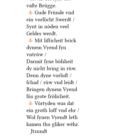
vaſte Bruͤgge.
Gude Fruͤnde vnd
ein vorſoͤcht Swerdt /
Synt in noͤden veel
Geldes werdt.
Mit liſticheit brick
dynem Vyend ſyn
vntruͤw /
Darmit ſyne boͤſsheit
dy nicht bring in ruͤw.
Denn dyne vorluſt /
ſchad / ruͤw vnd leidt /
Bringen dynem Vyend
ſuͤs grote froͤlicheit.
Voͤrtyden was dat
ein groth loff vnd ehr /
Wol ſynen Vyendt leth
kamen tho gliker weͤhr.
Jtzundt