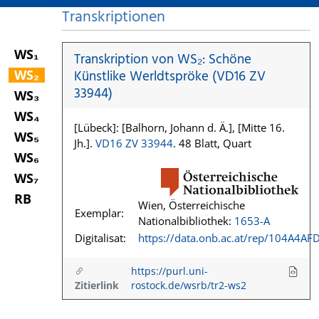
Transkriptionen
WS₁
Transkription von WS₂: Schöne
WS₂
Künstlike Werldtspröke (VD16 ZV
33944)
WS₃
WS₄
[Lübeck]: [Balhorn, Johann d. Ä.], [Mitte 16.
WS₅
Jh.].
VD16 ZV 33944
. 48 Blatt, Quart
WS₆
WS₇
RB
Wien, Österreichische
Exemplar:
Nationalbibliothek:
1653-A
Digitalisat:
https://data.onb.ac.at/rep/104A4AF
https://purl.uni-
Zitierlink
rostock.de/wsrb/tr2-ws2