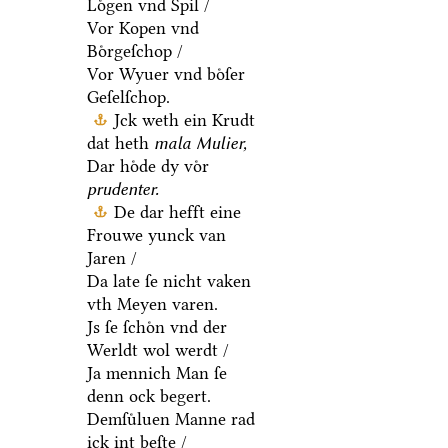
Loͤgen vnd Spil /
Vor Kopen vnd
Boͤrgeſchop /
Vor Wyuer vnd boͤſer
Geſelſchop.
Jck weth ein Krudt
dat heth
mala Mulier,
Dar hoͤde dy voͤr
prudenter.
De dar hefft eine
Frouwe yunck van
Jaren /
Da late ſe nicht vaken
vth Meyen varen.
Js ſe ſchoͤn vnd der
Werldt wol werdt /
Ja mennich Man ſe
denn ock begert.
Demſuͤluen Manne rad
ick int beſte /