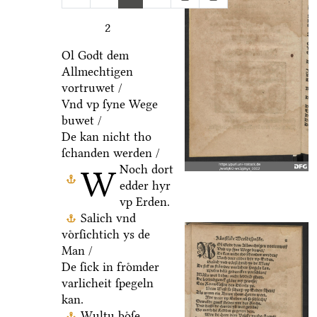
2
Ol Godt dem
Allmechtigen
vortruwet /
Vnd vp ſyne Wege
buwet /
De kan nicht tho
ſchanden werden /
Noch dort
W
edder hyr
vp Erden.
Salich vnd
voͤrſichtich ys de
Man /
De ſick in froͤmder
varlicheit ſpegeln
kan.
Wultu boͤſe