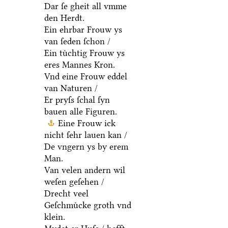
Dar ſe gheit all vmme
den Herdt.
Ein ehrbar Frouw ys
van ſeden ſchon /
Ein tuͤchtig Frouw ys
eres Mannes Kron.
Vnd eine Frouw eddel
van Naturen /
Er pryſs ſchal ſyn
bauen alle Figuren.
Eine Frouw ick
nicht ſehr lauen kan /
De vngern ys by erem
Man.
Van velen andern wil
weſen geſehen /
Drecht veel
Geſchmuͤcke groth vnd
klein.