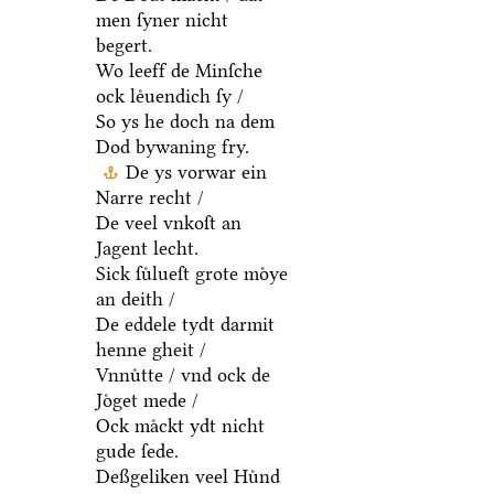
men ſyner nicht
begert.
Wo leeff de Minſche
ock leͤuendich ſy /
So ys he doch na dem
Dod bywaning fry.
De ys vorwar ein
Narre recht /
De veel vnkoſt an
Jagent lecht.
Sick ſuͤlueſt grote moͤye
an deith /
De eddele tydt darmit
henne gheit /
Vnnuͤtte / vnd ock de
Joͤget mede /
Ock maͤckt ydt nicht
gude ſede.
Deßgeliken veel Huͤnd