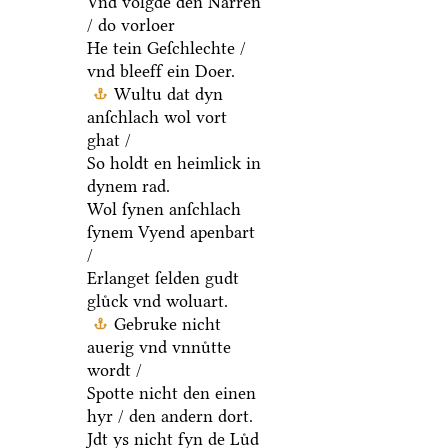
Vnd volgde den Narren
/ do vorloer
He tein Geſchlechte /
vnd bleeff ein Doer.
Wultu dat dyn
anſchlach wol vort
ghat /
So holdt en heimlick in
dynem rad.
Wol ſynen anſchlach
ſynem Vyend apenbart
/
Erlanget ſelden gudt
gluͤck vnd woluart.
Gebruke nicht
auerig vnd vnnuͤtte
wordt /
Spotte nicht den einen
hyr / den andern dort.
Jdt ys nicht fyn de Luͤd