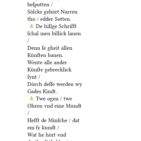
beſpotten /
Soͤlcks gehoͤrt Narren
tho / edder Sotten.
De hillge Schrifft
ſchal men billick lauen
/
Denn ſe gheit allen
Kuͤnſten bauen.
Wente alle ander
Kuͤnſte gebrecklick
ſynt /
Doͤrch deſſe werden wy
Gades Kindt.
Twe ogen / twe
Ohren vnd eine Mundt
/
Hefft de Minſche / dat
em ſy kundt /
Wat he hoͤrt vnd