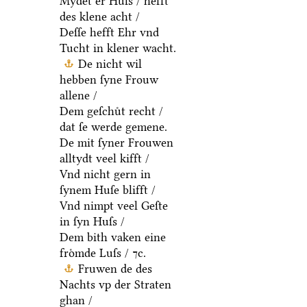
Mydet er Huſs / hefft
des klene acht /
Deſſe hefft Ehr vnd
Tucht in klener wacht.
De nicht wil
hebben ſyne Frouw
allene /
Dem geſchuͤt recht /
dat ſe werde gemene.
De mit ſyner Frouwen
alltydt veel kifft /
Vnd nicht gern in
ſynem Huſe blifft /
Vnd nimpt veel Geſte
in ſyn Huſs /
Dem bith vaken eine
froͤmde Luſs / ⁊c.
Fruwen de des
Nachts vp der Straten
ghan /