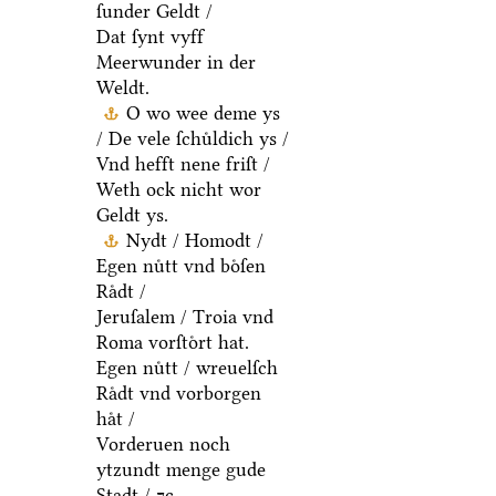
ſunder Geldt /
Dat ſynt vyff
Meerwunder in der
Weldt.
O wo wee deme ys
/ De vele ſchuͤldich ys /
Vnd hefft nene friſt /
Weth ock nicht wor
Geldt ys.
Nydt / Homodt /
Egen nuͤtt vnd boͤſen
Raͤdt /
Jeruſalem / Troia vnd
Roma vorſtoͤrt hat.
Egen nuͤtt / wreuelſch
Raͤdt vnd vorborgen
haͤt /
Vorderuen noch
ytzundt menge gude
Stadt / ⁊c.