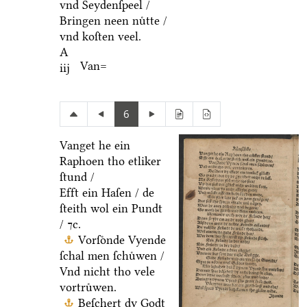
vnd Seydenſpeel /
Bringen neen nuͤtte /
vnd koſten veel.
A
Van=
iij
6
Vanget he ein
Raphoen tho etliker
ſtund /
Efft ein Haſen / de
ſteith wol ein Pundt
/ ⁊c.
Vorſoͤnde Vyende
ſchal men ſchuͤwen /
Vnd nicht tho vele
vortruͤwen.
Beſchert dy Godt