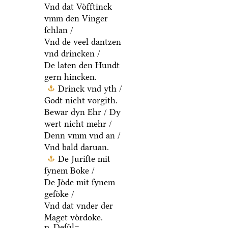
Vnd dat Voͤfftinck
vmm den Vinger
ſchlan /
Vnd de veel dantzen
vnd drincken /
De laten den Hundt
gern hincken.
Drinck vnd yth /
Godt nicht vorgith.
Bewar dyn Ehr / Dy
wert nicht mehr /
Denn vmm vnd an /
Vnd bald daruan.
De Juriſte mit
ſynem Boke /
De Joͤde mit ſynem
geſoͤke /
Vnd dat vnder der
Maget voͤrdoke.
Deſuͤl=