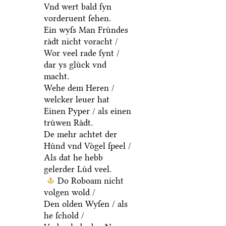
Vnd wert bald ſyn
vorderuent ſehen.
Ein wyſs Man Fruͤndes
raͤdt nicht voracht /
Wor veel rade ſynt /
dar ys gluͤck vnd
macht.
Wehe dem Heren /
welcker leuer hat
Einen Pyper / als einen
truͤwen Raͤdt.
De mehr achtet der
Huͤnd vnd Voͤgel ſpeel /
Als dat he hebb
gelerder Luͤd veel.
Do Roboam nicht
volgen wold /
Den olden Wyſen / als
he ſchold /