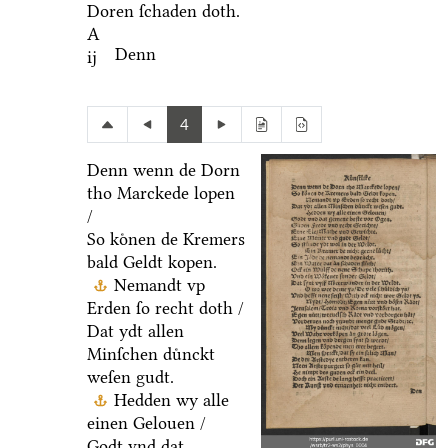
Doren ſchaden doth.
A
Denn
ij
4
Denn wenn de Dorn
tho Marckede lopen
/
So koͤnen de Kremers
bald Geldt kopen.
Nemandt vp
Erden ſo recht doth /
Dat ydt allen
Minſchen duͤnckt
weſen gudt.
Hedden wy alle
einen Gelouen /
Godt vnd dat