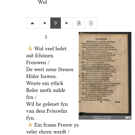
Wol
9
5
Wol veel bolet
mit ſchoͤnen
Frouwen /
De wert nene Stenen
Huͤſer buwen.
Wente ein ytlick
Boler moth milde
ſyn /
Wil he geleuet ſyn
van dem Froͤuwlin
fyn.
Ein frame Frouw ys
veler ehren werdt /