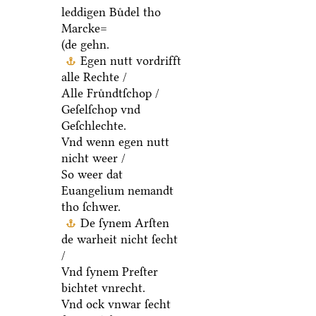
leddigen Buͤdel tho
Marcke=
(de gehn.
Egen nutt vordrifft
alle Rechte /
Alle Fruͤndtſchop /
Geſelſchop vnd
Geſchlechte.
Vnd wenn egen nutt
nicht weer /
So weer dat
Euangelium nemandt
tho ſchwer.
De ſynem Arſten
de warheit nicht ſecht
/
Vnd ſynem Preſter
bichtet vnrecht.
Vnd ock vnwar ſecht