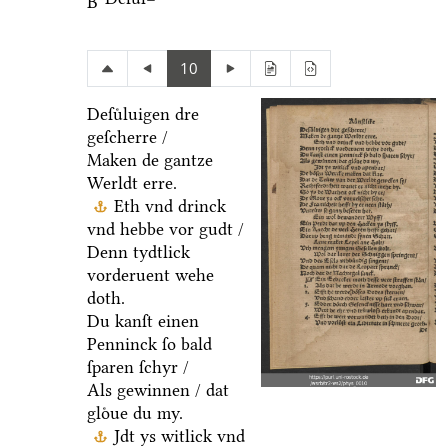
B
10
Deſuͤluigen dre
geſcherre /
Maken de gantze
Werldt erre.
Eth vnd drinck
vnd hebbe vor gudt /
Denn tydtlick
vorderuent wehe
doth.
Du kanſt einen
Penninck ſo bald
ſparen ſchyr /
Als gewinnen / dat
gloͤue du my.
Jdt ys witlick vnd