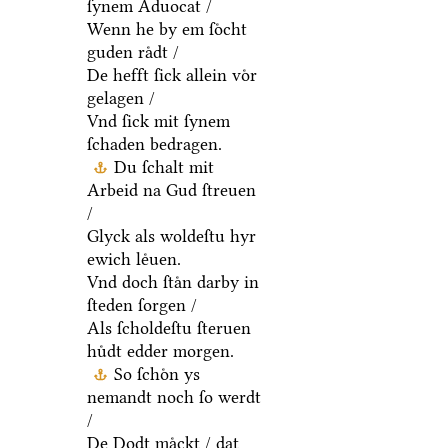
ſynem Aduocat /
Wenn he by em ſoͤcht
guden raͤdt /
De hefft ſick allein voͤr
gelagen /
Vnd ſick mit ſynem
ſchaden bedragen.
Du ſchalt mit
Arbeid na Gud ſtreuen
/
Glyck als woldeſtu hyr
ewich leͤuen.
Vnd doch ſtaͤn darby in
ſteden ſorgen /
Als ſcholdeſtu ſteruen
huͤdt edder morgen.
So ſchoͤn ys
nemandt noch ſo werdt
/
De Dodt maͤckt / dat