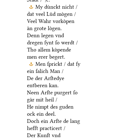
My duͤnckt nicht /
dat veel Luͤd moͤgen /
Veel Wahr vorkoͤpen
aͤn grote loͤgen.
Denn legen vnd
dregen ſynt ſo werdt /
Tho allem koͤpende
men erer begert.
Men ſprickt / dat ſy
ein ſalich Man /
De der Arſtedye
entberen kan.
Neen Arſte purgert ſo
gaͤr mit heil /
He nimpt des guden
ock ein deel.
Doch ein Arſte de lang
hefft practicert /
Der Kunſt vnd