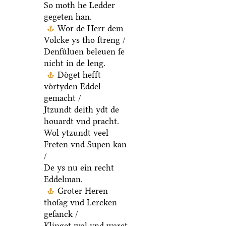
So moth he Ledder
gegeten han.
Wor de Herr dem
Volcke ys tho ſtreng /
Denſuͤluen beleuen ſe
nicht in de leng.
Doͤget hefft
voͤrtyden Eddel
gemacht /
Jtzundt deith ydt de
houardt vnd pracht.
Wol ytzundt veel
Freten vnd Supen kan
/
De ys nu ein recht
Eddelman.
Groter Heren
thoſag vnd Lercken
geſanck /
Klinget wol vnd waret