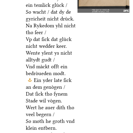
ein temlick gluͤck /
So wacht / dat dy de
gyricheit nicht druͤck.
Na Rykedom yhl nicht
tho ſeer /
Vp dat ſick dat gluͤck
nicht wedder keer.
Wente ylent ys nicht
alltydt gudt /
Vnd maͤckt offt ein
bedroͤueden modt.
Ein yder late ſick
an dem genoͤgen /
Dat ſick tho ſynem
Stade wil voͤgen.
Wert he auer dith tho
veel begern /
So moth he groth vnd
klein entbern.