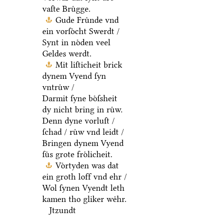
vaſte Bruͤgge.
Gude Fruͤnde vnd
ein vorſoͤcht Swerdt /
Synt in noͤden veel
Geldes werdt.
Mit liſticheit brick
dynem Vyend ſyn
vntruͤw /
Darmit ſyne boͤſsheit
dy nicht bring in ruͤw.
Denn dyne vorluſt /
ſchad / ruͤw vnd leidt /
Bringen dynem Vyend
ſuͤs grote froͤlicheit.
Voͤrtyden was dat
ein groth loff vnd ehr /
Wol ſynen Vyendt leth
kamen tho gliker weͤhr.
Jtzundt