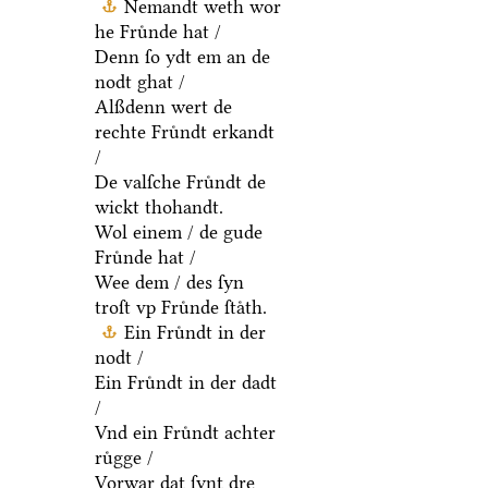
Nemandt weth wor
he Fruͤnde hat /
Denn ſo ydt em an de
nodt ghat /
Alßdenn wert de
rechte Fruͤndt erkandt
/
De valſche Fruͤndt de
wickt thohandt.
Wol einem / de gude
Fruͤnde hat /
Wee dem / des ſyn
troſt vp Fruͤnde ſtaͤth.
Ein Fruͤndt in der
nodt /
Ein Fruͤndt in der dadt
/
Vnd ein Fruͤndt achter
ruͤgge /
Vorwar dat ſynt dre