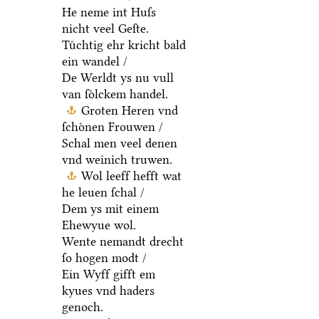
He neme int Huſs
nicht veel Geſte.
Tuͤchtig ehr kricht bald
ein wandel /
De Werldt ys nu vull
van ſoͤlckem handel.
Groten Heren vnd
ſchoͤnen Frouwen /
Schal men veel denen
vnd weinich truwen.
Wol leeff hefft wat
he leuen ſchal /
Dem ys mit einem
Ehewyue wol.
Wente nemandt drecht
ſo hogen modt /
Ein Wyff gifft em
kyues vnd haders
genoch.