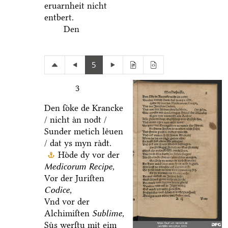
eruarnheit nicht
entbert.
Den
5
3
Den ſoͤke de Krancke
/ nicht aͤn nodt /
Sunder metich leͤuen
/ dat ys myn raͤdt.
Hoͤde dy vor der
Medicorum Recipe,
Vor der Juriſten
Codice,
Vnd vor der
Alchimiſten
Sublime,
Suͤs werſtu mit eim