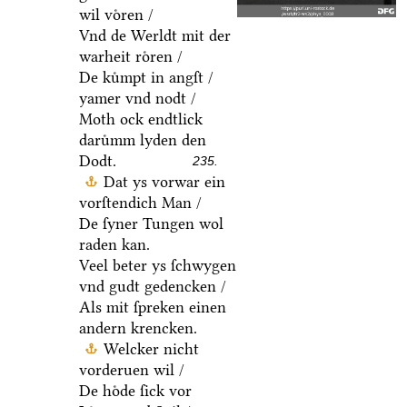
wil voͤren /
Vnd de Werldt mit der
warheit roͤren /
De kuͤmpt in angſt /
yamer vnd nodt /
Moth ock endtlick
daruͤmm lyden den
Dodt.
235.
Dat ys vorwar ein
vorſtendich Man /
De ſyner Tungen wol
raden kan.
Veel beter ys ſchwygen
vnd gudt gedencken /
Als mit ſpreken einen
andern krencken.
Welcker nicht
vorderuen wil /
De hoͤde ſick vor