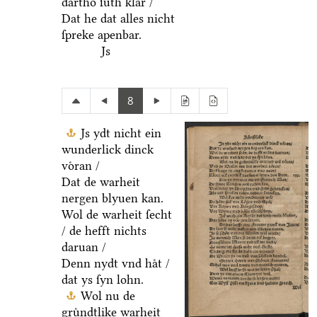
dartho ſuͤth klar /
Dat he dat alles nicht
ſpreke apenbar.
Js
8
Js ydt nicht ein
wunderlick dinck
voͤran /
Dat de warheit
nergen blyuen kan.
Wol de warheit ſecht
/ de hefft nichts
daruan /
Denn nydt vnd haͤt /
dat ys ſyn lohn.
Wol nu de
gruͤndtlike warheit