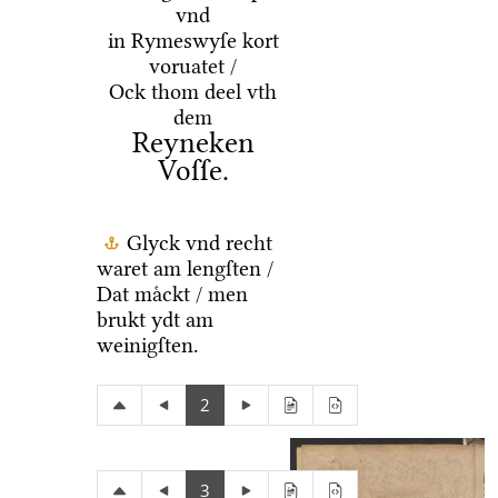
vnd
in Rymeswyſe kort
voruatet /
Ock thom deel vth
dem
Reyneken
Voſſe.
Glyck vnd recht
waret am lengſten /
Dat maͤckt / men
brukt ydt am
weinigſten.
2
3