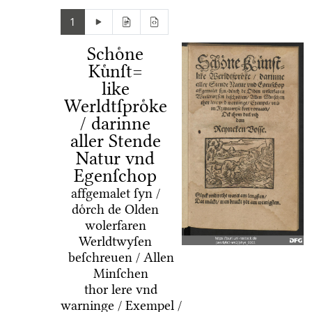
1
Schoͤne
Kuͤnſt=
like
Werldtſproͤke
/ darinne
aller Stende
Natur vnd
Egenſchop
affgemalet ſyn /
doͤrch de Olden
wolerfaren
Werldtwyſen
beſchreuen / Allen
Minſchen
thor lere vnd
warninge / Exempel /