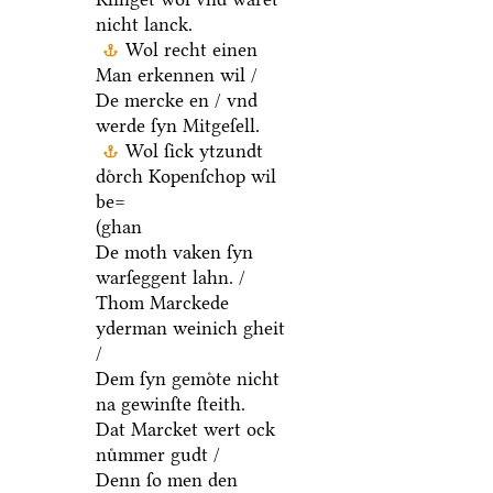
nicht lanck.
Wol recht einen
Man erkennen wil /
De mercke en / vnd
werde ſyn Mitgeſell.
Wol ſick ytzundt
doͤrch Kopenſchop wil
be=
(ghan
De moth vaken ſyn
warſeggent lahn. /
Thom Marckede
yderman weinich gheit
/
Dem ſyn gemoͤte nicht
na gewinſte ſteith.
Dat Marcket wert ock
nuͤmmer gudt /
Denn ſo men den