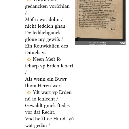
gedancken vorſchlan
/
Moͤſtu wat dohn /
nicht leddich ghan.
De leddichganck
gloͤue my gewiſs /
Ein Rouwkuͤſſen des
Duͤuels ys.
Neen Meſt ſo
ſcharp vp Erden ſchert
/
Als wenn ein Buwr
thom Heren wert.
Ydt wart vp Erden
nuͤ ſo ſchlecht /
Gewaldt ginck ſtedes
vor dat Recht.
Vnd hefft de Hundt yuͤ
wat gedaͤn /