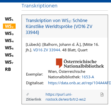
Transkriptionen
WS₁
Transkription von WS₂: Schöne
WS₂
Künstlike Werldtspröke (VD16 ZV
33944)
WS₃
WS₄
[Lübeck]: [Balhorn, Johann d. Ä.], [Mitte 16.
WS₅
Jh.].
VD16 ZV 33944
. 48 Blatt, Quart
WS₆
WS₇
RB
Wien, Österreichische
Exemplar:
Nationalbibliothek:
1653-A
Digitalisat:
https://data.onb.ac.at/rep/104A4AF
https://purl.uni-
Zitierlink
rostock.de/wsrb/tr2-ws2