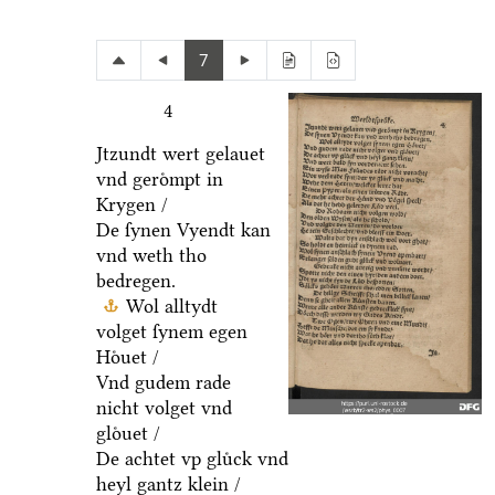
7
4
Jtzundt wert gelauet
vnd geroͤmpt in
Krygen /
De ſynen Vyendt kan
vnd weth tho
bedregen.
Wol alltydt
volget ſynem egen
Hoͤuet /
Vnd gudem rade
nicht volget vnd
gloͤuet /
De achtet vp gluͤck vnd
heyl gantz klein /