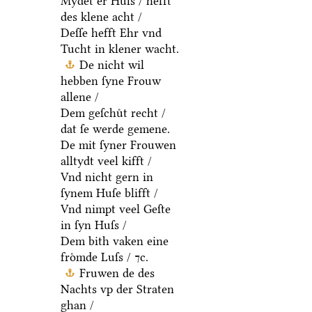
Mydet er Huſs / hefft
des klene acht /
Deſſe hefft Ehr vnd
Tucht in klener wacht.
De nicht wil
hebben ſyne Frouw
allene /
Dem geſchuͤt recht /
dat ſe werde gemene.
De mit ſyner Frouwen
alltydt veel kifft /
Vnd nicht gern in
ſynem Huſe blifft /
Vnd nimpt veel Geſte
in ſyn Huſs /
Dem bith vaken eine
froͤmde Luſs / ⁊c.
Fruwen de des
Nachts vp der Straten
ghan /