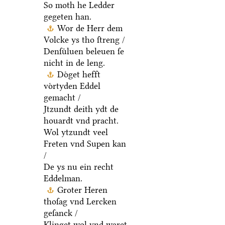
So moth he Ledder
gegeten han.
Wor de Herr dem
Volcke ys tho ſtreng /
Denſuͤluen beleuen ſe
nicht in de leng.
Doͤget hefft
voͤrtyden Eddel
gemacht /
Jtzundt deith ydt de
houardt vnd pracht.
Wol ytzundt veel
Freten vnd Supen kan
/
De ys nu ein recht
Eddelman.
Groter Heren
thoſag vnd Lercken
geſanck /
Klinget wol vnd waret