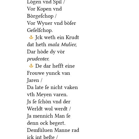
Loͤgen vnd Spil /
Vor Kopen vnd
Boͤrgeſchop /
Vor Wyuer vnd boͤſer
Geſelſchop.
Jck weth ein Krudt
dat heth
mala Mulier,
Dar hoͤde dy voͤr
prudenter.
De dar hefft eine
Frouwe yunck van
Jaren /
Da late ſe nicht vaken
vth Meyen varen.
Js ſe ſchoͤn vnd der
Werldt wol werdt /
Ja mennich Man ſe
denn ock begert.
Demſuͤluen Manne rad
ick int beſte /