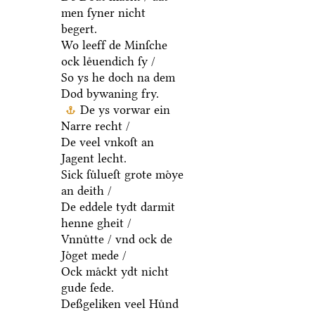
men ſyner nicht
begert.
Wo leeff de Minſche
ock leͤuendich ſy /
So ys he doch na dem
Dod bywaning fry.
De ys vorwar ein
Narre recht /
De veel vnkoſt an
Jagent lecht.
Sick ſuͤlueſt grote moͤye
an deith /
De eddele tydt darmit
henne gheit /
Vnnuͤtte / vnd ock de
Joͤget mede /
Ock maͤckt ydt nicht
gude ſede.
Deßgeliken veel Huͤnd