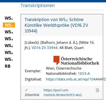
Transkriptionen
WS₁
Transkription von WS₂: Schöne
WS₂
Künstlike Werldtspröke (VD16 ZV
33944)
WS₃
WS₄
[Lübeck]: [Balhorn, Johann d. Ä.], [Mitte 16.
WS₅
Jh.].
VD16 ZV 33944
. 48 Blatt, Quart
WS₆
WS₇
RB
Wien, Österreichische
Exemplar:
Nationalbibliothek:
1653-A
Digitalisat:
https://data.onb.ac.at/rep/104A4AF
https://purl.uni-
Zitierlink
rostock.de/wsrb/tr2-ws2