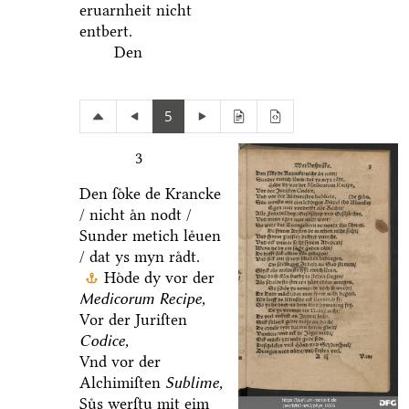
eruarnheit nicht
entbert.
Den
5
3
Den ſoͤke de Krancke
/ nicht aͤn nodt /
Sunder metich leͤuen
/ dat ys myn raͤdt.
Hoͤde dy vor der
Medicorum Recipe,
Vor der Juriſten
Codice,
Vnd vor der
Alchimiſten
Sublime,
Suͤs werſtu mit eim