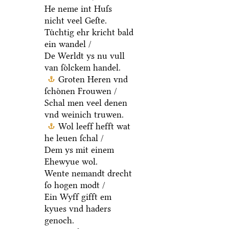
He neme int Huſs
nicht veel Geſte.
Tuͤchtig ehr kricht bald
ein wandel /
De Werldt ys nu vull
van ſoͤlckem handel.
Groten Heren vnd
ſchoͤnen Frouwen /
Schal men veel denen
vnd weinich truwen.
Wol leeff hefft wat
he leuen ſchal /
Dem ys mit einem
Ehewyue wol.
Wente nemandt drecht
ſo hogen modt /
Ein Wyff gifft em
kyues vnd haders
genoch.