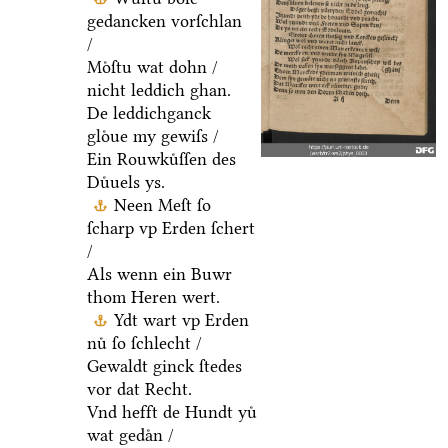
gedancken vorſchlan
/
Moͤſtu wat dohn /
nicht leddich ghan.
De leddichganck
gloͤue my gewiſs /
Ein Rouwkuͤſſen des
Duͤuels ys.
Neen Meſt ſo
ſcharp vp Erden ſchert
/
Als wenn ein Buwr
thom Heren wert.
Ydt wart vp Erden
nuͤ ſo ſchlecht /
Gewaldt ginck ſtedes
vor dat Recht.
Vnd hefft de Hundt yuͤ
wat gedaͤn /