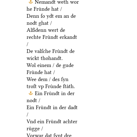
Nemandt weth wor
he Fruͤnde hat /
Denn ſo ydt em an de
nodt ghat /
Alßdenn wert de
rechte Fruͤndt erkandt
/
De valſche Fruͤndt de
wickt thohandt.
Wol einem / de gude
Fruͤnde hat /
Wee dem / des ſyn
troſt vp Fruͤnde ſtaͤth.
Ein Fruͤndt in der
nodt /
Ein Fruͤndt in der dadt
/
Vnd ein Fruͤndt achter
ruͤgge /
Vorwar dat ſynt dre