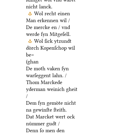
nicht lanck.
Wol recht einen
Man erkennen wil /
De mercke en / vnd
werde ſyn Mitgeſell.
Wol ſick ytzundt
doͤrch Kopenſchop wil
be=
(ghan
De moth vaken ſyn
warſeggent lahn. /
Thom Marckede
yderman weinich gheit
/
Dem ſyn gemoͤte nicht
na gewinſte ſteith.
Dat Marcket wert ock
nuͤmmer gudt /
Denn ſo men den