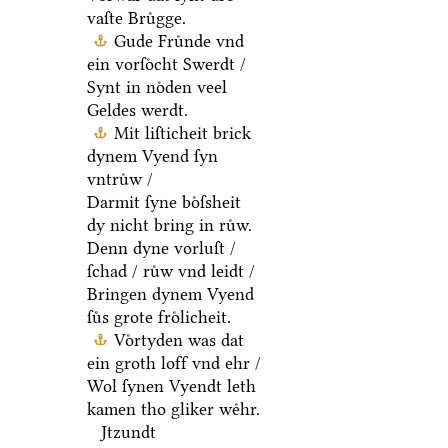
vaſte Bruͤgge.
Gude Fruͤnde vnd
ein vorſoͤcht Swerdt /
Synt in noͤden veel
Geldes werdt.
Mit liſticheit brick
dynem Vyend ſyn
vntruͤw /
Darmit ſyne boͤſsheit
dy nicht bring in ruͤw.
Denn dyne vorluſt /
ſchad / ruͤw vnd leidt /
Bringen dynem Vyend
ſuͤs grote froͤlicheit.
Voͤrtyden was dat
ein groth loff vnd ehr /
Wol ſynen Vyendt leth
kamen tho gliker weͤhr.
Jtzundt