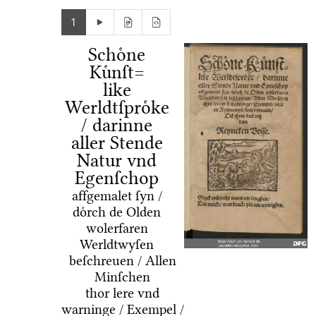
1
Schoͤne
Kuͤnſt=
like
Werldtſproͤke
/ darinne
aller Stende
Natur vnd
Egenſchop
affgemalet ſyn /
doͤrch de Olden
wolerfaren
Werldtwyſen
beſchreuen / Allen
Minſchen
thor lere vnd
warninge / Exempel /