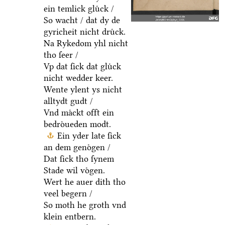
ein temlick gluͤck /
So wacht / dat dy de
gyricheit nicht druͤck.
Na Rykedom yhl nicht
tho ſeer /
Vp dat ſick dat gluͤck
nicht wedder keer.
Wente ylent ys nicht
alltydt gudt /
Vnd maͤckt offt ein
bedroͤueden modt.
Ein yder late ſick
an dem genoͤgen /
Dat ſick tho ſynem
Stade wil voͤgen.
Wert he auer dith tho
veel begern /
So moth he groth vnd
klein entbern.