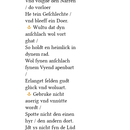
Vnd volgde den Narren
/ do vorloer
He tein Geſchlechte /
vnd bleeff ein Doer.
Wultu dat dyn
anſchlach wol vort
ghat /
So holdt en heimlick in
dynem rad.
Wol ſynen anſchlach
ſynem Vyend apenbart
/
Erlanget ſelden gudt
gluͤck vnd woluart.
Gebruke nicht
auerig vnd vnnuͤtte
wordt /
Spotte nicht den einen
hyr / den andern dort.
Jdt ys nicht fyn de Luͤd