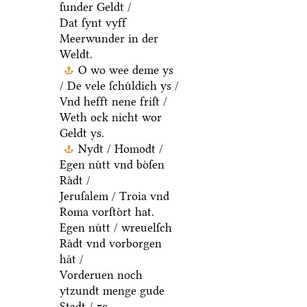
ſunder Geldt /
Dat ſynt vyff
Meerwunder in der
Weldt.
O wo wee deme ys
/ De vele ſchuͤldich ys /
Vnd hefft nene friſt /
Weth ock nicht wor
Geldt ys.
Nydt / Homodt /
Egen nuͤtt vnd boͤſen
Raͤdt /
Jeruſalem / Troia vnd
Roma vorſtoͤrt hat.
Egen nuͤtt / wreuelſch
Raͤdt vnd vorborgen
haͤt /
Vorderuen noch
ytzundt menge gude
Stadt / ⁊c.