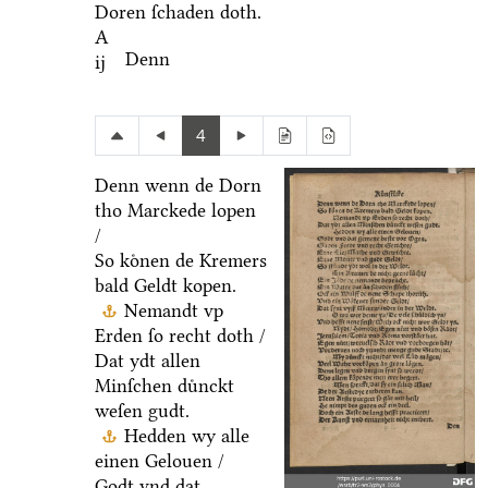
Doren ſchaden doth.
A
Denn
ij
4
Denn wenn de Dorn
tho Marckede lopen
/
So koͤnen de Kremers
bald Geldt kopen.
Nemandt vp
Erden ſo recht doth /
Dat ydt allen
Minſchen duͤnckt
weſen gudt.
Hedden wy alle
einen Gelouen /
Godt vnd dat