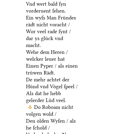
Vnd wert bald ſyn
vorderuent ſehen.
Ein wyſs Man Fruͤndes
raͤdt nicht voracht /
Wor veel rade ſynt /
dar ys gluͤck vnd
macht.
Wehe dem Heren /
welcker leuer hat
Einen Pyper / als einen
truͤwen Raͤdt.
De mehr achtet der
Huͤnd vnd Voͤgel ſpeel /
Als dat he hebb
gelerder Luͤd veel.
Do Roboam nicht
volgen wold /
Den olden Wyſen / als
he ſchold /