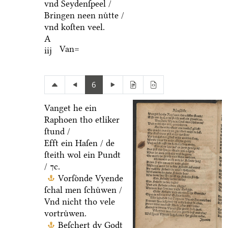
vnd Seydenſpeel /
Bringen neen nuͤtte /
vnd koſten veel.
A
Van=
iij
6
Vanget he ein
Raphoen tho etliker
ſtund /
Efft ein Haſen / de
ſteith wol ein Pundt
/ ⁊c.
Vorſoͤnde Vyende
ſchal men ſchuͤwen /
Vnd nicht tho vele
vortruͤwen.
Beſchert dy Godt