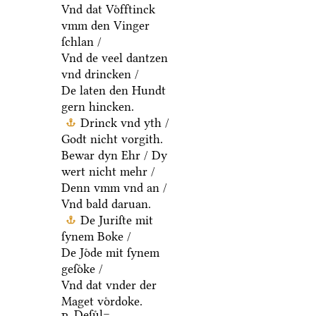
Vnd dat Voͤfftinck
vmm den Vinger
ſchlan /
Vnd de veel dantzen
vnd drincken /
De laten den Hundt
gern hincken.
Drinck vnd yth /
Godt nicht vorgith.
Bewar dyn Ehr / Dy
wert nicht mehr /
Denn vmm vnd an /
Vnd bald daruan.
De Juriſte mit
ſynem Boke /
De Joͤde mit ſynem
geſoͤke /
Vnd dat vnder der
Maget voͤrdoke.
Deſuͤl=