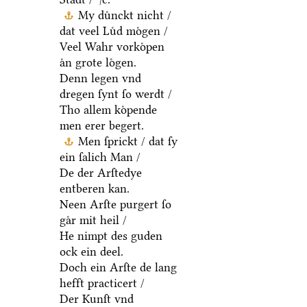
My duͤnckt nicht /
dat veel Luͤd moͤgen /
Veel Wahr vorkoͤpen
aͤn grote loͤgen.
Denn legen vnd
dregen ſynt ſo werdt /
Tho allem koͤpende
men erer begert.
Men ſprickt / dat ſy
ein ſalich Man /
De der Arſtedye
entberen kan.
Neen Arſte purgert ſo
gaͤr mit heil /
He nimpt des guden
ock ein deel.
Doch ein Arſte de lang
hefft practicert /
Der Kunſt vnd