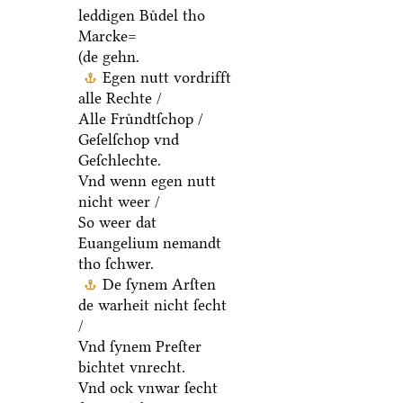
leddigen Buͤdel tho
Marcke=
(de gehn.
Egen nutt vordrifft
alle Rechte /
Alle Fruͤndtſchop /
Geſelſchop vnd
Geſchlechte.
Vnd wenn egen nutt
nicht weer /
So weer dat
Euangelium nemandt
tho ſchwer.
De ſynem Arſten
de warheit nicht ſecht
/
Vnd ſynem Preſter
bichtet vnrecht.
Vnd ock vnwar ſecht