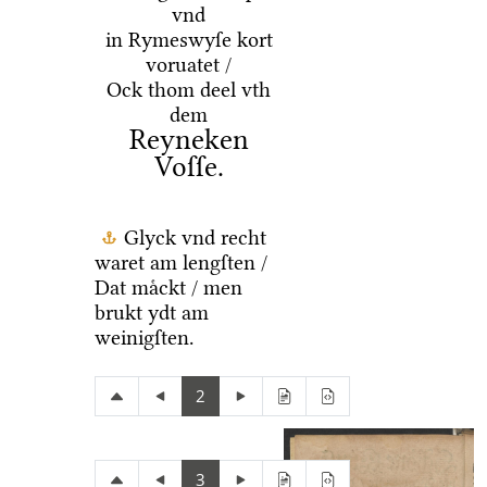
vnd
in Rymeswyſe kort
voruatet /
Ock thom deel vth
dem
Reyneken
Voſſe.
Glyck vnd recht
waret am lengſten /
Dat maͤckt / men
brukt ydt am
weinigſten.
2
3