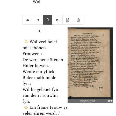
Wol
9
5
Wol veel bolet
mit ſchoͤnen
Frouwen /
De wert nene Stenen
Huͤſer buwen.
Wente ein ytlick
Boler moth milde
ſyn /
Wil he geleuet ſyn
van dem Froͤuwlin
fyn.
Ein frame Frouw ys
veler ehren werdt /