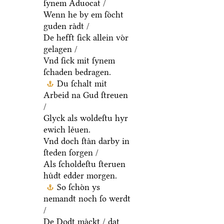
ſynem Aduocat /
Wenn he by em ſoͤcht
guden raͤdt /
De hefft ſick allein voͤr
gelagen /
Vnd ſick mit ſynem
ſchaden bedragen.
Du ſchalt mit
Arbeid na Gud ſtreuen
/
Glyck als woldeſtu hyr
ewich leͤuen.
Vnd doch ſtaͤn darby in
ſteden ſorgen /
Als ſcholdeſtu ſteruen
huͤdt edder morgen.
So ſchoͤn ys
nemandt noch ſo werdt
/
De Dodt maͤckt / dat