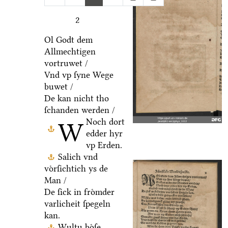
2
Ol Godt dem
Allmechtigen
vortruwet /
Vnd vp ſyne Wege
buwet /
De kan nicht tho
ſchanden werden /
Noch dort
W
edder hyr
vp Erden.
Salich vnd
voͤrſichtich ys de
Man /
De ſick in froͤmder
varlicheit ſpegeln
kan.
Wultu boͤſe