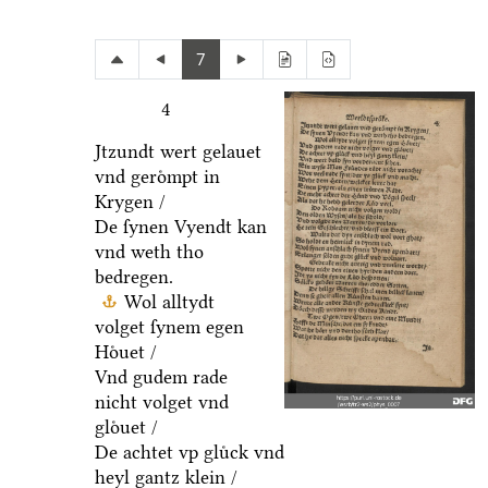
7
4
Jtzundt wert gelauet
vnd geroͤmpt in
Krygen /
De ſynen Vyendt kan
vnd weth tho
bedregen.
Wol alltydt
volget ſynem egen
Hoͤuet /
Vnd gudem rade
nicht volget vnd
gloͤuet /
De achtet vp gluͤck vnd
heyl gantz klein /