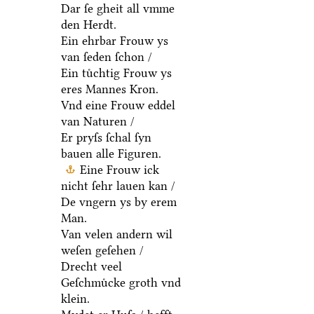
Dar ſe gheit all vmme
den Herdt.
Ein ehrbar Frouw ys
van ſeden ſchon /
Ein tuͤchtig Frouw ys
eres Mannes Kron.
Vnd eine Frouw eddel
van Naturen /
Er pryſs ſchal ſyn
bauen alle Figuren.
Eine Frouw ick
nicht ſehr lauen kan /
De vngern ys by erem
Man.
Van velen andern wil
weſen geſehen /
Drecht veel
Geſchmuͤcke groth vnd
klein.