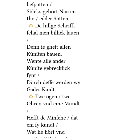
beſpotten /
Soͤlcks gehoͤrt Narren
tho / edder Sotten.
De hillge Schrifft
ſchal men billick lauen
/
Denn ſe gheit allen
Kuͤnſten bauen.
Wente alle ander
Kuͤnſte gebrecklick
ſynt /
Doͤrch deſſe werden wy
Gades Kindt.
Twe ogen / twe
Ohren vnd eine Mundt
/
Hefft de Minſche / dat
em ſy kundt /
Wat he hoͤrt vnd