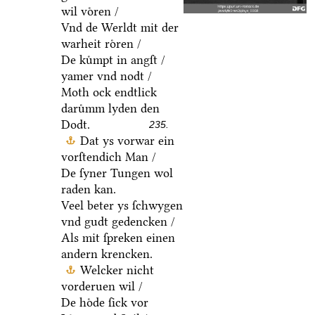
wil voͤren /
Vnd de Werldt mit der
warheit roͤren /
De kuͤmpt in angſt /
yamer vnd nodt /
Moth ock endtlick
daruͤmm lyden den
Dodt.
235.
Dat ys vorwar ein
vorſtendich Man /
De ſyner Tungen wol
raden kan.
Veel beter ys ſchwygen
vnd gudt gedencken /
Als mit ſpreken einen
andern krencken.
Welcker nicht
vorderuen wil /
De hoͤde ſick vor