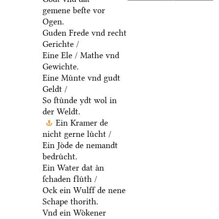
gemene beſte vor
Ogen.
Guden Frede vnd recht
Gerichte /
Eine Ele / Mathe vnd
Gewichte.
Eine Muͤnte vnd gudt
Geldt /
So ſtuͤnde ydt wol in
der Weldt.
Ein Kramer de
nicht gerne luͤcht /
Ein Joͤde de nemandt
bedruͤcht.
Ein Water dat aͤn
ſchaden fluͤth /
Ock ein Wulff de nene
Schape thorith.
Vnd ein Woͤkener