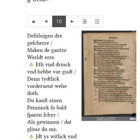
B
10
Deſuͤluigen dre
geſcherre /
Maken de gantze
Werldt erre.
Eth vnd drinck
vnd hebbe vor gudt /
Denn tydtlick
vorderuent wehe
doth.
Du kanſt einen
Penninck ſo bald
ſparen ſchyr /
Als gewinnen / dat
gloͤue du my.
Jdt ys witlick vnd