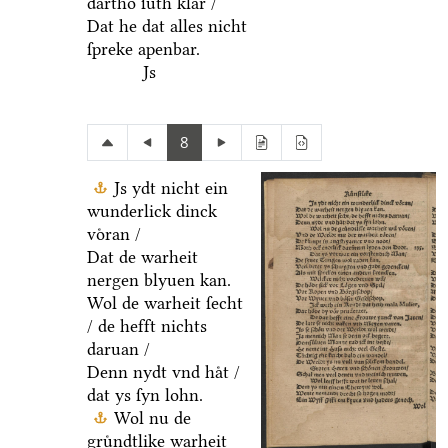
dartho ſuͤth klar /
Dat he dat alles nicht
ſpreke apenbar.
Js
8
Js ydt nicht ein
wunderlick dinck
voͤran /
Dat de warheit
nergen blyuen kan.
Wol de warheit ſecht
/ de hefft nichts
daruan /
Denn nydt vnd haͤt /
dat ys ſyn lohn.
Wol nu de
gruͤndtlike warheit