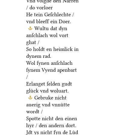
Vnd volgde den Narren
/ do vorloer
He tein Geſchlechte /
vnd bleeff ein Doer.
Wultu dat dyn
anſchlach wol vort
ghat /
So holdt en heimlick in
dynem rad.
Wol ſynen anſchlach
ſynem Vyend apenbart
/
Erlanget ſelden gudt
gluͤck vnd woluart.
Gebruke nicht
auerig vnd vnnuͤtte
wordt /
Spotte nicht den einen
hyr / den andern dort.
Jdt ys nicht fyn de Luͤd