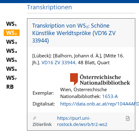
Transkriptionen
WS₁
Transkription von WS₂: Schöne
WS₂
Künstlike Werldtspröke (VD16 ZV
33944)
WS₃
WS₄
[Lübeck]: [Balhorn, Johann d. Ä.], [Mitte 16.
WS₅
Jh.].
VD16 ZV 33944
. 48 Blatt, Quart
WS₆
WS₇
RB
Wien, Österreichische
Exemplar:
Nationalbibliothek:
1653-A
Digitalisat:
https://data.onb.ac.at/rep/104A4AF
https://purl.uni-
Zitierlink
rostock.de/wsrb/tr2-ws2