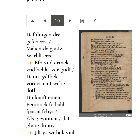
B
10
Deſuͤluigen dre
geſcherre /
Maken de gantze
Werldt erre.
Eth vnd drinck
vnd hebbe vor gudt /
Denn tydtlick
vorderuent wehe
doth.
Du kanſt einen
Penninck ſo bald
ſparen ſchyr /
Als gewinnen / dat
gloͤue du my.
Jdt ys witlick vnd