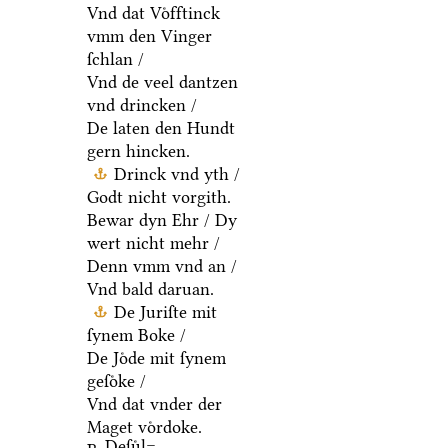
Vnd dat Voͤfftinck
vmm den Vinger
ſchlan /
Vnd de veel dantzen
vnd drincken /
De laten den Hundt
gern hincken.
Drinck vnd yth /
Godt nicht vorgith.
Bewar dyn Ehr / Dy
wert nicht mehr /
Denn vmm vnd an /
Vnd bald daruan.
De Juriſte mit
ſynem Boke /
De Joͤde mit ſynem
geſoͤke /
Vnd dat vnder der
Maget voͤrdoke.
Deſuͤl=