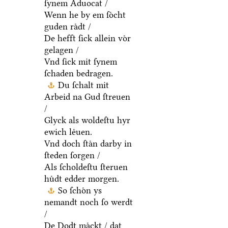
ſynem Aduocat /
Wenn he by em ſoͤcht
guden raͤdt /
De hefft ſick allein voͤr
gelagen /
Vnd ſick mit ſynem
ſchaden bedragen.
Du ſchalt mit
Arbeid na Gud ſtreuen
/
Glyck als woldeſtu hyr
ewich leͤuen.
Vnd doch ſtaͤn darby in
ſteden ſorgen /
Als ſcholdeſtu ſteruen
huͤdt edder morgen.
So ſchoͤn ys
nemandt noch ſo werdt
/
De Dodt maͤckt / dat