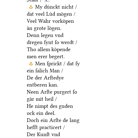
My duͤnckt nicht /
dat veel Luͤd moͤgen /
Veel Wahr vorkoͤpen
aͤn grote loͤgen.
Denn legen vnd
dregen ſynt ſo werdt /
Tho allem koͤpende
men erer begert.
Men ſprickt / dat ſy
ein ſalich Man /
De der Arſtedye
entberen kan.
Neen Arſte purgert ſo
gaͤr mit heil /
He nimpt des guden
ock ein deel.
Doch ein Arſte de lang
hefft practicert /
Der Kunſt vnd