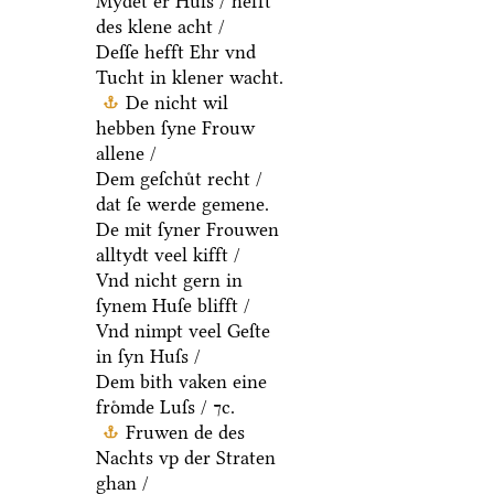
Mydet er Huſs / hefft
des klene acht /
Deſſe hefft Ehr vnd
Tucht in klener wacht.
De nicht wil
hebben ſyne Frouw
allene /
Dem geſchuͤt recht /
dat ſe werde gemene.
De mit ſyner Frouwen
alltydt veel kifft /
Vnd nicht gern in
ſynem Huſe blifft /
Vnd nimpt veel Geſte
in ſyn Huſs /
Dem bith vaken eine
froͤmde Luſs / ⁊c.
Fruwen de des
Nachts vp der Straten
ghan /