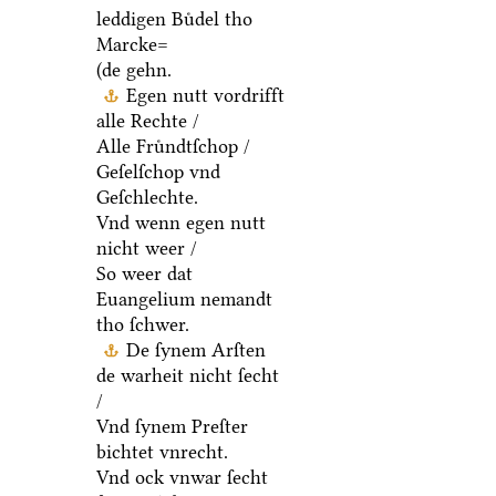
leddigen Buͤdel tho
Marcke=
(de gehn.
Egen nutt vordrifft
alle Rechte /
Alle Fruͤndtſchop /
Geſelſchop vnd
Geſchlechte.
Vnd wenn egen nutt
nicht weer /
So weer dat
Euangelium nemandt
tho ſchwer.
De ſynem Arſten
de warheit nicht ſecht
/
Vnd ſynem Preſter
bichtet vnrecht.
Vnd ock vnwar ſecht