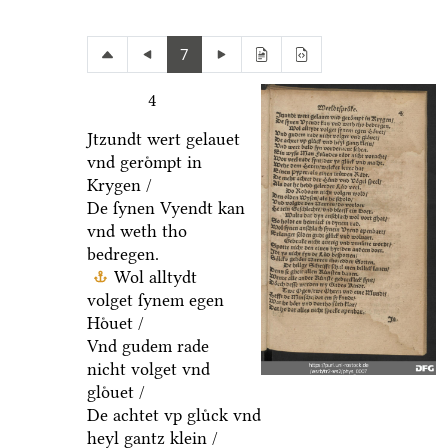
7
4
Jtzundt wert gelauet
vnd geroͤmpt in
Krygen /
De ſynen Vyendt kan
vnd weth tho
bedregen.
Wol alltydt
volget ſynem egen
Hoͤuet /
Vnd gudem rade
nicht volget vnd
gloͤuet /
De achtet vp gluͤck vnd
heyl gantz klein /