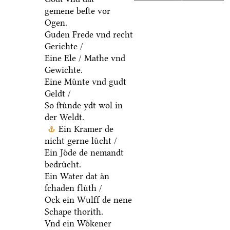
gemene beſte vor
Ogen.
Guden Frede vnd recht
Gerichte /
Eine Ele / Mathe vnd
Gewichte.
Eine Muͤnte vnd gudt
Geldt /
So ſtuͤnde ydt wol in
der Weldt.
Ein Kramer de
nicht gerne luͤcht /
Ein Joͤde de nemandt
bedruͤcht.
Ein Water dat aͤn
ſchaden fluͤth /
Ock ein Wulff de nene
Schape thorith.
Vnd ein Woͤkener