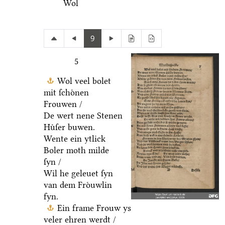
Wol
9
5
Wol veel bolet
mit ſchoͤnen
Frouwen /
De wert nene Stenen
Huͤſer buwen.
Wente ein ytlick
Boler moth milde
ſyn /
Wil he geleuet ſyn
van dem Froͤuwlin
fyn.
Ein frame Frouw ys
veler ehren werdt /