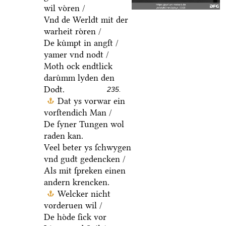
wil voͤren /
Vnd de Werldt mit der
warheit roͤren /
De kuͤmpt in angſt /
yamer vnd nodt /
Moth ock endtlick
daruͤmm lyden den
Dodt.
235.
Dat ys vorwar ein
vorſtendich Man /
De ſyner Tungen wol
raden kan.
Veel beter ys ſchwygen
vnd gudt gedencken /
Als mit ſpreken einen
andern krencken.
Welcker nicht
vorderuen wil /
De hoͤde ſick vor