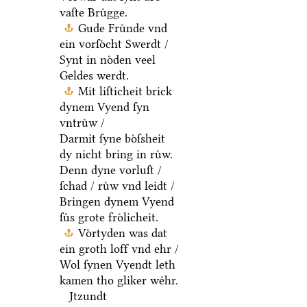
vaſte Bruͤgge.
Gude Fruͤnde vnd
ein vorſoͤcht Swerdt /
Synt in noͤden veel
Geldes werdt.
Mit liſticheit brick
dynem Vyend ſyn
vntruͤw /
Darmit ſyne boͤſsheit
dy nicht bring in ruͤw.
Denn dyne vorluſt /
ſchad / ruͤw vnd leidt /
Bringen dynem Vyend
ſuͤs grote froͤlicheit.
Voͤrtyden was dat
ein groth loff vnd ehr /
Wol ſynen Vyendt leth
kamen tho gliker weͤhr.
Jtzundt