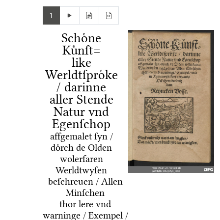
1
Schoͤne
Kuͤnſt=
like
Werldtſproͤke
/ darinne
aller Stende
Natur vnd
Egenſchop
affgemalet ſyn /
doͤrch de Olden
wolerfaren
Werldtwyſen
beſchreuen / Allen
Minſchen
thor lere vnd
warninge / Exempel /