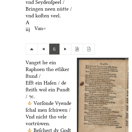
vnd Seydenſpeel /
Bringen neen nuͤtte /
vnd koſten veel.
A
Van=
iij
6
Vanget he ein
Raphoen tho etliker
ſtund /
Efft ein Haſen / de
ſteith wol ein Pundt
/ ⁊c.
Vorſoͤnde Vyende
ſchal men ſchuͤwen /
Vnd nicht tho vele
vortruͤwen.
Beſchert dy Godt