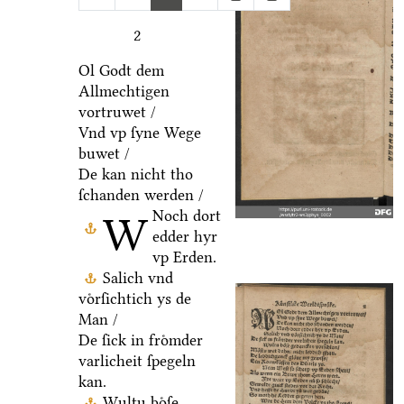
2
Ol Godt dem
Allmechtigen
vortruwet /
Vnd vp ſyne Wege
buwet /
De kan nicht tho
ſchanden werden /
Noch dort
W
edder hyr
vp Erden.
Salich vnd
voͤrſichtich ys de
Man /
De ſick in froͤmder
varlicheit ſpegeln
kan.
Wultu boͤſe