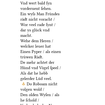
Vnd wert bald ſyn
vorderuent ſehen.
Ein wyſs Man Fruͤndes
raͤdt nicht voracht /
Wor veel rade ſynt /
dar ys gluͤck vnd
macht.
Wehe dem Heren /
welcker leuer hat
Einen Pyper / als einen
truͤwen Raͤdt.
De mehr achtet der
Huͤnd vnd Voͤgel ſpeel /
Als dat he hebb
gelerder Luͤd veel.
Do Roboam nicht
volgen wold /
Den olden Wyſen / als
he ſchold /