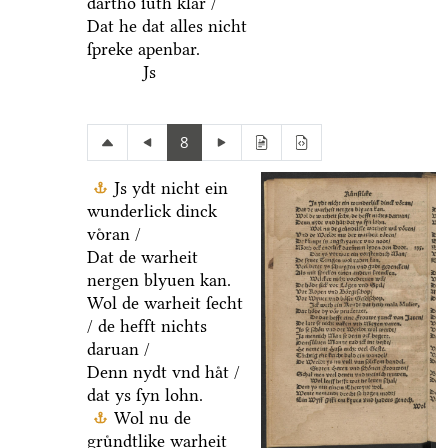
dartho ſuͤth klar /
Dat he dat alles nicht
ſpreke apenbar.
Js
8
Js ydt nicht ein
wunderlick dinck
voͤran /
Dat de warheit
nergen blyuen kan.
Wol de warheit ſecht
/ de hefft nichts
daruan /
Denn nydt vnd haͤt /
dat ys ſyn lohn.
Wol nu de
gruͤndtlike warheit