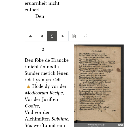
eruarnheit nicht
entbert.
Den
5
3
Den ſoͤke de Krancke
/ nicht aͤn nodt /
Sunder metich leͤuen
/ dat ys myn raͤdt.
Hoͤde dy vor der
Medicorum Recipe,
Vor der Juriſten
Codice,
Vnd vor der
Alchimiſten
Sublime,
Suͤs werſtu mit eim