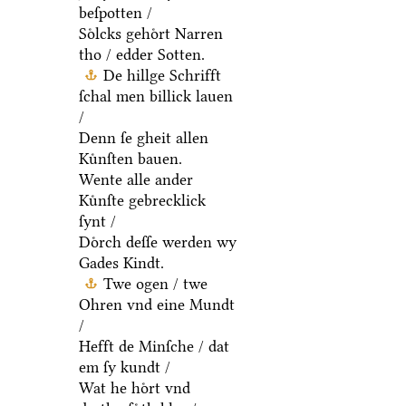
beſpotten /
Soͤlcks gehoͤrt Narren
tho / edder Sotten.
De hillge Schrifft
ſchal men billick lauen
/
Denn ſe gheit allen
Kuͤnſten bauen.
Wente alle ander
Kuͤnſte gebrecklick
ſynt /
Doͤrch deſſe werden wy
Gades Kindt.
Twe ogen / twe
Ohren vnd eine Mundt
/
Hefft de Minſche / dat
em ſy kundt /
Wat he hoͤrt vnd