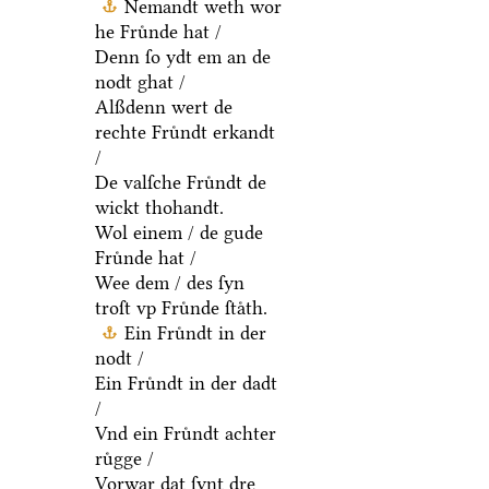
Nemandt weth wor
he Fruͤnde hat /
Denn ſo ydt em an de
nodt ghat /
Alßdenn wert de
rechte Fruͤndt erkandt
/
De valſche Fruͤndt de
wickt thohandt.
Wol einem / de gude
Fruͤnde hat /
Wee dem / des ſyn
troſt vp Fruͤnde ſtaͤth.
Ein Fruͤndt in der
nodt /
Ein Fruͤndt in der dadt
/
Vnd ein Fruͤndt achter
ruͤgge /
Vorwar dat ſynt dre