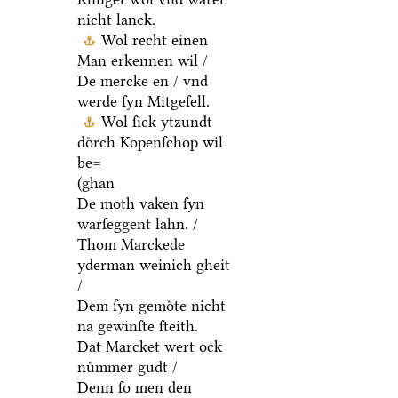
nicht lanck.
Wol recht einen
Man erkennen wil /
De mercke en / vnd
werde ſyn Mitgeſell.
Wol ſick ytzundt
doͤrch Kopenſchop wil
be=
(ghan
De moth vaken ſyn
warſeggent lahn. /
Thom Marckede
yderman weinich gheit
/
Dem ſyn gemoͤte nicht
na gewinſte ſteith.
Dat Marcket wert ock
nuͤmmer gudt /
Denn ſo men den