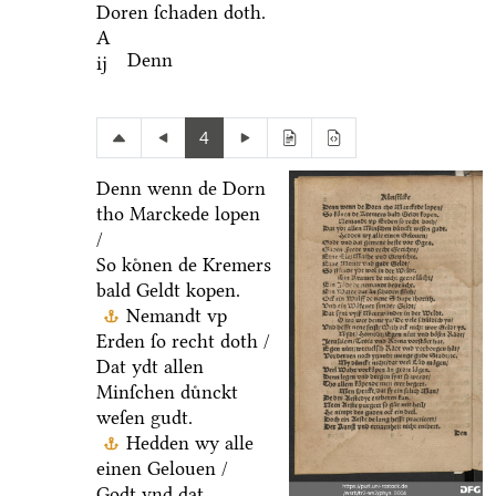
Doren ſchaden doth.
A
Denn
ij
4
Denn wenn de Dorn
tho Marckede lopen
/
So koͤnen de Kremers
bald Geldt kopen.
Nemandt vp
Erden ſo recht doth /
Dat ydt allen
Minſchen duͤnckt
weſen gudt.
Hedden wy alle
einen Gelouen /
Godt vnd dat