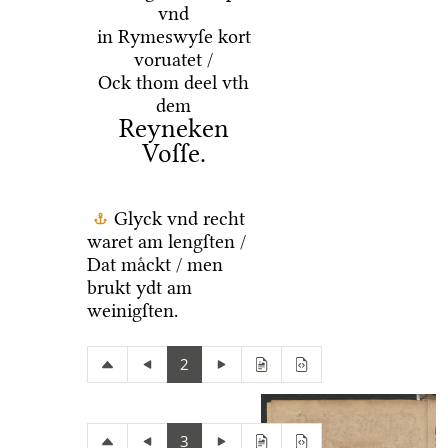
vnd
in Rymeswyſe kort
voruatet /
Ock thom deel vth
dem
Reyneken
Voſſe.
Glyck vnd recht
waret am lengſten /
Dat maͤckt / men
brukt ydt am
weinigſten.
2
3