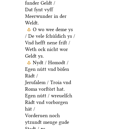
ſunder Geldt /
Dat ſynt vyff
Meerwunder in der
Weldt.
O wo wee deme ys
/ De vele ſchuͤldich ys /
Vnd hefft nene friſt /
Weth ock nicht wor
Geldt ys.
Nydt / Homodt /
Egen nuͤtt vnd boͤſen
Raͤdt /
Jeruſalem / Troia vnd
Roma vorſtoͤrt hat.
Egen nuͤtt / wreuelſch
Raͤdt vnd vorborgen
haͤt /
Vorderuen noch
ytzundt menge gude
Stadt / ⁊c.