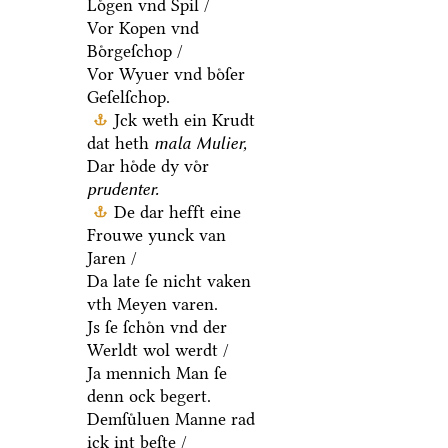
Loͤgen vnd Spil /
Vor Kopen vnd
Boͤrgeſchop /
Vor Wyuer vnd boͤſer
Geſelſchop.
Jck weth ein Krudt
dat heth
mala Mulier,
Dar hoͤde dy voͤr
prudenter.
De dar hefft eine
Frouwe yunck van
Jaren /
Da late ſe nicht vaken
vth Meyen varen.
Js ſe ſchoͤn vnd der
Werldt wol werdt /
Ja mennich Man ſe
denn ock begert.
Demſuͤluen Manne rad
ick int beſte /