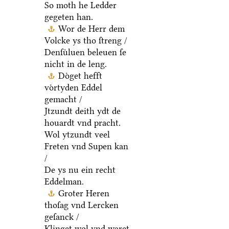
So moth he Ledder
gegeten han.
Wor de Herr dem
Volcke ys tho ſtreng /
Denſuͤluen beleuen ſe
nicht in de leng.
Doͤget hefft
voͤrtyden Eddel
gemacht /
Jtzundt deith ydt de
houardt vnd pracht.
Wol ytzundt veel
Freten vnd Supen kan
/
De ys nu ein recht
Eddelman.
Groter Heren
thoſag vnd Lercken
geſanck /
Klinget wol vnd waret