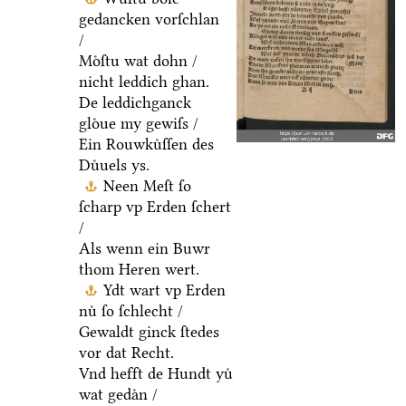
gedancken vorſchlan
/
Moͤſtu wat dohn /
nicht leddich ghan.
De leddichganck
gloͤue my gewiſs /
Ein Rouwkuͤſſen des
Duͤuels ys.
Neen Meſt ſo
ſcharp vp Erden ſchert
/
Als wenn ein Buwr
thom Heren wert.
Ydt wart vp Erden
nuͤ ſo ſchlecht /
Gewaldt ginck ſtedes
vor dat Recht.
Vnd hefft de Hundt yuͤ
wat gedaͤn /