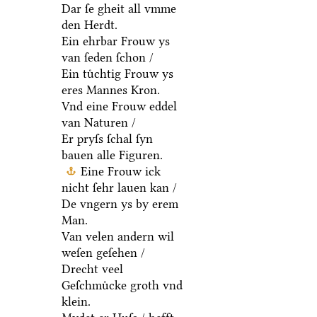
Dar ſe gheit all vmme
den Herdt.
Ein ehrbar Frouw ys
van ſeden ſchon /
Ein tuͤchtig Frouw ys
eres Mannes Kron.
Vnd eine Frouw eddel
van Naturen /
Er pryſs ſchal ſyn
bauen alle Figuren.
Eine Frouw ick
nicht ſehr lauen kan /
De vngern ys by erem
Man.
Van velen andern wil
weſen geſehen /
Drecht veel
Geſchmuͤcke groth vnd
klein.