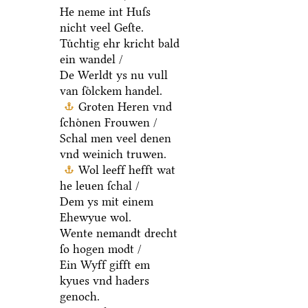
He neme int Huſs
nicht veel Geſte.
Tuͤchtig ehr kricht bald
ein wandel /
De Werldt ys nu vull
van ſoͤlckem handel.
Groten Heren vnd
ſchoͤnen Frouwen /
Schal men veel denen
vnd weinich truwen.
Wol leeff hefft wat
he leuen ſchal /
Dem ys mit einem
Ehewyue wol.
Wente nemandt drecht
ſo hogen modt /
Ein Wyff gifft em
kyues vnd haders
genoch.