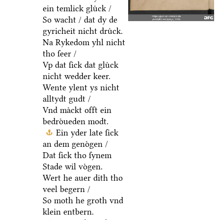
ein temlick gluͤck /
So wacht / dat dy de
gyricheit nicht druͤck.
Na Rykedom yhl nicht
tho ſeer /
Vp dat ſick dat gluͤck
nicht wedder keer.
Wente ylent ys nicht
alltydt gudt /
Vnd maͤckt offt ein
bedroͤueden modt.
Ein yder late ſick
an dem genoͤgen /
Dat ſick tho ſynem
Stade wil voͤgen.
Wert he auer dith tho
veel begern /
So moth he groth vnd
klein entbern.