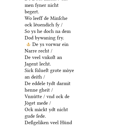
men ſyner nicht
begert.
Wo leeff de Minſche
ock leͤuendich ſy /
So ys he doch na dem
Dod bywaning fry.
De ys vorwar ein
Narre recht /
De veel vnkoſt an
Jagent lecht.
Sick ſuͤlueſt grote moͤye
an deith /
De eddele tydt darmit
henne gheit /
Vnnuͤtte / vnd ock de
Joͤget mede /
Ock maͤckt ydt nicht
gude ſede.
Deßgeliken veel Huͤnd